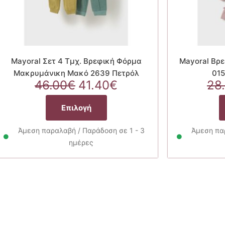
Mayoral Σετ 4 Τμχ. Βρεφική Φόρμα
Mayoral Βρ
Μακρυμάνικη Μακό 2639 Πετρόλ
015
Original
Η
46.00
€
41.40
€
28
price
τρέχουσα
Αυτό
was:
τιμή
Επιλογή
το
46.00€.
είναι:
προϊόν
41.40€.
Άμεση παραλαβή / Παράδοση σε 1 - 3
Άμεση παρ
έχει
ημέρες
πολλαπλές
παραλλαγές.
Οι
επιλογές
μπορούν
να
επιλεγούν