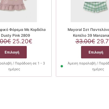
εφικό Φόρεμα Με Κορδέλα
Mayoral Σετ Παντελόνι
 Dusty Pink 2809
Καπέλο 39 Manzana
Original
Η
Orig
.00
€
25.20
€
33.00
€
29.
price
τρέχουσα
pric
Αυτό
was:
τιμή
was
Επιλογή
Επιλογή
το
28.00€.
είναι:
33.
προϊόν
25.20€.
αλαβή / Παράδοση σε 1 - 3
Άμεση παραλαβή / Παράδο
έχει
ημέρες
ημέρες
πολλαπλές
παραλλαγές.
Οι
επιλογές
μπορούν
να
επιλεγούν