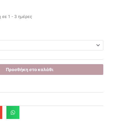
σε 1 - 3 ημέρες
έχουσα
μή
ναι:
.00€.
Προσθήκη στο καλάθι