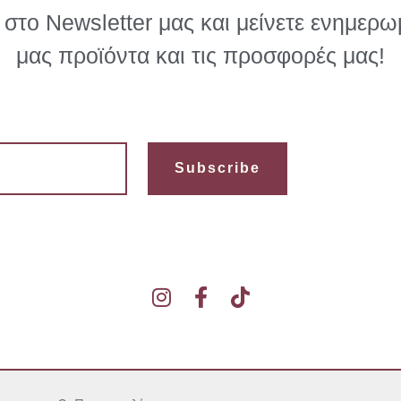
στο Newsletter μας και μείνετε ενημερωμ
μας προϊόντα και τις προσφορές μας!
Subscribe
I
F
T
n
a
i
s
c
k
t
e
t
a
b
o