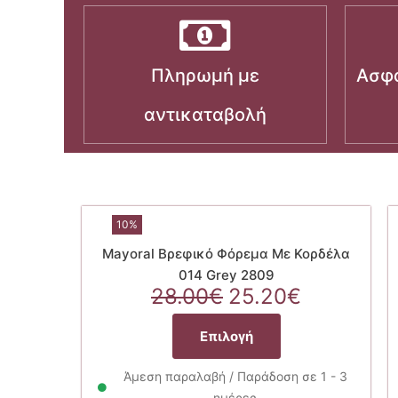
Πληρωμή με
Ασφα
αντικαταβολή
10%
Mayoral Βρεφικό Φόρεμα Με Κορδέλα
014 Grey 2809
Original
Η
28.00
€
25.20
€
price
τρέχουσ
Αυτό
was:
τιμή
Επιλογή
το
28.00€.
είναι:
προϊόν
25.20€.
Άμεση παραλαβή / Παράδοση σε 1 - 3
έχει
ημέρες