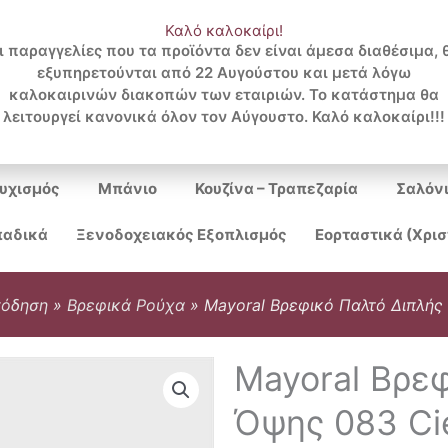
Καλό καλοκαίρι!
ι παραγγελίες που τα προϊόντα δεν είναι άμεσα διαθέσιμα, 
εξυπηρετούνται από 22 Αυγούστου και μετά λόγω
Search
καλοκαιρινών διακοπών των εταιριών. Το κατάστημα θα
λειτουργεί κανονικά όλον τον Αύγουστο. Καλό καλοκαίρι!!!
...
υχισμός
Μπάνιο
Κουζίνα – Τραπεζαρία
Σαλόν
αδικά
Ξενοδοχειακός Εξοπλισμός
Εορταστικά (Χρι
πόδηση
»
Βρεφικά Ρούχα
»
Mayoral Βρεφικό Παλτό Διπλής
Mayoral Βρε
Όψης 083 Ci