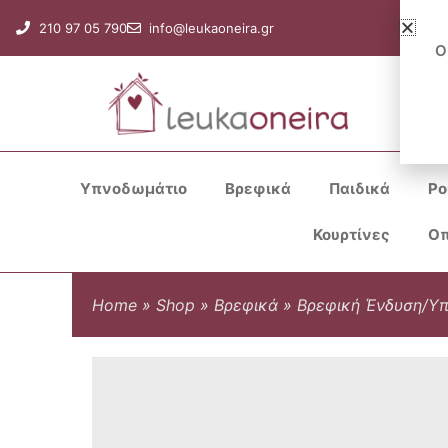
Μετάβαση
210 97 05 790
info@leukaoneira.gr
στο
Ο
περιεχόμενο
Υπνοδωμάτιο
Βρεφικά
Παιδικά
Ρο
Κουρτίνες
Οπ
Home
»
Shop
»
Βρεφικά
»
Βρεφική Ένδυση/Υ