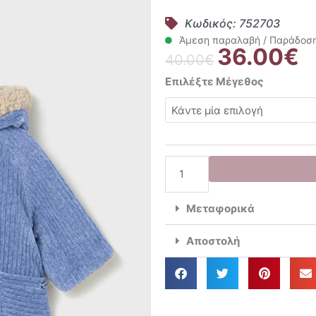
Κωδικός: 752703
Άμεση παραλαβή / Παράδοση 
36.00
€
Original
Η
40.00
€
price
τρ
Mayoral
Επιλέξτε Μέγεθος
was:
τι
Βρεφικό
40.00€.
εί
Παλτό
36
Διπλής
Όψης
083
Ciel
2496
Μεταφορικά
ποσότητα
Αποστολή