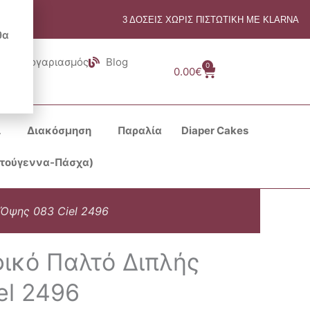
3 ΔΟΣΕΙΣ ΧΩΡΙΣ ΠΙΣΤΩΤΙΚΗ ΜΕ KLARNA
θα
Λογαριασμός
Blog
0
Cart
0.00
€
ι
Διακόσμηση
Παραλία
Diaper Cakes
στούγεννα-Πάσχα)
 Όψης 083 Ciel 2496
φικό Παλτό Διπλής
el 2496