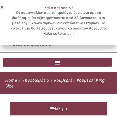
Μετάβαση
Καλό καλοκαίρι!
στο
3 ΔΟΣΕΙΣ ΧΩΡΙΣ ΠΙΣΤΩΤΙΚΗ ΜΕ KLARNA
Οι παραγγελίες που τα προϊόντα δεν είναι άμεσα
περιεχόμενο
διαθέσιμα, θα εξυπηρετούνται από 22 Αυγούστου και
μετά λόγω καλοκαιρινών διακοπών των εταιριών. Το
Λογαριασμός
0
κατάστημα θα λειτουργεί κανονικά όλον τον Αύγουστο.
Cart
0.00
€
Blog
Καλό καλοκαίρι!!!
Search
...
Home
»
Υπνοδωμάτιο
»
Κουβερλί
»
Κουβερλί King
Size
Φίλτρα