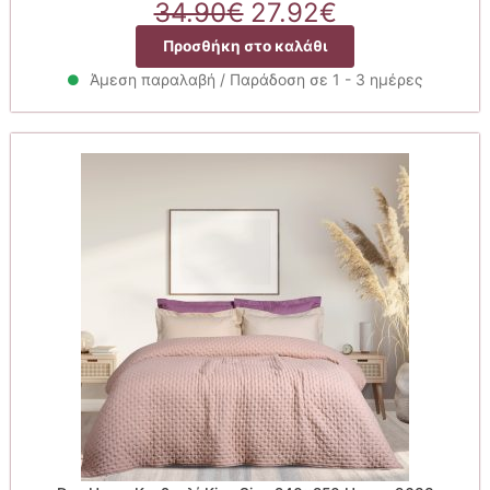
Original
Η
34.90
€
27.92
€
price
τρέχουσα
Προσθήκη στο καλάθι
was:
τιμή
34.90€.
είναι:
Άμεση παραλαβή / Παράδοση σε 1 - 3 ημέρες
27.92€.