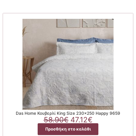
Das Home Κουβερλί King Size 230×250 Happy 9659
Original
Η
58.90
€
47.12
€
price
τρέχουσα
Προσθήκη στο καλάθι
was:
τιμή