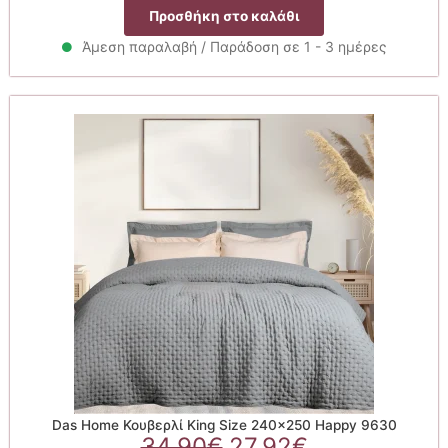
price
τρέχουσα
Προσθήκη στο καλάθι
was:
τιμή
34.90€.
είναι:
Άμεση παραλαβή / Παράδοση σε 1 - 3 ημέρες
27.92€.
Das Home Κουβερλί King Size 240×250 Happy 9630
Original
Η
34.90
€
27.92
€