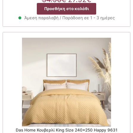
price
τρέχουσα
Προσθήκη στο καλάθι
was:
τιμή
34.90€.
είναι:
Άμεση παραλαβή / Παράδοση σε 1 - 3 ημέρες
27.92€.
Das Home Κουβερλί King Size 240×250 Happy 9631