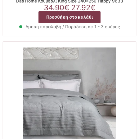
Das Home Κουβερλί King Size 240×250 Happy 9633
Original
Η
34.90
€
27.92
€
price
τρέχουσα
Προσθήκη στο καλάθι
was:
τιμή
34.90€.
είναι:
Άμεση παραλαβή / Παράδοση σε 1 - 3 ημέρες
27.92€.