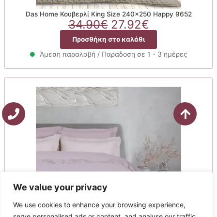
Das Home Κουβερλί King Size 240×250 Happy 9652
Original
Η
34.90
€
27.92
€
price
τρέχουσα
Προσθήκη στο καλάθι
was:
τιμή
34.90€.
είναι:
Άμεση παραλαβή / Παράδοση σε 1 - 3 ημέρες
27.92€.
We value your privacy
We use cookies to enhance your browsing experience,
serve personalised ads or content, and analyse our traffic.