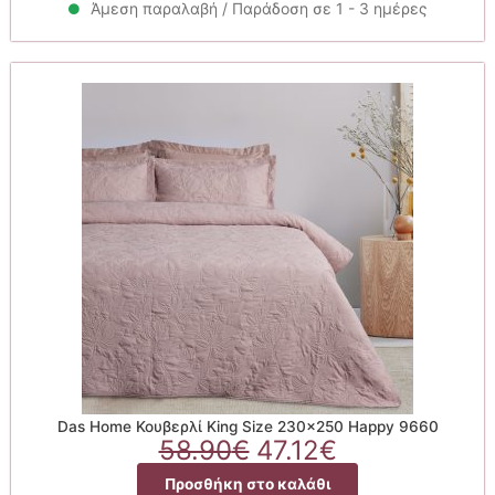
58.90€.
είναι:
Άμεση παραλαβή / Παράδοση σε 1 - 3 ημέρες
47.12€.
Das Home Κουβερλί King Size 230×250 Happy 9660
Original
Η
58.90
€
47.12
€
price
τρέχουσα
Προσθήκη στο καλάθι