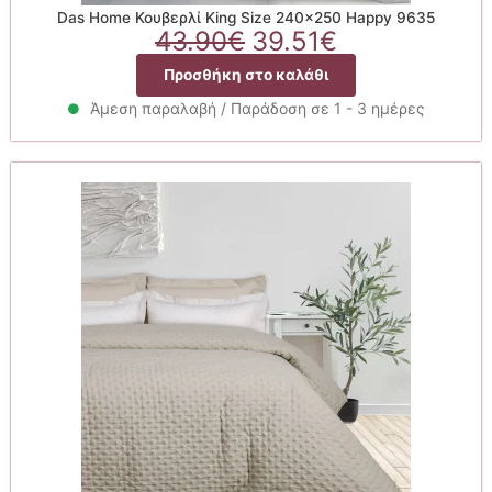
Das Home Κουβερλί King Size 240×250 Happy 9635
Original
Η
43.90
€
39.51
€
price
τρέχουσα
Προσθήκη στο καλάθι
was:
τιμή
43.90€.
είναι:
Άμεση παραλαβή / Παράδοση σε 1 - 3 ημέρες
39.51€.