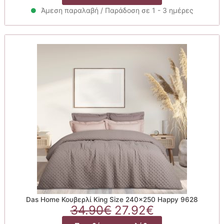
was:
τιμή
58.90€.
είναι:
Άμεση παραλαβή / Παράδοση σε 1 - 3 ημέρες
47.12€.
Das Home Κουβερλί King Size 240×250 Happy 9628
Original
Η
34.90
€
27.92
€
price
τρέχουσα