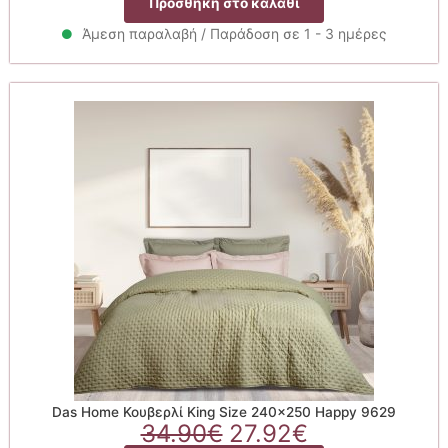
Προσθήκη στο καλάθι
was:
τιμή
34.90€.
είναι:
Άμεση παραλαβή / Παράδοση σε 1 - 3 ημέρες
27.92€.
Das Home Κουβερλί King Size 240×250 Happy 9629
Original
Η
34.90
€
27.92
€