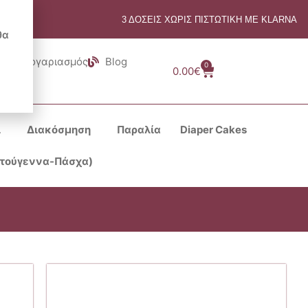
3 ΔΟΣΕΙΣ ΧΩΡΙΣ ΠΙΣΤΩΤΙΚΗ ΜΕ KLARNA
θα
Λογαριασμός
Blog
0
Cart
0.00
€
ι
Διακόσμηση
Παραλία
Diaper Cakes
στούγεννα-Πάσχα)