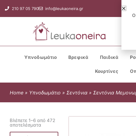
Μετάβαση
210 97 05 790
info@leukaoneira.gr
στο
Ο
περιεχόμενο
Υπνοδωμάτιο
Βρεφικά
Παιδικά
Ρο
Κουρτίνες
Οπ
Home
»
Υπνοδωμάτιο
»
Σεντόνια
»
Σεντόνια Μεμονω
Βλέπετε 1–6 από 472
αποτελέσματα