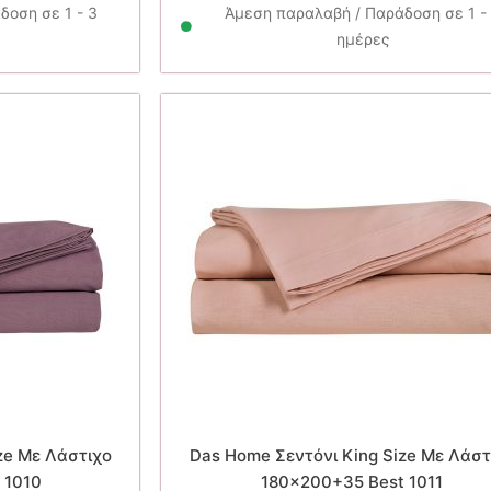
90€.
είναι:
31.90€.
είνα
δοση σε 1 - 3
Άμεση παραλαβή / Παράδοση σε 1 -
22.30€.
22.
ημέρες
ze Με Λάστιχο
Das Home Σεντόνι King Size Με Λάστ
 1010
180×200+35 Best 1011