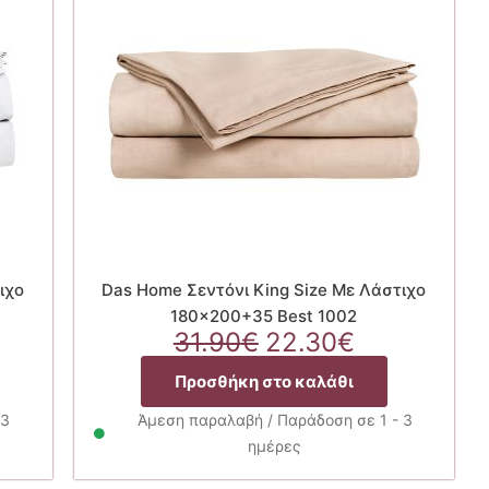
ιχο
Das Home Σεντόνι King Size Με Λάστιχο
180×200+35 Best 1002
Original
Η
31.90
€
22.30
€
χουσα
price
τρέχουσα
Προσθήκη στο καλάθι
ή
was:
τιμή
ι:
31.90€.
είναι:
 3
Άμεση παραλαβή / Παράδοση σε 1 - 3
30€.
22.30€.
ημέρες