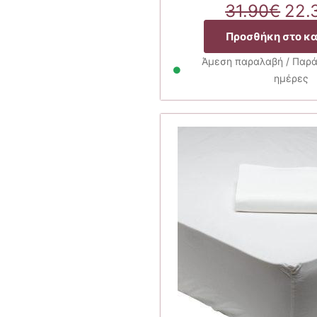
Orig
31.90
€
22.
pri
Προσθήκη στο κ
was
31.
Άμεση παραλαβή / Παρά
ημέρες