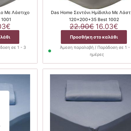
λο Με Λάστιχο
Das Home Σεντόνι Ημίδιπλο Με Λάστ
 1001
120×200+35 Best 1002
ginal
Η
Original
Η
03
€
22.90
€
16.03
€
ce
τρέχουσα
price
τρέ
αλάθι
Προσθήκη στο καλάθι
:
τιμή
was:
τιμ
90€.
είναι:
22.90€.
είνα
δοση σε 1 - 3
Άμεση παραλαβή / Παράδοση σε 1 -
16.03€.
16.
ημέρες
.