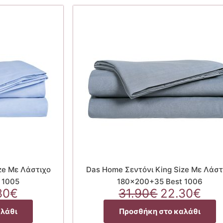
ze Με Λάστιχο
Das Home Σεντόνι King Size Με Λάστ
 1005
180×200+35 Best 1006
inal
Η
Original
Η
30
€
31.90
€
22.30
€
ce
τρέχουσα
price
τρέ
αλάθι
Προσθήκη στο καλάθι
:
τιμή
was:
τιμ