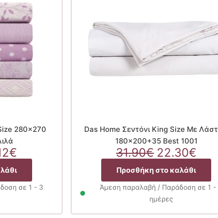
 Size 280×270
Das Home Σεντόνι King Size Με Λάστ
Λιλά
180×200+35 Best 1001
ginal
Η
Original
Η
12
€
31.90
€
22.30
€
ce
τρέχουσα
price
τρέ
αλάθι
Προσθήκη στο καλάθι
:
τιμή
was:
τιμ
80€.
είναι:
31.90€.
είνα
δοση σε 1 - 3
Άμεση παραλαβή / Παράδοση σε 1 -
24.12€.
22.
ημέρες