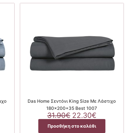
ιχο
Das Home Σεντόνι King Size Με Λάστιχο
180×200+35 Best 1007
Original
Η
31.90
€
22.30
€
χουσα
price
τρέχουσα
Προσθήκη στο καλάθι
ή
was:
τιμή