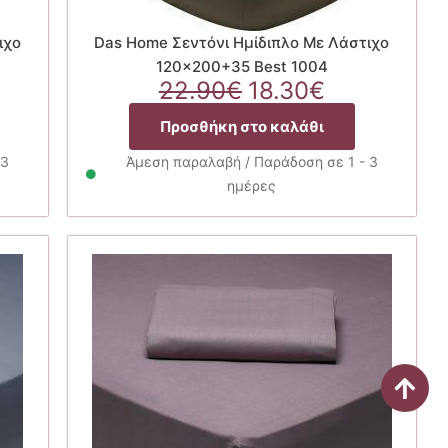
ιχο
Das Home Σεντόνι Ημίδιπλο Με Λάστιχο
120×200+35 Best 1004
Original
Η
22.90
€
18.30
€
χουσα
price
τρέχουσα
Προσθήκη στο καλάθι
ή
was:
τιμή
ι:
22.90€.
είναι:
 3
Άμεση παραλαβή / Παράδοση σε 1 - 3
03€.
18.30€.
ημέρες