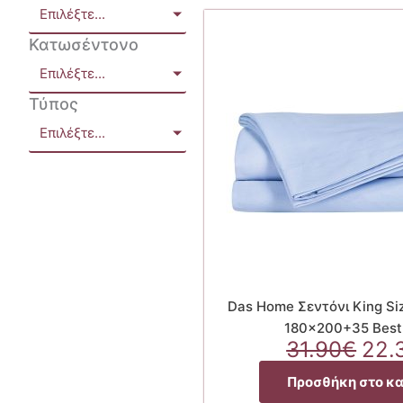
Επιλέξτε...
Κατωσέντονο
Επιλέξτε...
Τύπος
Επιλέξτε...
Das Home Σεντόνι King Si
180×200+35 Best
Orig
31.90
€
22.
pri
Προσθήκη στο κ
was