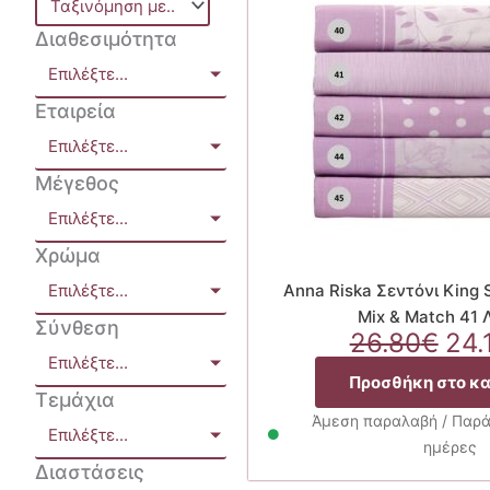
Διαθεσιμότητα
Επιλέξτε...
Εταιρεία
Επιλέξτε...
Μέγεθος
Επιλέξτε...
Χρώμα
Επιλέξτε...
Anna Riska Σεντόνι King
Mix & Match 41 
Σύνθεση
Ori
26.80
€
24.
Επιλέξτε...
pri
Προσθήκη στο κ
was
Τεμάχια
26.
Άμεση παραλαβή / Παρά
Επιλέξτε...
ημέρες
Διαστάσεις