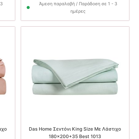
ι:
31.90€.
είναι:
 3
Άμεση παραλαβή / Παράδοση σε 1 - 3
30€.
22.30€.
ημέρες
ιχο
Das Home Σεντόνι King Size Με Λάστιχο
180×200+35 Best 1013