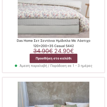
Das Home Σετ Σεντόνια Ημίδιπλα Με Λάστιχο
120×200+35 Casual 5442
Original
Η
34.90
€
24.90
€
price
τρέχουσα
Προσθήκη στο καλάθι
was:
τιμή
34.90€.
είναι:
Άμεση παραλαβή / Παράδοση σε 1 - 3 ημέρες
24.90€.