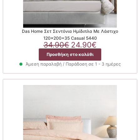
Das Home Σετ Σεντόνια Ημίδιπλα Με Λάστιχο
120×200+35 Casual 5440
Original
Η
34.90
€
24.90
€
price
τρέχουσα
Προσθήκη στο καλάθι
was:
τιμή
34.90€.
είναι:
Άμεση παραλαβή / Παράδοση σε 1 - 3 ημέρες
24.90€.