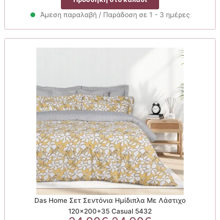
was:
τιμή
34.90€.
είναι:
Άμεση παραλαβή / Παράδοση σε 1 - 3 ημέρες
24.90€.
Das Home Σετ Σεντόνια Ημίδιπλα Με Λάστιχο
120×200+35 Casual 5432