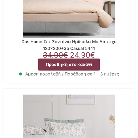
Das Home Σετ Σεντόνια Ημίδιπλα Με Λάστιχο
120×200+35 Casual 5441
Original
Η
34.90
€
24.90
€
price
τρέχουσα
Προσθήκη στο καλάθι
was:
τιμή
34.90€.
είναι:
Άμεση παραλαβή / Παράδοση σε 1 - 3 ημέρες
24.90€.