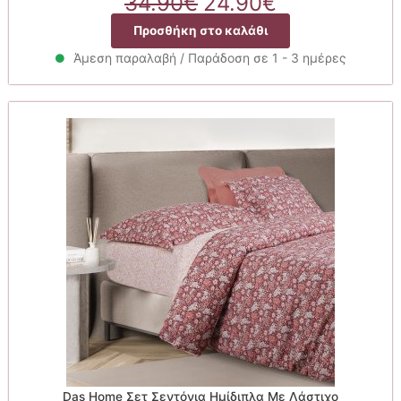
Original
Η
34.90
€
24.90
€
price
τρέχουσα
Προσθήκη στο καλάθι
was:
τιμή
34.90€.
είναι:
Άμεση παραλαβή / Παράδοση σε 1 - 3 ημέρες
24.90€.
Das Home Σετ Σεντόνια Ημίδιπλα Με Λάστιχο