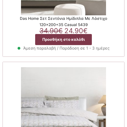
Das Home Σετ Σεντόνια Ημίδιπλα Με Λάστιχο
120×200+35 Casual 5439
Original
Η
34.90
€
24.90
€
price
τρέχουσα
Προσθήκη στο καλάθι
was:
τιμή
34.90€.
είναι:
Άμεση παραλαβή / Παράδοση σε 1 - 3 ημέρες
24.90€.