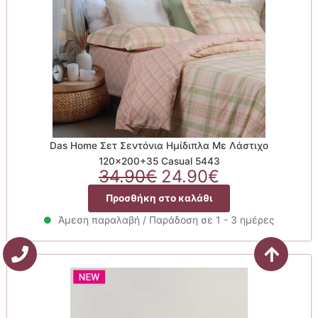
Das Home Σετ Σεντόνια Ημίδιπλα Με Λάστιχο
120×200+35 Casual 5443
Original
Η
34.90
€
24.90
€
price
τρέχουσα
Προσθήκη στο καλάθι
was:
τιμή
34.90€.
είναι:
Άμεση παραλαβή / Παράδοση σε 1 - 3 ημέρες
24.90€.