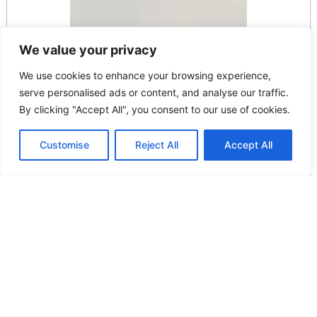
We value your privacy
We use cookies to enhance your browsing experience,
serve personalised ads or content, and analyse our traffic.
By clicking "Accept All", you consent to our use of cookies.
Customise
Reject All
Accept All
Kentia Σετ Σεντόνια Ημίδιπλα 190×270 Versus Evanthia 02
Original
Η
45.00
€
40.50
€
price
τρέχουσα
Προσθήκη στο καλάθι
was:
τιμή
45.00€.
είναι:
Άμεση παραλαβή / Παράδοση σε 1 - 3 ημέρες
40.50€.