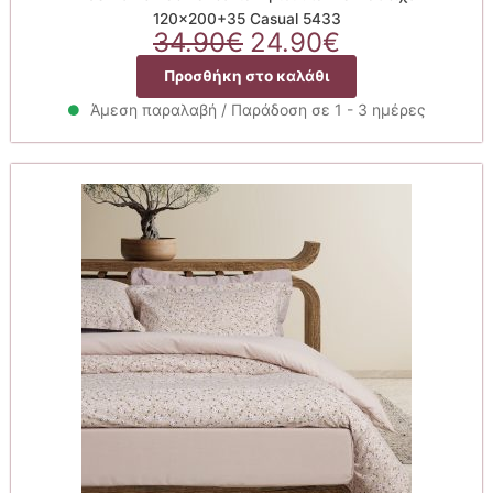
120×200+35 Casual 5433
Original
Η
34.90
€
24.90
€
price
τρέχουσα
Προσθήκη στο καλάθι
was:
τιμή
34.90€.
είναι:
Άμεση παραλαβή / Παράδοση σε 1 - 3 ημέρες
24.90€.