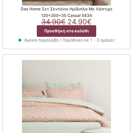
Das Home Σετ Σεντόνια Ημίδιπλα Με Λάστιχο
120×200+35 Casual 5434
Original
Η
34.90
€
24.90
€
price
τρέχουσα
Προσθήκη στο καλάθι
was:
τιμή
34.90€.
είναι:
Άμεση παραλαβή / Παράδοση σε 1 - 3 ημέρες
24.90€.