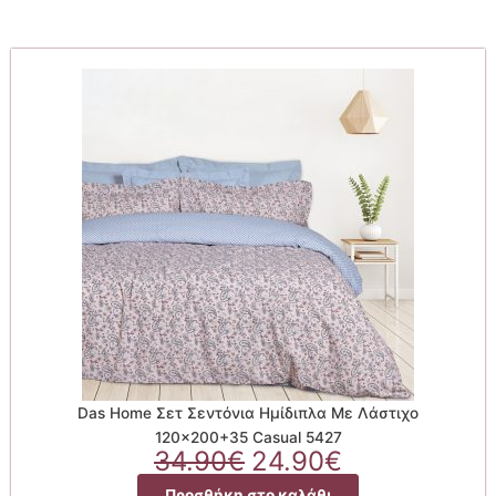
Das Home Σετ Σεντόνια Ημίδιπλα Με Λάστιχο
120×200+35 Casual 5427
Original
Η
34.90
€
24.90
€
price
τρέχουσα
Προσθήκη στο καλάθι