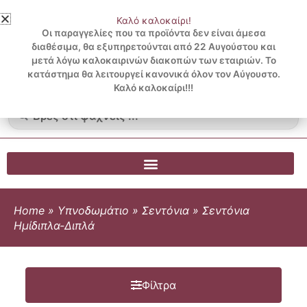
Μετάβαση
Καλό καλοκαίρι!
στο
3 ΔΟΣΕΙΣ ΧΩΡΙΣ ΠΙΣΤΩΤΙΚΗ ΜΕ KLARNA
Οι παραγγελίες που τα προϊόντα δεν είναι άμεσα
περιεχόμενο
διαθέσιμα, θα εξυπηρετούνται από 22 Αυγούστου και
μετά λόγω καλοκαιρινών διακοπών των εταιριών. Το
Λογαριασμός
0
κατάστημα θα λειτουργεί κανονικά όλον τον Αύγουστο.
Cart
0.00
€
Blog
Καλό καλοκαίρι!!!
Search
...
Home
»
Υπνοδωμάτιο
»
Σεντόνια
»
Σεντόνια
Ημίδιπλα-Διπλά
Φίλτρα