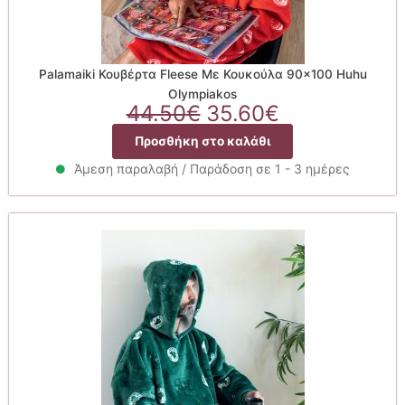
Palamaiki Κουβέρτα Fleese Με Κουκούλα 90×100 Huhu
Olympiakos
Original
Η
44.50
€
35.60
€
price
τρέχουσα
Προσθήκη στο καλάθι
was:
τιμή
44.50€.
είναι:
Άμεση παραλαβή / Παράδοση σε 1 - 3 ημέρες
35.60€.