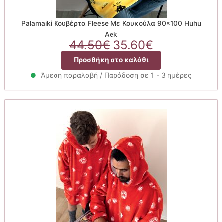
Palamaiki Κουβέρτα Fleese Με Κουκούλα 90×100 Huhu
Aek
Original
Η
44.50
€
35.60
€
price
τρέχουσα
Προσθήκη στο καλάθι
was:
τιμή
44.50€.
είναι:
Άμεση παραλαβή / Παράδοση σε 1 - 3 ημέρες
35.60€.