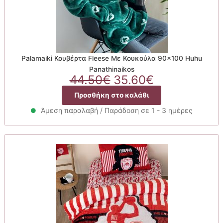
Palamaiki Κουβέρτα Fleese Με Κουκούλα 90×100 Huhu
Panathinaikos
Original
Η
44.50
€
35.60
€
price
τρέχουσα
Προσθήκη στο καλάθι
was:
τιμή
44.50€.
είναι:
Άμεση παραλαβή / Παράδοση σε 1 - 3 ημέρες
35.60€.
We value your privacy