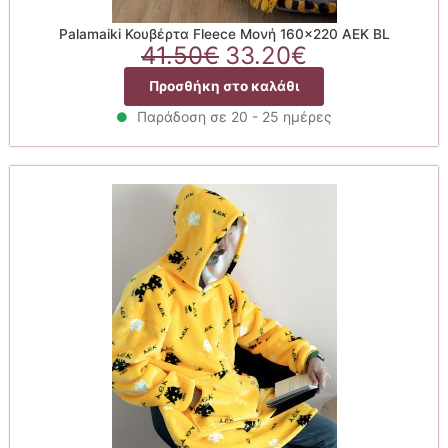
Palamaiki Κουβέρτα Fleece Μονή 160×220 AEK BL
Original
Η
41.50
€
33.20
€
price
τρέχουσα
Προσθήκη στο καλάθι
was:
τιμή
41.50€.
είναι:
Παράδοση σε 20 - 25 ημέρες
33.20€.