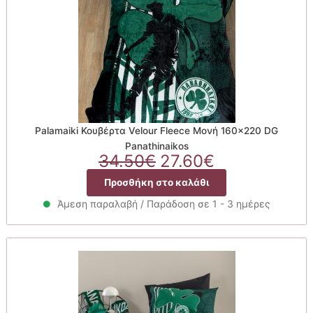
Palamaiki Κουβέρτα Velour Fleece Μονή 160×220 DG
Panathinaikos
Original
Η
34.50
€
27.60
€
price
τρέχουσα
Προσθήκη στο καλάθι
was:
τιμή
34.50€.
είναι:
Άμεση παραλαβή / Παράδοση σε 1 - 3 ημέρες
27.60€.