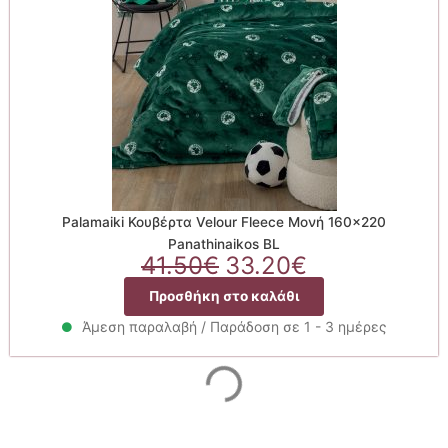
Palamaiki Κουβέρτα Velour Fleece Μονή 160×220
Panathinaikos BL
Original
Η
41.50
€
33.20
€
price
τρέχουσα
Προσθήκη στο καλάθι
was:
τιμή
41.50€.
είναι:
Άμεση παραλαβή / Παράδοση σε 1 - 3 ημέρες
33.20€.