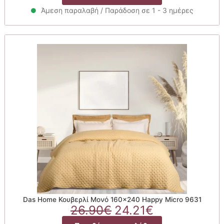
was:
τιμή
26.90€.
είναι:
Άμεση παραλαβή / Παράδοση σε 1 - 3 ημέρες
24.21€.
Das Home Κουβερλί Μονό 160×240 Happy Micro 9631
Original
Η
26.90
€
24.21
€
price
τρέχουσα