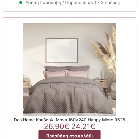
29.90€.
είναι:
Άμεση παραλαβή / Παράδοση σε 1 - 3 ημέρες
26.91€.
Das Home Κουβερλί Μονό 160×240 Happy Micro 9628
Original
Η
26.90
€
24.21
€
price
τρέχουσα
Προσθήκη στο καλάθι