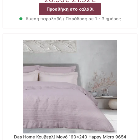
price
τρέχουσα
Προσθήκη στο καλάθι
was:
τιμή
26.90€.
είναι:
Άμεση παραλαβή / Παράδοση σε 1 - 3 ημέρες
21.52€.
Das Home Κουβερλί Μονό 160×240 Happy Micro 9654