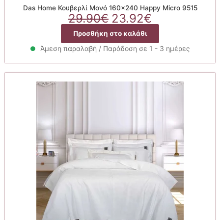
Das Home Κουβερλί Μονό 160×240 Happy Micro 9515
Original
Η
29.90
€
23.92
€
price
τρέχουσα
Προσθήκη στο καλάθι
was:
τιμή
29.90€.
είναι:
Άμεση παραλαβή / Παράδοση σε 1 - 3 ημέρες
23.92€.