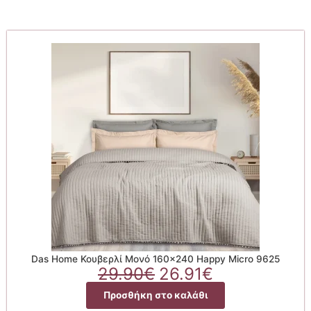
Das Home Κουβερλί Μονό 160×240 Happy Micro 9625
Original
Η
29.90
€
26.91
€
price
τρέχουσα
Προσθήκη στο καλάθι
was:
τιμή