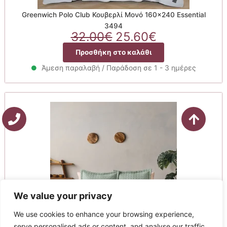
Greenwich Polo Club Κουβερλί Μονό 160×240 Essential
3494
Original
Η
32.00
€
25.60
€
price
τρέχουσα
Προσθήκη στο καλάθι
was:
τιμή
32.00€.
είναι:
Άμεση παραλαβή / Παράδοση σε 1 - 3 ημέρες
25.60€.
We value your privacy
We use cookies to enhance your browsing experience,
serve personalised ads or content, and analyse our traffic.