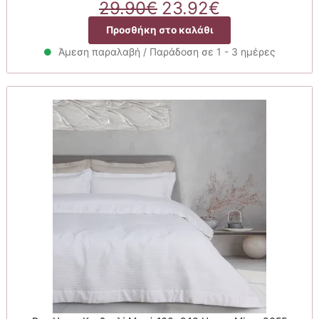
Original
Η
29.90
€
23.92
€
price
τρέχουσα
Προσθήκη στο καλάθι
was:
τιμή
29.90€.
είναι:
Άμεση παραλαβή / Παράδοση σε 1 - 3 ημέρες
23.92€.