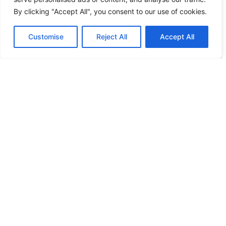
By clicking "Accept All", you consent to our use of cookies.
Kentia Κουβερλί Ημίδιπλο 180×240 Loft Vegas 1025
Customise
Reject All
Accept All
Original
Η
37.00
€
33.30
€
price
τρέχουσα
Προσθήκη στο καλάθι
was:
τιμή
37.00€.
είναι:
Άμεση παραλαβή / Παράδοση σε 1 - 3 ημέρες
33.30€.