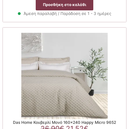
price
τρέχουσα
Προσθήκη στο καλάθι
was:
τιμή
29.90€.
είναι:
Άμεση παραλαβή / Παράδοση σε 1 - 3 ημέρες
26.91€.
Das Home Κουβερλί Μονό 160×240 Happy Micro 9652
Original
Η
26.90
€
21.52
€