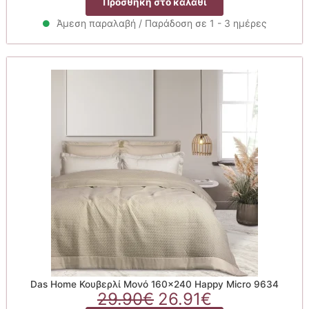
Προσθήκη στο καλάθι
was:
τιμή
26.90€.
είναι:
Άμεση παραλαβή / Παράδοση σε 1 - 3 ημέρες
24.21€.
Das Home Κουβερλί Μονό 160×240 Happy Micro 9634
Original
Η
29.90
€
26.91
€