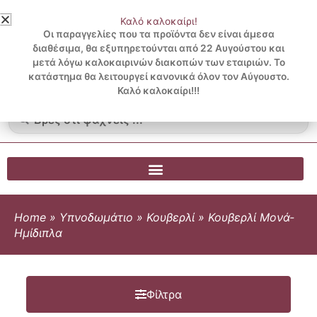
Μετάβαση
Καλό καλοκαίρι!
στο
3 ΔΟΣΕΙΣ ΧΩΡΙΣ ΠΙΣΤΩΤΙΚΗ ΜΕ KLARNA
Οι παραγγελίες που τα προϊόντα δεν είναι άμεσα
περιεχόμενο
διαθέσιμα, θα εξυπηρετούνται από 22 Αυγούστου και
μετά λόγω καλοκαιρινών διακοπών των εταιριών. Το
Λογαριασμός
0
κατάστημα θα λειτουργεί κανονικά όλον τον Αύγουστο.
Cart
0.00
€
Blog
Καλό καλοκαίρι!!!
Search
...
Home
»
Υπνοδωμάτιο
»
Κουβερλί
»
Κουβερλί Μονά-
Ημίδιπλα
Φίλτρα