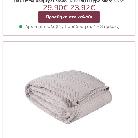
Das Home Κουβερλί Μονό 160×240 Happy Micro 9655
Original
Η
29.90
€
23.92
€
price
τρέχουσα
Προσθήκη στο καλάθι
was:
τιμή
29.90€.
είναι:
Άμεση παραλαβή / Παράδοση σε 1 - 3 ημέρες
23.92€.