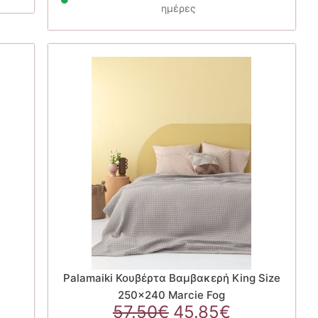
60€.
57.60€.
ημέρες
Palamaiki Κουβέρτα Βαμβακερή King Size
250×240 Marcie Fog
Original
Η
57.50
€
45.85
€