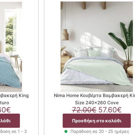
μβακερή King
Nima Home Κουβέρτα Βαμβακερή Ki
turo
Size 240×260 Cove
ginal
Η
Original
Η
60
€
72.00
€
57.60
€
ce
τρέχουσα
price
τρέ
αλάθι
Προσθήκη στο καλάθι
:
τιμή
was:
τιμ
00€.
είναι:
72.00€.
είνα
δοση σε 1 - 3
Παράδοση σε 20 - 25 ημέρες