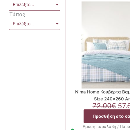
Επιλέξτε...
Τύπος
Επιλέξτε...
Nima Home Κουβέρτα Βα
Size 240×260 Ar
Ori
72.00
€
57.
pri
Προσθήκη στο κ
was
72.
Άμεση παραλαβή / Παρά