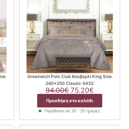
ize
Greenwich Polo Club Κουβερλί King Size
240×250 Classic 4432
Original
Η
94.00
€
75.20
€
χουσα
price
τρέχουσα
Προσθήκη στο καλάθι
ή
was:
τιμή
ι:
94.00€.
είναι:
Παράδοση σε 20 - 25 ημέρες
20€.
75.20€.