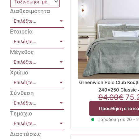
Διαθεσιμότητα
Επιλέξτε...
Εταιρεία
Επιλέξτε...
Μέγεθος
Επιλέξτε...
Χρώμα
Επιλέξτε...
Greenwich Polo Club Κουβε
240×250 Classic
Σύνθεση
Ori
94.00
€
75.
Επιλέξτε...
pri
Προσθήκη στο κ
was
Τεμάχια
94.
Παράδοση σε 20 - 
Επιλέξτε...
Διαστάσεις