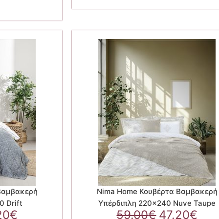
57.60€.
57.
Βαμβακερή
Nima Home Κουβέρτα Βαμβακερή
 Drift
Υπέρδιπλη 220×240 Nuve Taupe
ginal
Η
Original
Η
20
€
59.00
€
47.20
€