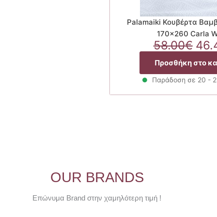
Palamaiki Κουβέρτα Βαμ
170×260 Carla W
Ori
58.00
€
46.
pri
Προσθήκη στο κ
was
58.
Παράδοση σε 20 - 
OUR BRANDS
Επώνυμα Brand στην χαμηλότερη τιμή !