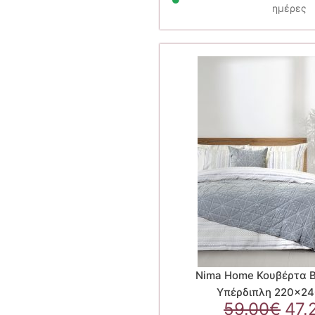
ημέρες
Nima Home Κουβέρτα 
Υπέρδιπλη 220×240
Ori
59.00
€
47.