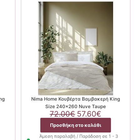
ng
Nima Home Κουβέρτα Βαμβακερή King
Size 240×260 Nuve Taupe
Original
Η
72.00
€
57.60
€
χουσα
price
τρέχουσα
Προσθήκη στο καλάθι
ή
was:
τιμή
ι:
72.00€.
είναι:
Άμεση παραλαβή / Παράδοση σε 1 - 3