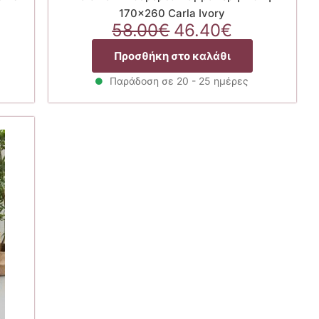
170×260 Carla Ivory
Original
Η
58.00
€
46.40
€
χουσα
price
τρέχουσα
Προσθήκη στο καλάθι
ή
was:
τιμή
ι:
58.00€.
είναι:
Παράδοση σε 20 - 25 ημέρες
90€.
46.40€.