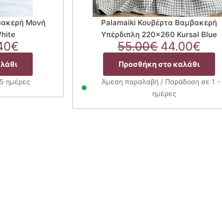
βακερή Μονή
Palamaiki Κουβέρτα Βαμβακερή
hite
Υπέρδιπλη 220×260 Kursal Blue
ginal
Η
Original
Η
40
€
55.00
€
44.00
€
ce
τρέχουσα
price
τρέ
αλάθι
Προσθήκη στο καλάθι
:
τιμή
was:
τιμ
00€.
είναι:
55.00€.
είνα
25 ημέρες
Άμεση παραλαβή / Παράδοση σε 1 -
46.40€.
44.
ημέρες