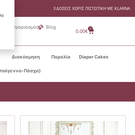
3 ΔΟΣΕΙΣ ΧΩΡΙΣ ΠΙΣΤΩΤΙΚΗ ΜΕ KLARNA
θα
Λογαριασμός
Blog
0
Cart
0.00
€
ι
Διακόσμηση
Παραλία
Diaper Cakes
στούγεννα-Πάσχα)