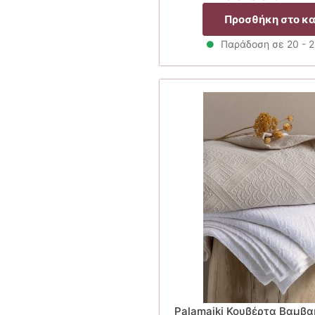
pri
Προσθήκη στο κ
was
59.
Παράδοση σε 20 - 
Palamaiki Κουβέρτα Βαμβα