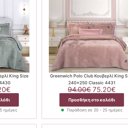
ρλί King Size
Greenwich Polo Club Κουβερλί King S
 4430
240×250 Classic 4431
ginal
Η
Original
Η
20
€
94.00
€
75.20
€
ce
τρέχουσα
price
τρέ
αλάθι
Προσθήκη στο καλάθι
:
τιμή
was:
τιμ
00€.
είναι:
94.00€.
είνα
25 ημέρες
Παράδοση σε 20 - 25 ημέρες
75.20€.
75.