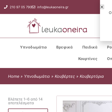
Μετάβαση
210 97 05 790
info@leukaoneira.gr
στο
Ο
περιεχόμενο
Υπνοδωμάτιο
Βρεφικά
Παιδικά
Ρο
Κουρτίνες
Οπ
Home
»
Υπνοδωμάτιο
»
Κουβέρτες
»
Κουβερτόρια
Βλέπετε 1–6 από 14
αποτελέσματα