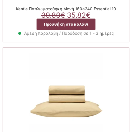
Kentia Παπλωματοθήκη Μονή 160×240 Essential 10
Original
Η
39.80
€
35.82
€
price
τρέχουσα
Προσθήκη στο καλάθι
was:
τιμή
39.80€.
είναι:
Άμεση παραλαβή / Παράδοση σε 1 - 3 ημέρες
35.82€.