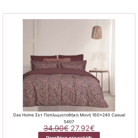
Das Home Σετ Παπλωματοθήκη Μονή 160×240 Casual
5407
Original
Η
34.90
€
27.92
€
price
τρέχουσα
Προσθήκη στο καλάθι