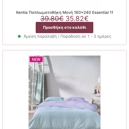
Kentia Παπλωματοθήκη Μονή 160×240 Essential 11
Original
Η
39.80
€
35.82
€
price
τρέχουσα
Προσθήκη στο καλάθι
was:
τιμή
39.80€.
είναι:
Άμεση παραλαβή / Παράδοση σε 1 - 3 ημέρες
35.82€.