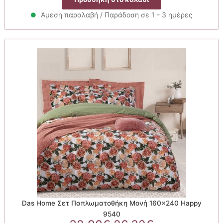
was:
τιμή
34.90€.
είναι:
Άμεση παραλαβή / Παράδοση σε 1 - 3 ημέρες
27.92€.
Das Home Σετ Παπλωματοθήκη Μονή 160×240 Happy
9540