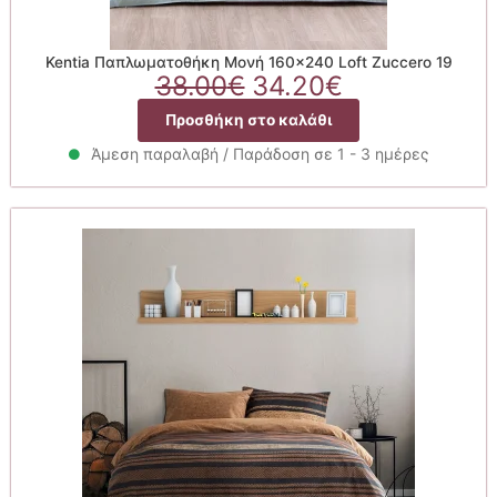
Kentia Παπλωματοθήκη Μονή 160×240 Loft Zuccero 19
Original
Η
38.00
€
34.20
€
price
τρέχουσα
Προσθήκη στο καλάθι
was:
τιμή
38.00€.
είναι:
Άμεση παραλαβή / Παράδοση σε 1 - 3 ημέρες
34.20€.