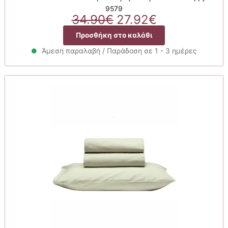
9579
Original
Η
34.90
€
27.92
€
price
τρέχουσα
Προσθήκη στο καλάθι
was:
τιμή
34.90€.
είναι:
Άμεση παραλαβή / Παράδοση σε 1 - 3 ημέρες
27.92€.