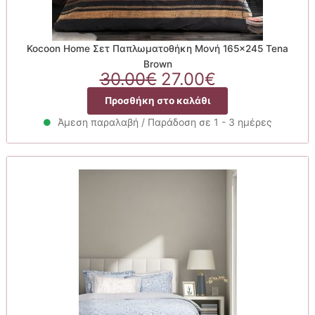
Kocoon Home Σετ Παπλωματοθήκη Μονή 165×245 Tena
Brown
Original
Η
30.00
€
27.00
€
price
τρέχουσα
Προσθήκη στο καλάθι
was:
τιμή
30.00€.
είναι:
Άμεση παραλαβή / Παράδοση σε 1 - 3 ημέρες
27.00€.