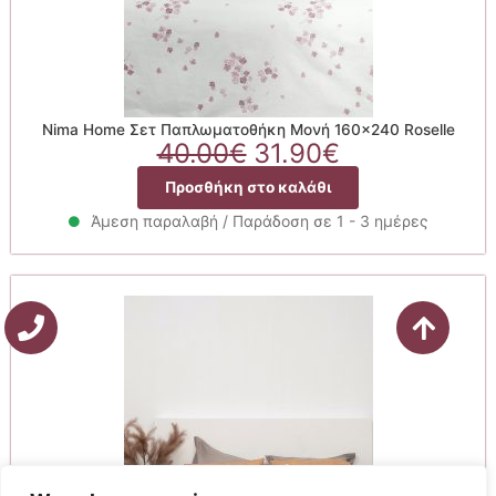
Nima Home Σετ Παπλωματοθήκη Μονή 160×240 Roselle
Original
Η
40.00
€
31.90
€
price
τρέχουσα
Προσθήκη στο καλάθι
was:
τιμή
40.00€.
είναι:
Άμεση παραλαβή / Παράδοση σε 1 - 3 ημέρες
31.90€.