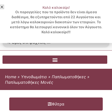
Μετάβαση
Καλό καλοκαίρι!
στο
3 ΔΟΣΕΙΣ ΧΩΡΙΣ ΠΙΣΤΩΤΙΚΗ ΜΕ KLARNA
Οι παραγγελίες που τα προϊόντα δεν είναι άμεσα
περιεχόμενο
διαθέσιμα, θα εξυπηρετούνται από 22 Αυγούστου και
μετά λόγω καλοκαιρινών διακοπών των εταιριών. Το
Λογαριασμός
0
κατάστημα θα λειτουργεί κανονικά όλον τον Αύγουστο.
Cart
0.00
€
Blog
Καλό καλοκαίρι!!!
Search
...
Home
»
Υπνοδωμάτιο
»
Παπλωματοθήκες
»
Παπλωματοθήκες Μονές
Φίλτρα