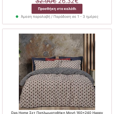
Original
Η
32.90
€
26.32
€
price
τρέχουσα
Προσθήκη στο καλάθι
was:
τιμή
32.90€.
είναι:
Άμεση παραλαβή / Παράδοση σε 1 - 3 ημέρες
26.32€.
Das Home Σετ Παπλωματοθήκη Μονή 160×240 Happy