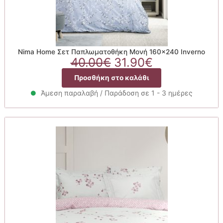
Nima Home Σετ Παπλωματοθήκη Μονή 160×240 Inverno
Original
Η
40.00
€
31.90
€
price
τρέχουσα
Προσθήκη στο καλάθι
was:
τιμή
40.00€.
είναι:
Άμεση παραλαβή / Παράδοση σε 1 - 3 ημέρες
31.90€.