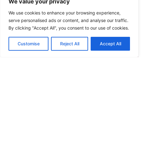
We value your privacy
We use cookies to enhance your browsing experience,
serve personalised ads or content, and analyse our traffic.
By clicking "Accept All", you consent to our use of cookies.
Palamaiki Παπλωματοθήκη Μονή 170×240 Mix & Match
Customise
Reject All
Accept All
Lina Sand
Original
Η
39.80
€
31.84
€
price
τρέχουσα
Προσθήκη στο καλάθι
was:
τιμή
39.80€.
είναι:
Άμεση παραλαβή / Παράδοση σε 1 - 3 ημέρες
31.84€.