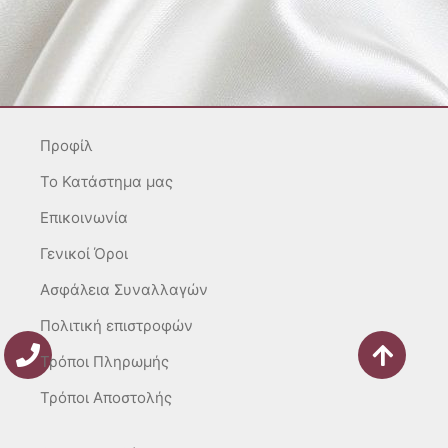
n
a
i
s
c
k
t
e
t
a
b
o
g
o
k
r
o
Προφίλ
a
k
m
-
To Κατάστημα μας
f
Επικοινωνία
Γενικοί Όροι
Ασφάλεια Συναλλαγών
Πολιτική επιστροφών
Τρόποι Πληρωμής
Τρόποι Αποστολής