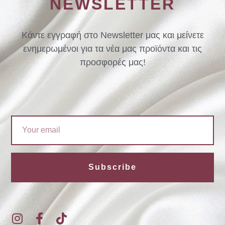
NEWSLETTER
Κάντε εγγραφή στο Newsletter μας και μείνετε
ενημερωμένοι για τα νέα μας προϊόντα και τις
προσφορές μας!
Email
Subscribe
I
F
T