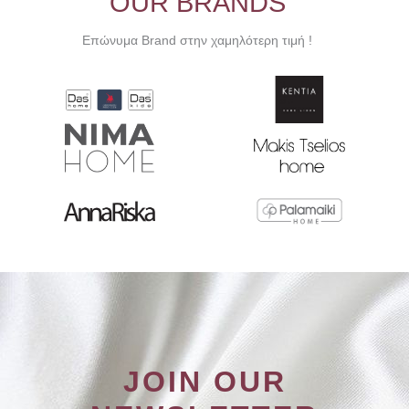
OUR BRANDS
να
επιλεγούν
Επώνυμα Brand στην χαμηλότερη τιμή !
στη
σελίδα
του
προϊόντος
JOIN OUR