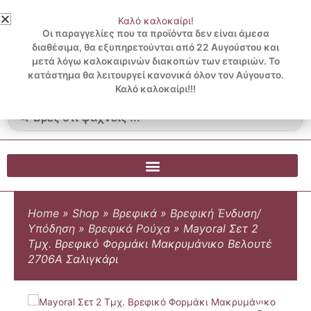
Μετάβαση
Καλό καλοκαίρι!
στο
3 ΔΟΣΕΙΣ ΧΩΡΙΣ ΠΙΣΤΩΤΙΚΗ ΜΕ KLARNA
Οι παραγγελίες που τα προϊόντα δεν είναι άμεσα
περιεχόμενο
διαθέσιμα, θα εξυπηρετούνται από 22 Αυγούστου και
μετά λόγω καλοκαιρινών διακοπών των εταιριών. Το
Λογαριασμός
0
κατάστημα θα λειτουργεί κανονικά όλον τον Αύγουστο.
Cart
0.00
€
Blog
Καλό καλοκαίρι!!!
Search
...
Home
»
Shop
»
Βρεφικά
»
Βρεφική Ένδυση/
Υπόδηση
»
Βρεφικά Ρούχα
»
Mayoral Σετ 2
Τμχ. Βρεφικό Φορμάκι Μακρυμάνικο Βελουτέ
2706A Σαλιγκάρι