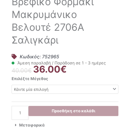
Βρεφικό Φορμάκι
Μακρυμάνικο
Βελουτέ 2706A
Σαλιγκάρι
Κωδικός: 752965
Άμεση παραλαβή / Παράδοση σε 1 - 3 ημέρες
36.00
€
Original
Η
40.00
€
price
τρέχουσα
Mayoral
Επιλέξτε Μέγεθος
was:
τιμή
Σετ
40.00€.
είναι:
2
36.00€.
Τμχ.
Βρεφικό
Φορμάκι
Προσθήκη στο καλάθι
Μακρυμάνικο
Βελουτέ
Μεταφορικά
2706A