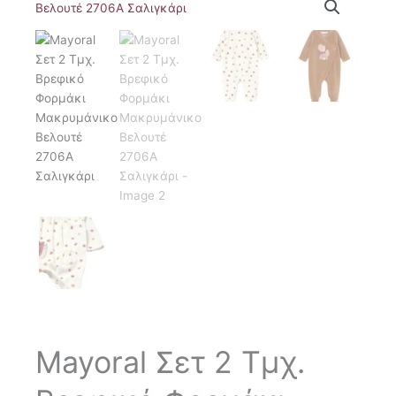
Mayoral Σετ 2 Τμχ.