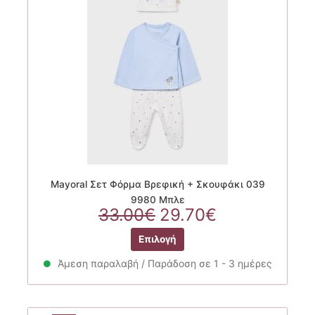
Mayoral Σετ Φόρμα Βρεφική + Σκουφάκι 039
9980 Μπλε
Original
Η
33.00
€
29.70
€
price
τρέχουσα
Αυτό
Επιλογή
was:
τιμή
το
33.00€.
είναι:
προϊόν
Άμεση παραλαβή / Παράδοση σε 1 - 3 ημέρες
29.70€.
έχει
πολλαπλές
παραλλαγές.