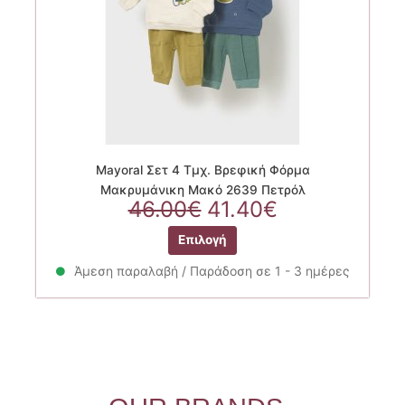
του
προϊόντος
Mayoral Σετ 4 Τμχ. Βρεφική Φόρμα
Μακρυμάνικη Μακό 2639 Πετρόλ
Original
Η
46.00
€
41.40
€
price
τρέχουσα
Αυτό
Επιλογή
was:
τιμή
το
46.00€.
είναι:
προϊόν
Άμεση παραλαβή / Παράδοση σε 1 - 3 ημέρες
41.40€.
έχει
πολλαπλές
παραλλαγές.
Οι
επιλογές
μπορούν