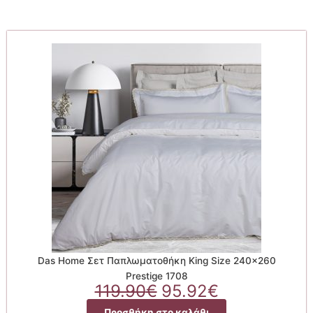
Das Home Σετ Παπλωματοθήκη King Size 240×260
Prestige 1708
Original
Η
119.90
€
95.92
€
price
τρέχουσα
Προσθήκη στο καλάθι