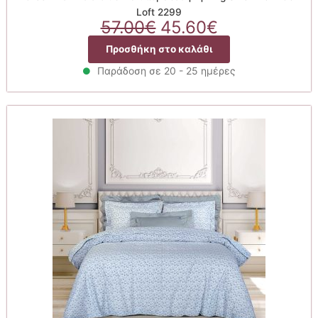
Loft 2299
Original
Η
57.00
€
45.60
€
price
τρέχουσα
Προσθήκη στο καλάθι
was:
τιμή
57.00€.
είναι:
Παράδοση σε 20 - 25 ημέρες
45.60€.