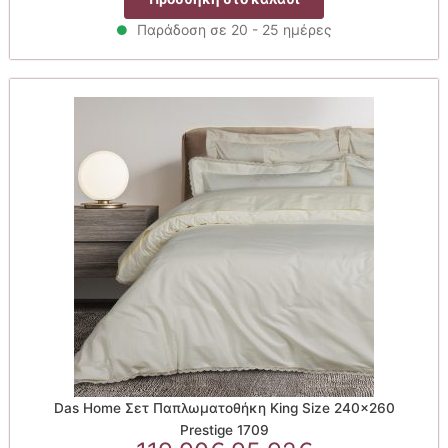
was:
τιμή
119.90€.
είναι:
Παράδοση σε 20 - 25 ημέρες
95.92€.
Das Home Σετ Παπλωματοθήκη King Size 240×260
Prestige 1709