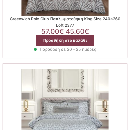
Greenwich Polo Club Παπλωματοθήκη King Size 240×260
Loft 2377
Original
Η
57.00
€
45.60
€
price
τρέχουσα
Προσθήκη στο καλάθι
was:
τιμή
57.00€.
είναι:
Παράδοση σε 20 - 25 ημέρες
45.60€.