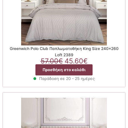
Greenwich Polo Club Παπλωματοθήκη King Size 240×260
Loft 2389
Original
Η
57.00
€
45.60
€
price
τρέχουσα
Προσθήκη στο καλάθι
was:
τιμή
57.00€.
είναι:
Παράδοση σε 20 - 25 ημέρες
45.60€.