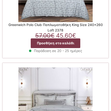
Greenwich Polo Club Παπλωματοθήκη King Size 240×260
Loft 2378
Original
Η
57.00
€
45.60
€
price
τρέχουσα
Προσθήκη στο καλάθι
was:
τιμή
57.00€.
είναι:
Παράδοση σε 20 - 25 ημέρες
45.60€.