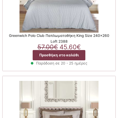
Greenwich Polo Club Παπλωματοθήκη King Size 240×260
Loft 2388
Original
Η
57.00
€
45.60
€
price
τρέχουσα
Προσθήκη στο καλάθι
was:
τιμή
57.00€.
είναι:
Παράδοση σε 20 - 25 ημέρες
45.60€.