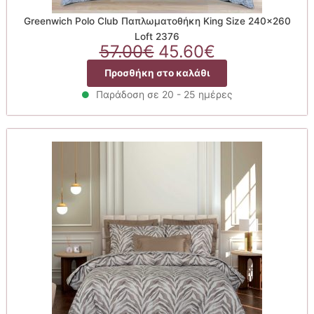
Greenwich Polo Club Παπλωματοθήκη King Size 240×260
Loft 2376
Original
Η
57.00
€
45.60
€
price
τρέχουσα
Προσθήκη στο καλάθι
was:
τιμή
57.00€.
είναι:
Παράδοση σε 20 - 25 ημέρες
45.60€.