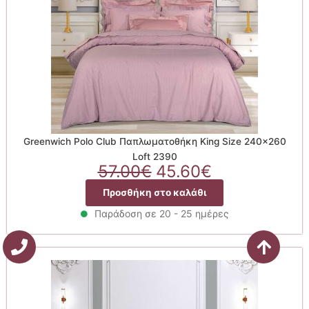
Greenwich Polo Club Παπλωματοθήκη King Size 240×260
Loft 2390
Original
Η
57.00
€
45.60
€
price
τρέχουσα
Προσθήκη στο καλάθι
was:
τιμή
57.00€.
είναι:
Παράδοση σε 20 - 25 ημέρες
45.60€.