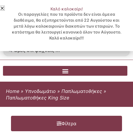
Μετάβαση
Καλό καλοκαίρι!
στο
3 ΔΟΣΕΙΣ ΧΩΡΙΣ ΠΙΣΤΩΤΙΚΗ ΜΕ KLARNA
Οι παραγγελίες που τα προϊόντα δεν είναι άμεσα
περιεχόμενο
διαθέσιμα, θα εξυπηρετούνται από 22 Αυγούστου και
μετά λόγω καλοκαιρινών διακοπών των εταιριών. Το
Λογαριασμός
0
κατάστημα θα λειτουργεί κανονικά όλον τον Αύγουστο.
Cart
0.00
€
Blog
Καλό καλοκαίρι!!!
Search
...
Home
»
Υπνοδωμάτιο
»
Παπλωματοθήκες
»
Παπλωματοθήκες King Size
Φίλτρα