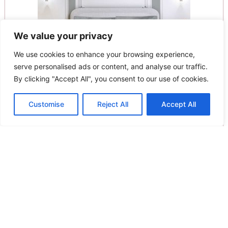
We value your privacy
We use cookies to enhance your browsing experience,
serve personalised ads or content, and analyse our traffic.
By clicking "Accept All", you consent to our use of cookies.
Customise
Reject All
Accept All
Greenwich Polo Club Παπλωματοθήκη King Size 240×260
Loft 2391
Original
Η
57.00
€
45.60
€
price
τρέχουσα
Προσθήκη στο καλάθι
was:
τιμή
57.00€.
είναι:
Παράδοση σε 20 - 25 ημέρες
45.60€.