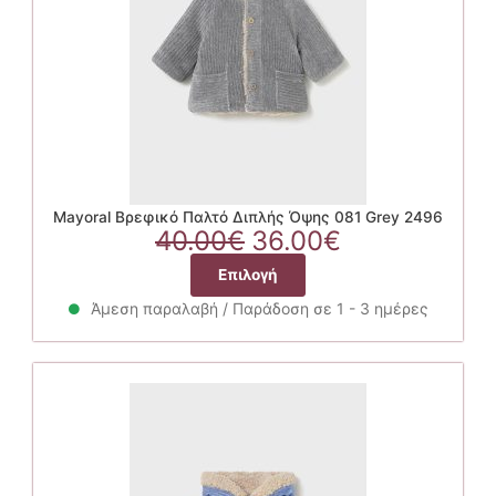
στη
σελίδα
του
προϊόντος
Mayoral Βρεφικό Παλτό Διπλής Όψης 081 Grey 2496
Original
Η
40.00
€
36.00
€
price
τρέχουσα
Αυτό
Επιλογή
was:
τιμή
το
40.00€.
είναι:
Άμεση παραλαβή / Παράδοση σε 1 - 3 ημέρες
προϊόν
36.00€.
έχει
πολλαπλές
παραλλαγές.
Οι
επιλογές
μπορούν
να