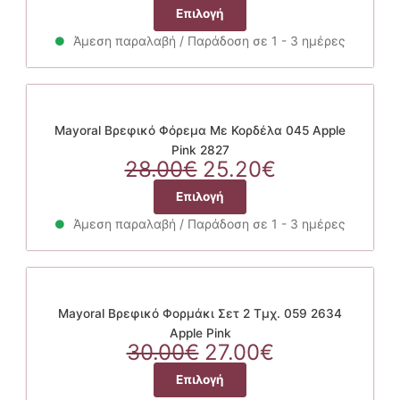
price
τρέχουσα
Αυτό
Επιλογή
was:
τιμή
το
28.00€.
είναι:
Άμεση παραλαβή / Παράδοση σε 1 - 3 ημέρες
προϊόν
25.20€.
έχει
πολλαπλές
παραλλαγές.
Οι
Mayoral Βρεφικό Φόρεμα Με Κορδέλα 045 Apple
επιλογές
Pink 2827
Original
μπορούν
Η
28.00
€
25.20
€
price
να
τρέχουσα
Αυτό
Επιλογή
was:
επιλεγούν
τιμή
το
28.00€.
στη
είναι:
Άμεση παραλαβή / Παράδοση σε 1 - 3 ημέρες
προϊόν
σελίδα
25.20€.
έχει
του
πολλαπλές
προϊόντος
παραλλαγές.
Οι
Mayoral Βρεφικό Φορμάκι Σετ 2 Τμχ. 059 2634
επιλογές
Apple Pink
Original
μπορούν
Η
30.00
€
27.00
€
price
να
τρέχουσα
Αυτό
Επιλογή
was:
επιλεγούν
τιμή
το