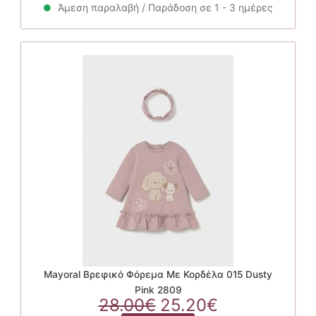
28.00€.
στη
είναι:
Άμεση παραλαβή / Παράδοση σε 1 - 3 ημέρες
προϊόν
σελίδα
25.20€.
έχει
του
πολλαπλές
προϊόντος
παραλλαγές.
Οι
επιλογές
μπορούν
να
επιλεγούν
στη
σελίδα
του
προϊόντος
Mayoral Βρεφικό Φόρεμα Με Κορδέλα 015 Dusty
Pink 2809
Original
Η
28.00
€
25.20
€