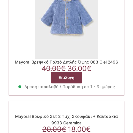
επιλεγούν
στη
σελίδα
του
προϊόντος
Mayoral Βρεφικό Παλτό Διπλής Όψης 083 Ciel 2496
Original
Η
40.00
€
36.00
€
price
τρέχουσα
Αυτό
Επιλογή
was:
τιμή
το
40.00€.
είναι:
Άμεση παραλαβή / Παράδοση σε 1 - 3 ημέρες
προϊόν
36.00€.
έχει
πολλαπλές
παραλλαγές.
Οι
Mayoral Βρεφικό Σετ 2 Τμχ. Σκουφάκι + Καλτσάκια
επιλογές
9933 Ceramica
Original
μπορούν
Η
20.00
€
18.00
€