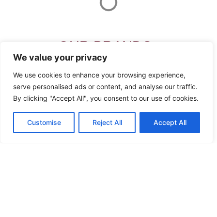
προϊόντος
παραλλαγές.
Οι
επιλογές
μπορούν
να
We value your privacy
επιλεγούν
στη
We use cookies to enhance your browsing experience,
σελίδα
serve personalised ads or content, and analyse our traffic.
του
By clicking "Accept All", you consent to our use of cookies.
προϊόντος
Customise
Reject All
Accept All
Mayoral Σετ 2 Φορμάκια Κοντά Νεογέννητο 093
Rosa Baby 1705
Original
Η
36.00
€
32.40
€
price
τρέχουσα
Αυτό
Επιλογή
was:
τιμή
το
36.00€.
είναι:
Άμεση παραλαβή / Παράδοση σε 1 - 3 ημέρες
προϊόν