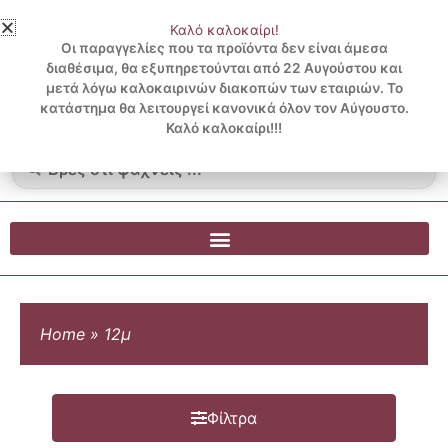
Μετάβαση
Καλό καλοκαίρι!
στο
3 ΔΟΣΕΙΣ ΧΩΡΙΣ ΠΙΣΤΩΤΙΚΗ ΜΕ KLARNA
Οι παραγγελίες που τα προϊόντα δεν είναι άμεσα
περιεχόμενο
διαθέσιμα, θα εξυπηρετούνται από 22 Αυγούστου και
μετά λόγω καλοκαιρινών διακοπών των εταιριών. Το
Λογαριασμός
0
κατάστημα θα λειτουργεί κανονικά όλον τον Αύγουστο.
Cart
0.00
€
Blog
Καλό καλοκαίρι!!!
Search
...
Home
»
12μ
Φίλτρα