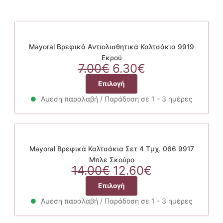
Mayoral Βρεφικά Αντιολισθητικά Καλτσάκια 9919
Εκρού
Original
Η
7.00
€
6.30
€
price
τρέχουσα
Αυτό
Επιλογή
was:
τιμή
το
7.00€.
είναι:
Άμεση παραλαβή / Παράδοση σε 1 - 3 ημέρες
προϊόν
6.30€.
έχει
πολλαπλές
παραλλαγές.
Οι
Mayoral Βρεφικά Καλτσάκια Σετ 4 Τμχ. 066 9917
επιλογές
Μπλε Σκούρο
Original
μπορούν
Η
14.00
€
12.60
€
price
να
τρέχουσα
Αυτό
Επιλογή
was:
επιλεγούν
τιμή
το
14.00€.
στη
είναι:
Άμεση παραλαβή / Παράδοση σε 1 - 3 ημέρες
προϊόν
σελίδα
12.60€.
έχει
του