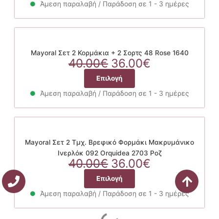
30.00€.
στη
είναι:
Άμεση παραλαβή / Παράδοση σε 1 - 3 ημέρες
προϊόν
σελίδα
27.00€.
έχει
του
πολλαπλές
προϊόντος
παραλλαγές.
Οι
Mayoral Σετ 2 Κορμάκια + 2 Σορτς 48 Rose 1640
Original
επιλογές
Η
40.00
€
36.00
€
price
μπορούν
τρέχουσα
Αυτό
Επιλογή
was:
να
τιμή
το
40.00€.
επιλεγούν
είναι:
Άμεση παραλαβή / Παράδοση σε 1 - 3 ημέρες
προϊόν
στη
36.00€.
έχει
σελίδα
πολλαπλές
του
παραλλαγές.
προϊόντος
Οι
Mayoral Σετ 2 Τμχ. Βρεφικό Φορμάκι Μακρυμάνικο
επιλογές
Ινερλόκ 092 Orquidea 2703 Ροζ
Original
μπορούν
Η
40.00
€
36.00
€
price
να
τρέχουσα
Αυτό
Επιλογή
was:
επιλεγούν
τιμή
το
40.00€.
στη
είναι:
Άμεση παραλαβή / Παράδοση σε 1 - 3 ημέρες
προϊόν
σελίδα
36.00€.
έχει
του
πολλαπλές