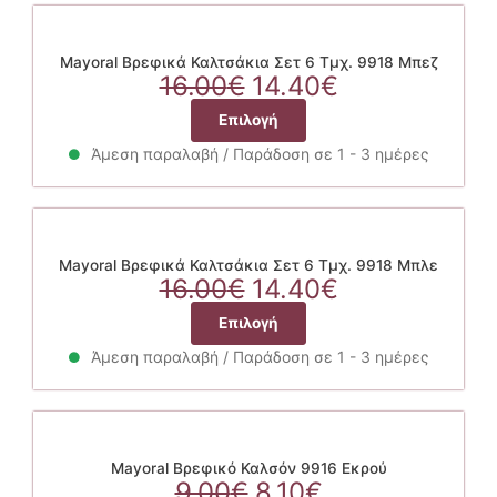
πολλαπλές
προϊόντος
παραλλαγές.
Οι
Mayoral Βρεφικά Καλτσάκια Σετ 6 Τμχ. 9918 Μπεζ
Original
επιλογές
Η
16.00
€
14.40
€
price
μπορούν
τρέχουσα
Αυτό
Επιλογή
was:
να
τιμή
το
16.00€.
επιλεγούν
είναι:
Άμεση παραλαβή / Παράδοση σε 1 - 3 ημέρες
προϊόν
στη
14.40€.
έχει
σελίδα
πολλαπλές
του
παραλλαγές.
προϊόντος
Οι
Mayoral Βρεφικά Καλτσάκια Σετ 6 Τμχ. 9918 Μπλε
Original
επιλογές
Η
16.00
€
14.40
€
price
μπορούν
τρέχουσα
Αυτό
Επιλογή
was:
να
τιμή
το
16.00€.
επιλεγούν
είναι:
Άμεση παραλαβή / Παράδοση σε 1 - 3 ημέρες
προϊόν
στη
14.40€.
έχει
σελίδα
πολλαπλές
του
παραλλαγές.
προϊόντος
Οι
Mayoral Βρεφικό Καλσόν 9916 Εκρού
Original
επιλογές
Η
9.00
€
8.10
€