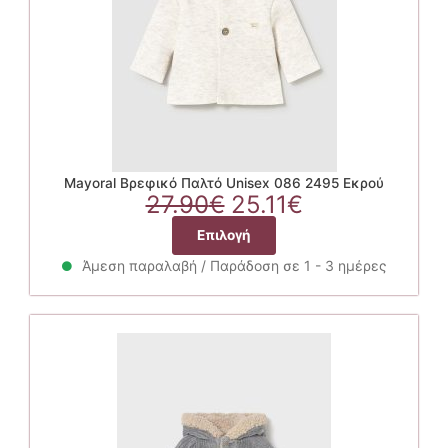
στη
σελίδα
του
προϊόντος
Mayoral Βρεφικό Παλτό Unisex 086 2495 Εκρού
Original
Η
27.90
€
25.11
€
price
τρέχουσα
Αυτό
Επιλογή
was:
τιμή
το
27.90€.
είναι:
Άμεση παραλαβή / Παράδοση σε 1 - 3 ημέρες
προϊόν
25.11€.
έχει
πολλαπλές
παραλλαγές.
Οι
επιλογές
μπορούν
να
επιλεγούν