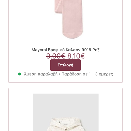
σελίδα
του
προϊόντος
Mayoral Βρεφικό Καλσόν 9916 Ροζ
Original
Η
9.00
€
8.10
€
price
τρέχουσα
Αυτό
Επιλογή
was:
τιμή
το
9.00€.
είναι:
Άμεση παραλαβή / Παράδοση σε 1 - 3 ημέρες
προϊόν
8.10€.
έχει
πολλαπλές
παραλλαγές.
Οι
επιλογές
μπορούν
να
επιλεγούν