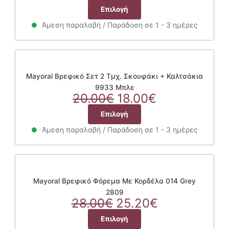
price
να
τρέχουσα
Αυτό
Επιλογή
was:
επιλεγούν
τιμή
το
20.00€.
στη
είναι:
Άμεση παραλαβή / Παράδοση σε 1 - 3 ημέρες
προϊόν
σελίδα
18.00€.
έχει
του
πολλαπλές
προϊόντος
παραλλαγές.
Οι
Mayoral Βρεφικό Σετ 2 Τμχ. Σκουφάκι + Καλτσάκια
επιλογές
9933 Μπλε
Original
μπορούν
Η
20.00
€
18.00
€
price
να
τρέχουσα
Αυτό
Επιλογή
was:
επιλεγούν
τιμή
το
20.00€.
στη
είναι:
Άμεση παραλαβή / Παράδοση σε 1 - 3 ημέρες
προϊόν
σελίδα
18.00€.
έχει
του
πολλαπλές
προϊόντος
παραλλαγές.
Οι
Mayoral Βρεφικό Φόρεμα Με Κορδέλα 014 Grey
επιλογές
2809
Original
μπορούν
Η
28.00
€
25.20
€
price
να
τρέχουσα
Αυτό
Επιλογή
was:
επιλεγούν
τιμή
το