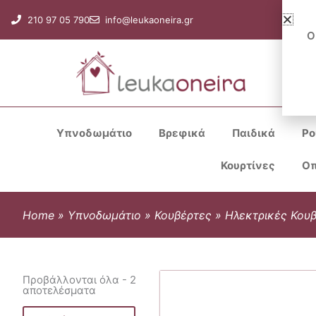
Μετάβαση
210 97 05 790
info@leukaoneira.gr
στο
Ο
περιεχόμενο
Υπνοδωμάτιο
Βρεφικά
Παιδικά
Ρο
Κουρτίνες
Οπ
Home
»
Υπνοδωμάτιο
»
Κουβέρτες
»
Ηλεκτρικές Κου
Προβάλλονται όλα - 2
αποτελέσματα