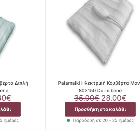
υβέρτα Διπλή
Palamaiki Ηλεκτρική Κουβέρτα Μο
bene
80×150 Dormibene
ginal
Η
Original
Η
60
€
35.00
€
28.00
€
ce
τρέχουσα
price
τρέ
αλάθι
Προσθήκη στο καλάθι
:
τιμή
was:
τιμ
50€.
είναι:
35.00€.
είνα
25 ημέρες
Παράδοση σε 20 - 25 ημέρες
47.60€.
28.