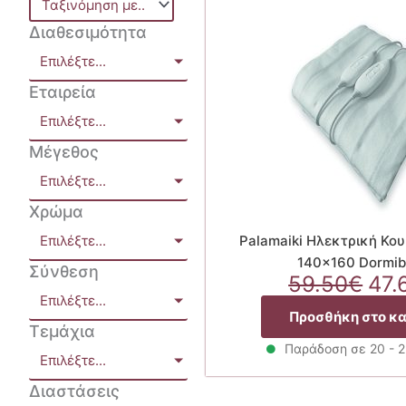
Διαθεσιμότητα
Επιλέξτε...
Εταιρεία
Επιλέξτε...
Μέγεθος
Επιλέξτε...
Χρώμα
Επιλέξτε...
Palamaiki Ηλεκτρική Κο
140×160 Dormi
Σύνθεση
Ori
59.50
€
47.
Επιλέξτε...
pri
Προσθήκη στο κ
was
Τεμάχια
59.
Παράδοση σε 20 - 
Επιλέξτε...
Διαστάσεις