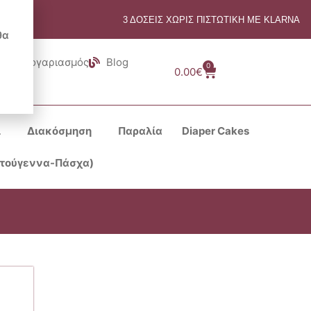
3 ΔΟΣΕΙΣ ΧΩΡΙΣ ΠΙΣΤΩΤΙΚΗ ΜΕ KLARNA
θα
Λογαριασμός
Blog
0
Cart
0.00
€
ι
Διακόσμηση
Παραλία
Diaper Cakes
στούγεννα-Πάσχα)