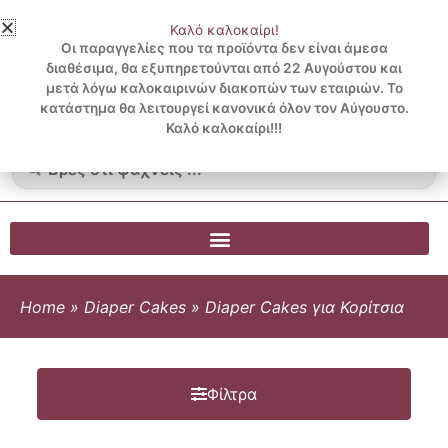
Μετάβαση
Καλό καλοκαίρι!
στο
3 ΔΟΣΕΙΣ ΧΩΡΙΣ ΠΙΣΤΩΤΙΚΗ ΜΕ KLARNA
Οι παραγγελίες που τα προϊόντα δεν είναι άμεσα
περιεχόμενο
διαθέσιμα, θα εξυπηρετούνται από 22 Αυγούστου και
μετά λόγω καλοκαιρινών διακοπών των εταιριών. Το
Λογαριασμός
0
κατάστημα θα λειτουργεί κανονικά όλον τον Αύγουστο.
Cart
0.00
€
Blog
Καλό καλοκαίρι!!!
Search
...
Home
»
Diaper Cakes
»
Diaper Cakes για Κορίτσια
Φίλτρα