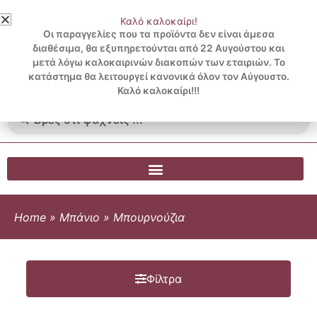
Μετάβαση
Καλό καλοκαίρι!
στο
3 ΔΟΣΕΙΣ ΧΩΡΙΣ ΠΙΣΤΩΤΙΚΗ ΜΕ KLARNA
Οι παραγγελίες που τα προϊόντα δεν είναι άμεσα
περιεχόμενο
διαθέσιμα, θα εξυπηρετούνται από 22 Αυγούστου και
μετά λόγω καλοκαιρινών διακοπών των εταιριών. Το
Λογαριασμός
0
κατάστημα θα λειτουργεί κανονικά όλον τον Αύγουστο.
Cart
0.00
€
Blog
Καλό καλοκαίρι!!!
Search
...
Home
»
Μπάνιο
»
Μπουρνούζια
Φίλτρα