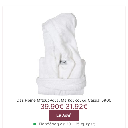
Das Home Μπουρνούζι Με Κουκούλα Casual 5900
Original
Η
39.90
€
31.92
€
price
τρέχουσα
Αυτό
Επιλογή
was:
τιμή
το
39.90€.
είναι:
Παράδοση σε 20 - 25 ημέρες
προϊόν