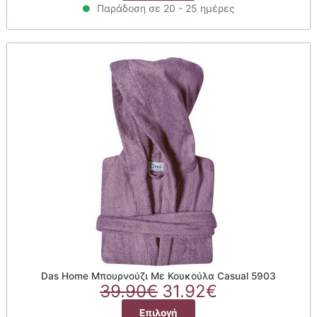
39.90€.
είναι:
Παράδοση σε 20 - 25 ημέρες
προϊόν
31.92€.
έχει
πολλαπλές
παραλλαγές.
Οι
επιλογές
μπορούν
να
επιλεγούν
στη
σελίδα
του
προϊόντος
Das Home Μπουρνούζι Με Κουκούλα Casual 5903
Original
Η
39.90
€
31.92
€
price
τρέχουσα
Αυτό
Επιλογή