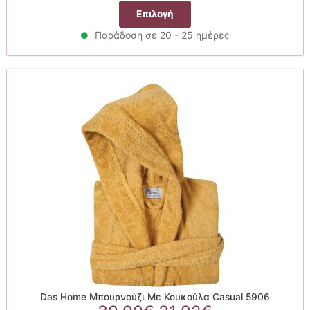
price
τρέχουσα
Αυτό
Επιλογή
was:
τιμή
το
39.90€.
είναι:
Παράδοση σε 20 - 25 ημέρες
προϊόν
31.92€.
έχει
πολλαπλές
παραλλαγές.
Οι
επιλογές
μπορούν
να
επιλεγούν
στη
σελίδα
του
προϊόντος
Das Home Μπουρνούζι Με Κουκούλα Casual 5906