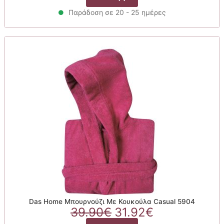
was:
τιμή
το
39.90€.
είναι:
Παράδοση σε 20 - 25 ημέρες
προϊόν
31.92€.
έχει
πολλαπλές
παραλλαγές.
Οι
επιλογές
μπορούν
να
επιλεγούν
στη
σελίδα
του
προϊόντος
Das Home Μπουρνούζι Με Κουκούλα Casual 5904
Original
Η
39.90
€
31.92
€
price
τρέχουσα
Αυτό