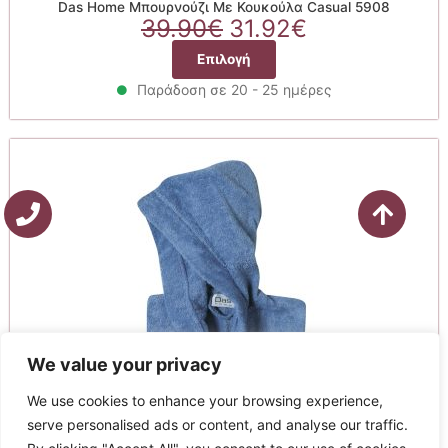
Das Home Μπουρνούζι Με Κουκούλα Casual 5908
Original
Η
39.90
€
31.92
€
price
τρέχουσα
Αυτό
Επιλογή
was:
τιμή
το
39.90€.
είναι:
Παράδοση σε 20 - 25 ημέρες
προϊόν
31.92€.
έχει
πολλαπλές
παραλλαγές.
Οι
επιλογές
μπορούν
να
επιλεγούν
στη
σελίδα
του
προϊόντος
We value your privacy
We use cookies to enhance your browsing experience,
serve personalised ads or content, and analyse our traffic.