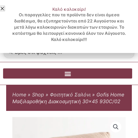
Μετάβαση
Καλό καλοκαίρι!
στο
3 ΔΟΣΕΙΣ ΧΩΡΙΣ ΠΙΣΤΩΤΙΚΗ ΜΕ KLARNA
Οι παραγγελίες που τα προϊόντα δεν είναι άμεσα
περιεχόμενο
διαθέσιμα, θα εξυπηρετούνται από 22 Αυγούστου και
μετά λόγω καλοκαιρινών διακοπών των εταιριών. Το
Λογαριασμός
0
κατάστημα θα λειτουργεί κανονικά όλον τον Αύγουστο.
Cart
0.00
€
Blog
Καλό καλοκαίρι!!!
Search
...
Home
»
Shop
»
Φοιτητικό Σαλόνι
»
Gofis Home
Μαξιλαροθήκη Διακοσμητική 30×45 930C/02