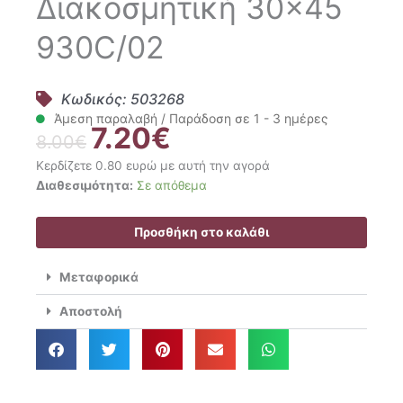
Διακοσμητική 30×45
930C/02
Κωδικός: 503268
Άμεση παραλαβή / Παράδοση σε 1 - 3 ημέρες
7.20
€
Original
Η
8.00
€
price
τρέχουσα
Κερδίζετε 0.80 ευρώ με αυτή την αγορά
was:
τιμή
Gofis
Διαθεσιμότητα:
Σε απόθεμα
8.00€.
είναι:
Home
7.20€.
Μαξιλαροθήκη
Προσθήκη στο καλάθι
Διακοσμητική
30x45
Μεταφορικά
930C/02
ποσότητα
Αποστολή