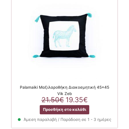
Palamaiki Μαξιλαροθήκη Διακοσμητική 45×45
Vik Zeb
Original
Η
21.50
€
19.35
€
price
τρέχουσα
Προσθήκη στο καλάθι
was:
τιμή
21.50€.
είναι:
Άμεση παραλαβή / Παράδοση σε 1 - 3 ημέρες
19.35€.