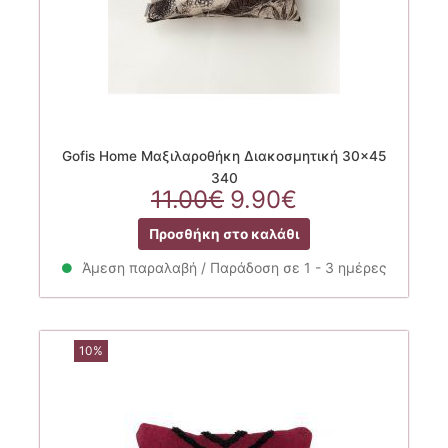
Gofis Home Μαξιλαροθήκη Διακοσμητική 30×45
340
Original
Η
11.00
€
9.90
€
price
τρέχουσα
Προσθήκη στο καλάθι
was:
τιμή
11.00€.
είναι:
Άμεση παραλαβή / Παράδοση σε 1 - 3 ημέρες
9.90€.
10%