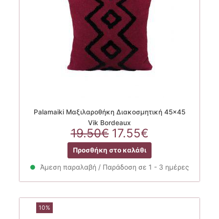
Palamaiki Μαξιλαροθήκη Διακοσμητική 45×45
Vik Bordeaux
Original
Η
19.50
€
17.55
€
price
τρέχουσα
Προσθήκη στο καλάθι
was:
τιμή
19.50€.
είναι:
Άμεση παραλαβή / Παράδοση σε 1 - 3 ημέρες
17.55€.
10%