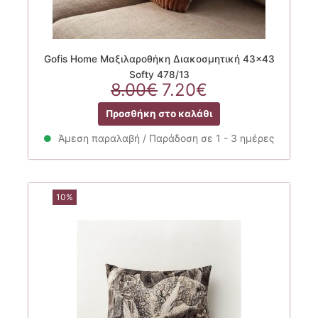
Gofis Home Μαξιλαροθήκη Διακοσμητική 43×43
Softy 478/13
Original
Η
8.00
€
7.20
€
price
τρέχουσα
Προσθήκη στο καλάθι
was:
τιμή
8.00€.
είναι:
Άμεση παραλαβή / Παράδοση σε 1 - 3 ημέρες
7.20€.
10%