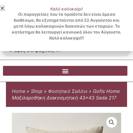
Μετάβαση
Καλό καλοκαίρι!
στο
3 ΔΟΣΕΙΣ ΧΩΡΙΣ ΠΙΣΤΩΤΙΚΗ ΜΕ KLARNA
Οι παραγγελίες που τα προϊόντα δεν είναι άμεσα
περιεχόμενο
διαθέσιμα, θα εξυπηρετούνται από 22 Αυγούστου και
μετά λόγω καλοκαιρινών διακοπών των εταιριών. Το
Λογαριασμός
0
κατάστημα θα λειτουργεί κανονικά όλον τον Αύγουστο.
Cart
0.00
€
Blog
Καλό καλοκαίρι!!!
Search
...
Home
»
Shop
»
Φοιτητικό Σαλόνι
»
Gofis Home
Μαξιλαροθήκη Διακοσμητική 43×43 Seda 217