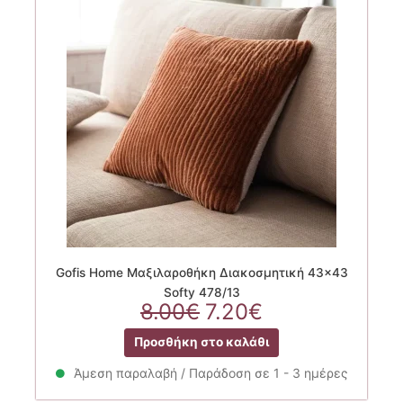
Gofis Home Μαξιλαροθήκη Διακοσμητική 43×43
Softy 478/13
Original
Η
8.00
€
7.20
€
price
τρέχουσα
Προσθήκη στο καλάθι
was:
τιμή
8.00€.
είναι:
Άμεση παραλαβή / Παράδοση σε 1 - 3 ημέρες
7.20€.