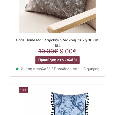
Gofis Home Μαξιλαροθήκη Διακοσμητική 30×45
184
Original
Η
10.00
€
9.00
€
price
τρέχουσα
Προσθήκη στο καλάθι
was:
τιμή
10.00€.
είναι:
Άμεση παραλαβή / Παράδοση σε 1 - 3 ημέρες
9.00€.
10%