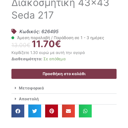
Διακοσμητική 43×43
Seda 217
Κωδικός: 626495
Άμεση παραλαβή / Παράδοση σε 1 - 3 ημέρες
11.70
€
Original
Η
13.00
€
price
τρέχουσα
Κερδίζετε 1.30 ευρώ με αυτή την αγορά
was:
τιμή
Gofis
Διαθεσιμότητα:
Σε απόθεμα
13.00€.
είναι:
Home
11.70€.
Μαξιλαροθήκη
Προσθήκη στο καλάθι
Διακοσμητική
43x43
Μεταφορικά
Seda
217
Αποστολή
ποσότητα