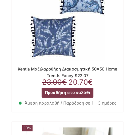
Kentia Μαξιλαροθήκη Διακοσμητική 50×50 Home
Trends Fancy S22 07
Original
Η
23.00
€
20.70
€
price
τρέχουσα
Προσθήκη στο καλάθι
was:
τιμή
23.00€.
είναι:
Άμεση παραλαβή / Παράδοση σε 1 - 3 ημέρες
20.70€.
10%