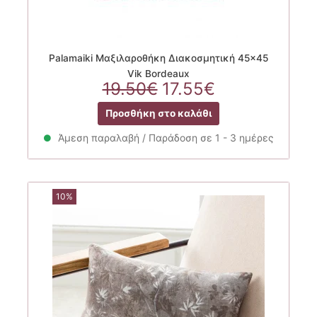
Palamaiki Μαξιλαροθήκη Διακοσμητική 45×45
Vik Bordeaux
Original
Η
19.50
€
17.55
€
price
τρέχουσα
Προσθήκη στο καλάθι
was:
τιμή
19.50€.
είναι:
Άμεση παραλαβή / Παράδοση σε 1 - 3 ημέρες
17.55€.
10%