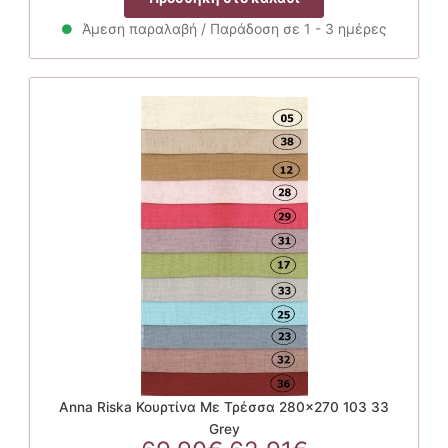
was:
τιμή
118.00€.
είναι:
Άμεση παραλαβή / Παράδοση σε 1 - 3 ημέρες
94.40€.
Anna Riska Κουρτίνα Με Τρέσσα 280×270 103 33
Grey