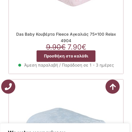
Das Baby Κουβέρτα Fleece Αγκαλιάς 75×100 Relax
4904
Original
Η
9.90
€
7.90
€
price
τρέχουσα
Προσθήκη στο καλάθι
was:
τιμή
9.90€.
είναι:
Άμεση παραλαβή / Παράδοση σε 1 - 3 ημέρες
7.90€.