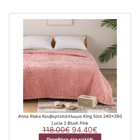
Anna Riska Κουβερτοπάπλωμα King Size 240×260
Lucia 2 Blush Pink
Original
Η
118.00
€
94.40
€
price
τρέχουσα
Προσθήκη στο καλάθι