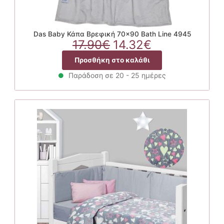
Das Baby Κάπα Βρεφική 70×90 Bath Line 4945
Original
Η
17.90
€
14.32
€
price
τρέχουσα
Προσθήκη στο καλάθι
was:
τιμή
17.90€.
είναι:
Παράδοση σε 20 - 25 ημέρες
14.32€.