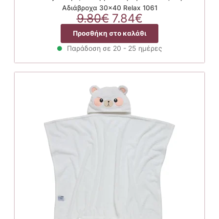
Αδιάβροχα 30×40 Relax 1061
Original
Η
9.80
€
7.84
€
price
τρέχουσα
Προσθήκη στο καλάθι
was:
τιμή
9.80€.
είναι:
Παράδοση σε 20 - 25 ημέρες
7.84€.