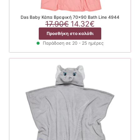
Das Baby Κάπα Βρεφική 70×90 Bath Line 4944
Original
Η
17.90
€
14.32
€
price
τρέχουσα
Προσθήκη στο καλάθι
was:
τιμή
17.90€.
είναι:
Παράδοση σε 20 - 25 ημέρες
14.32€.