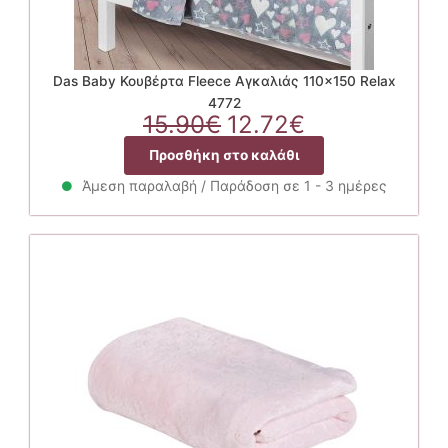
Das Baby Κουβέρτα Fleece Αγκαλιάς 110×150 Relax
4772
Original
Η
15.90
€
12.72
€
price
τρέχουσα
Προσθήκη στο καλάθι
was:
τιμή
15.90€.
είναι:
Άμεση παραλαβή / Παράδοση σε 1 - 3 ημέρες
12.72€.