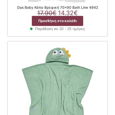
Das Baby Κάπα Βρεφική 70×90 Bath Line 4942
Original
Η
17.90
€
14.32
€
price
τρέχουσα
Προσθήκη στο καλάθι
was:
τιμή
17.90€.
είναι:
Παράδοση σε 20 - 25 ημέρες
14.32€.