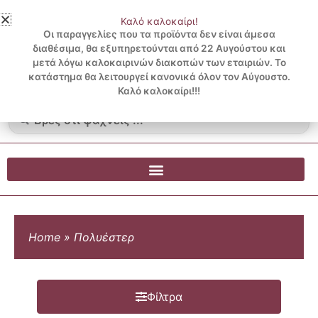
Μετάβαση
Καλό καλοκαίρι!
στο
3 ΔΟΣΕΙΣ ΧΩΡΙΣ ΠΙΣΤΩΤΙΚΗ ΜΕ KLARNA
Οι παραγγελίες που τα προϊόντα δεν είναι άμεσα
περιεχόμενο
διαθέσιμα, θα εξυπηρετούνται από 22 Αυγούστου και
μετά λόγω καλοκαιρινών διακοπών των εταιριών. Το
Λογαριασμός
0
κατάστημα θα λειτουργεί κανονικά όλον τον Αύγουστο.
Cart
0.00
€
Blog
Καλό καλοκαίρι!!!
Search
...
Home
»
Πολυέστερ
Φίλτρα