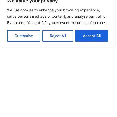
We value your privacy
We use cookies to enhance your browsing experience,
serve personalised ads or content, and analyse our traffic.
By clicking "Accept All", you consent to our use of cookies.
Customise
Reject All
Accept All
Das Baby Κουβέρτα Fleece Αγκαλιάς 75×100 Relax
4905
Original
Η
9.90
€
7.90
€
price
τρέχουσα
Προσθήκη στο καλάθι
was:
τιμή
9.90€.
είναι:
Άμεση παραλαβή / Παράδοση σε 1 - 3 ημέρες
7.90€.