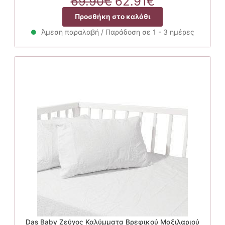
Original
Η
69.90
€
62.91
€
price
τρέχουσα
Προσθήκη στο καλάθι
was:
τιμή
69.90€.
είναι:
Άμεση παραλαβή / Παράδοση σε 1 - 3 ημέρες
62.91€.
Das Baby Ζεύγος Καλύμματα Βρεφικού Μαξιλαριού