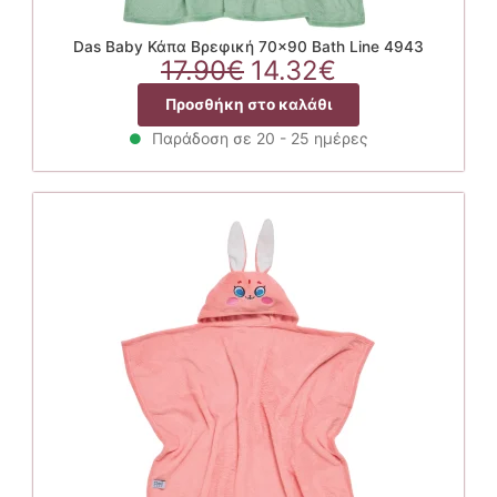
Das Baby Κάπα Βρεφική 70×90 Bath Line 4943
Original
Η
17.90
€
14.32
€
price
τρέχουσα
Προσθήκη στο καλάθι
was:
τιμή
17.90€.
είναι:
Παράδοση σε 20 - 25 ημέρες
14.32€.