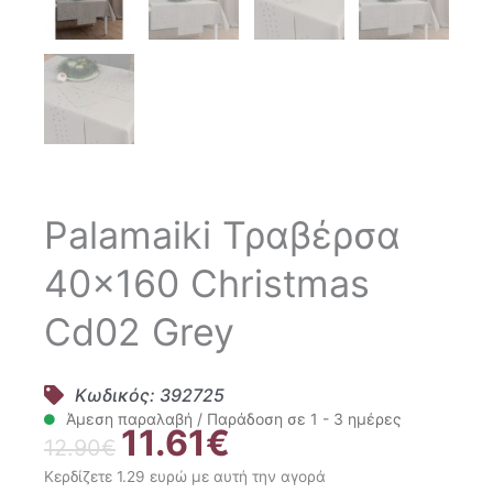
Palamaiki Τραβέρσα
40×160 Christmas
Cd02 Grey
Κωδικός: 392725
Άμεση παραλαβή / Παράδοση σε 1 - 3 ημέρες
11.61
€
Original
Η
12.90
€
price
τρέχουσα
Κερδίζετε 1.29 ευρώ με αυτή την αγορά
was:
τιμή