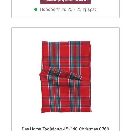
was:
τιμή
7.80€.
είναι:
Παράδοση σε 20 - 25 ημέρες
7.02€.
Das Home Τραβέρσα 45×140 Christmas 0769