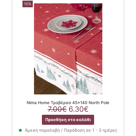
10%
Nima Home Τραβέρσα 45×140 North Pole
Original
Η
7.00
€
6.30
€
price
τρέχουσα
Προσθήκη στο καλάθι
was:
τιμή
7.00€.
είναι:
Άμεση παραλαβή / Παράδοση σε 1 - 3 ημέρες
6.30€.