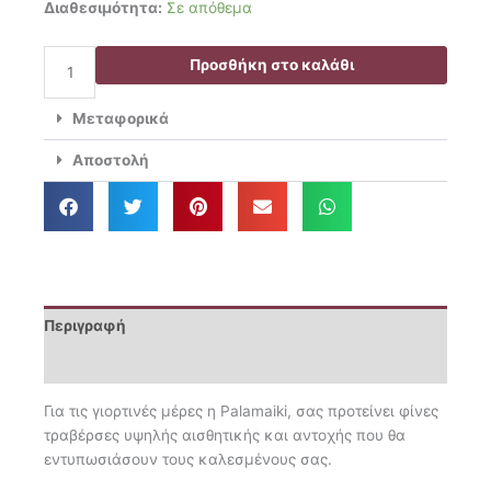
Palamaiki
Διαθεσιμότητα:
Σε απόθεμα
12.90€.
είναι:
Τραβέρσα
11.61€.
40x160
Προσθήκη στο καλάθι
Christmas
Cd02
Μεταφορικά
Grey
ποσότητα
Αποστολή
Περιγραφή
Επιπλέον πληροφορίες
Για τις γιορτινές μέρες η Palamaiki, σας προτείνει φίνες
τραβέρσες υψηλής αισθητικής και αντοχής που θα
εντυπωσιάσουν τους καλεσμένους σας.