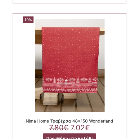
10%
Nima Home Τραβέρσα 48×150 Wonderland
Original
Η
7.80
€
7.02
€
price
τρέχουσα
Προσθήκη στο καλάθι