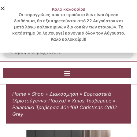
Μετάβαση
Καλό καλοκαίρι!
στο
3 ΔΟΣΕΙΣ ΧΩΡΙΣ ΠΙΣΤΩΤΙΚΗ ΜΕ KLARNA
Οι παραγγελίες που τα προϊόντα δεν είναι άμεσα
περιεχόμενο
διαθέσιμα, θα εξυπηρετούνται από 22 Αυγούστου και
μετά λόγω καλοκαιρινών διακοπών των εταιριών. Το
Λογαριασμός
0
κατάστημα θα λειτουργεί κανονικά όλον τον Αύγουστο.
Cart
0.00
€
Blog
Καλό καλοκαίρι!!!
Search
...
Home
»
Shop
»
Διακόσμηση
»
Εορταστικά
(Χριστούγεννα-Πάσχα)
»
Xmas Τραβέρσες
»
Palamaiki Τραβέρσα 40×160 Christmas Cd02
Grey