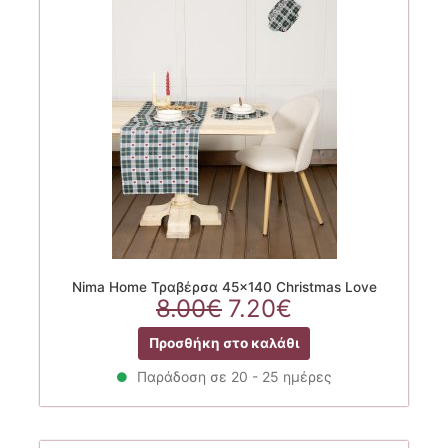
Nima Home Τραβέρσα 45×140 Christmas Love
Original
Η
8.00
€
7.20
€
price
τρέχουσα
Προσθήκη στο καλάθι
was:
τιμή
8.00€.
είναι:
Παράδοση σε 20 - 25 ημέρες
7.20€.