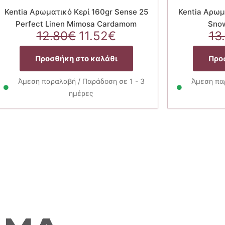
Kentia Αρωματικό Κερί 160gr Sense 25
Kentia Αρωμ
Perfect Linen Mimosa Cardamom
Sno
Original
Η
12.80
€
11.52
€
13
price
τρέχουσα
was:
τιμή
Προσθήκη στο καλάθι
Προ
12.80€.
είναι:
11.52€.
Άμεση παραλαβή / Παράδοση σε 1 - 3
Άμεση παρ
ημέρες