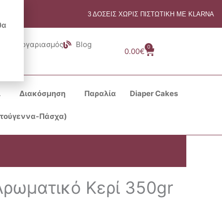
3 ΔΟΣΕΙΣ ΧΩΡΙΣ ΠΙΣΤΩΤΙΚΗ ΜΕ KLARNA
θα
Λογαριασμός
Blog
0
Cart
0.00
€
ι
Διακόσμηση
Παραλία
Diaper Cakes
στούγεννα-Πάσχα)
ρωματικό Κερί 350gr