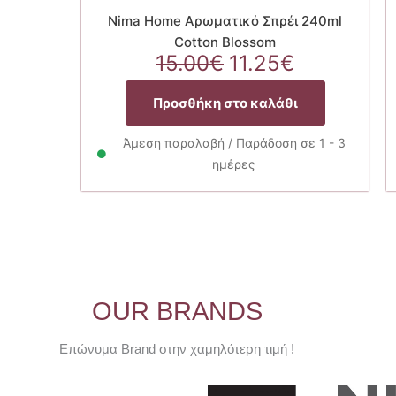
Nima Home Αρωματικό Σπρέι 240ml
Cotton Blossom
Original
Η
15.00
€
11.25
€
price
τρέχουσα
was:
τιμή
Προσθήκη στο καλάθι
15.00€.
είναι:
11.25€.
Άμεση παραλαβή / Παράδοση σε 1 - 3
ημέρες
OUR BRANDS
Επώνυμα Brand στην χαμηλότερη τιμή !