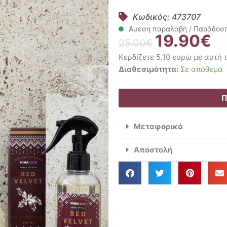
Κωδικός: 473707
Άμεση παραλαβή / Παράδοση 
19.90
€
Original
Η
25.00
€
price
τρ
Κερδίζετε 5.10 ευρώ με αυτή
was:
τιμ
Nima
Διαθεσιμότητα:
Σε απόθεμα
25.00€.
είν
Home
19
Αρωματικό
Π
Κερί
350gr
Μεταφορικά
Red
Velvet
Αποστολή
ποσότητα