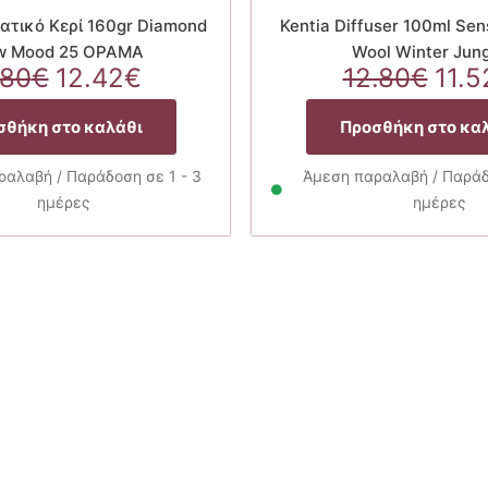
ατικό Κερί 160gr Diamond
Kentia Diffuser 100ml Se
w Mood 25 ΟΡΑΜΑ
Wool Winter Jun
Original
Η
Orig
.80
€
12.42
€
12.80
€
11.5
price
τρέχουσα
pric
was:
τιμή
was
σθήκη στο καλάθι
Προσθήκη στο κα
13.80€.
είναι:
12.8
12.42€.
αλαβή / Παράδοση σε 1 - 3
Άμεση παραλαβή / Παράδο
ημέρες
ημέρες