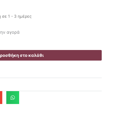
σε 1 - 3 ημέρες
έχουσα
 την αγορά
ή
αι:
.90€.
ροσθήκη στο καλάθι