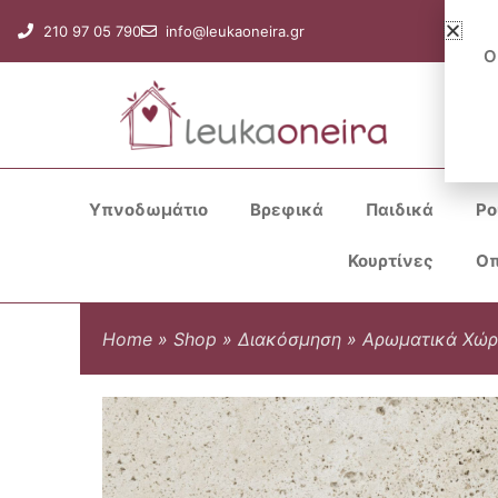
Μετάβαση
210 97 05 790
info@leukaoneira.gr
στο
Ο
περιεχόμενο
Υπνοδωμάτιο
Βρεφικά
Παιδικά
Ρο
Κουρτίνες
Οπ
Home
»
Shop
»
Διακόσμηση
»
Αρωματικά Χώ