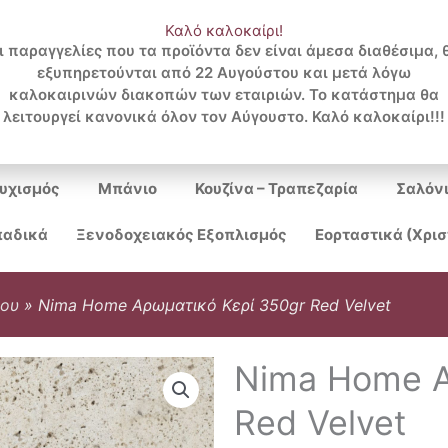
Καλό καλοκαίρι!
ι παραγγελίες που τα προϊόντα δεν είναι άμεσα διαθέσιμα, 
εξυπηρετούνται από 22 Αυγούστου και μετά λόγω
Search
καλοκαιρινών διακοπών των εταιριών. Το κατάστημα θα
λειτουργεί κανονικά όλον τον Αύγουστο. Καλό καλοκαίρι!!!
...
υχισμός
Μπάνιο
Κουζίνα – Τραπεζαρία
Σαλόν
αδικά
Ξενοδοχειακός Εξοπλισμός
Εορταστικά (Χρι
ρου
»
Nima Home Αρωματικό Κερί 350gr Red Velvet
Nima Home Α
Red Velvet