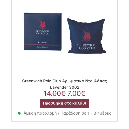
Greenwich Polo Club Αρωματικό Ντουλάπας
Lavender 3002
Original
Η
14.00
€
7.00
€
price
τρέχουσα
Προσθήκη στο καλάθι
was:
τιμή
14.00€.
είναι:
Άμεση παραλαβή / Παράδοση σε 1 - 3 ημέρες
7.00€.