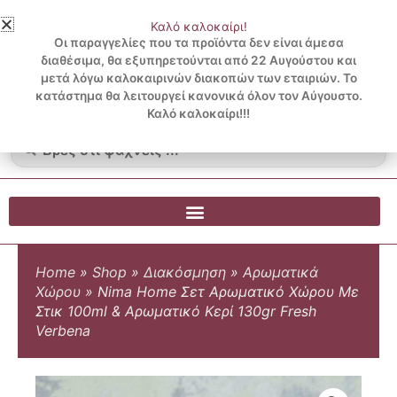
Μετάβαση
Καλό καλοκαίρι!
στο
3 ΔΟΣΕΙΣ ΧΩΡΙΣ ΠΙΣΤΩΤΙΚΗ ΜΕ KLARNA
Οι παραγγελίες που τα προϊόντα δεν είναι άμεσα
περιεχόμενο
διαθέσιμα, θα εξυπηρετούνται από 22 Αυγούστου και
μετά λόγω καλοκαιρινών διακοπών των εταιριών. Το
Λογαριασμός
0
κατάστημα θα λειτουργεί κανονικά όλον τον Αύγουστο.
Cart
0.00
€
Blog
Καλό καλοκαίρι!!!
Search
...
Home
»
Shop
»
Διακόσμηση
»
Αρωματικά
Χώρου
»
Nima Home Σετ Αρωματικό Χώρου Με
Στικ 100ml & Αρωματικό Κερί 130gr Fresh
Verbena