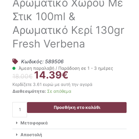
Αρωματικό Χώρου Με
Στικ 100ml &
Αρωματικό Κερί 130gr
Fresh Verbena
Κωδικός: 589506
Άμεση παραλαβή / Παράδοση σε 1 - 3 ημέρες
14.39
€
Original
Η
18.00
€
price
τρέχουσα
Κερδίζετε 3.61 ευρώ με αυτή την αγορά
was:
τιμή
Nima
Διαθεσιμότητα:
Σε απόθεμα
18.00€.
είναι:
Home
14.39€.
Σετ
Προσθήκη στο καλάθι
Αρωματικό
Χώρου
Μεταφορικά
Με
Στικ
Αποστολή
100ml