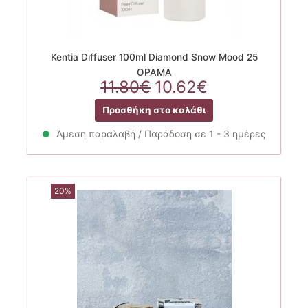
Kentia Diffuser 100ml Diamond Snow Mood 25
ΟΡΑΜΑ
Original
Η
11.80
€
10.62
€
price
τρέχουσα
Προσθήκη στο καλάθι
was:
τιμή
11.80€.
είναι:
Άμεση παραλαβή / Παράδοση σε 1 - 3 ημέρες
10.62€.
20%