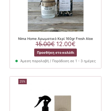
Nima Home Αρωματικό Κερί 160gr Fresh Aloe
Original
Η
15.00
€
12.00
€
price
τρέχουσα
Προσθήκη στο καλάθι
was:
τιμή
15.00€.
είναι:
Άμεση παραλαβή / Παράδοση σε 1 - 3 ημέρες
12.00€.
25%