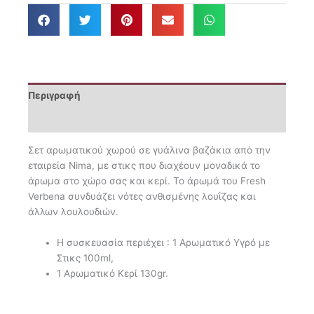
&
Αρωματικό
Κερί
130gr
Fresh
Verbena
Περιγραφή
ποσότητα
Επιπλέον πληροφορίες
Σετ αρωματικού χωρού σε γυάλινα βαζάκια από την
εταιρεία Nima, με στικς που διαχέουν μοναδικά το
άρωμα στο χώρο σας και κερί. Το άρωμά του Fresh
Verbena συνδυάζει νότες ανθισμένης λουΐζας και
άλλων λουλουδιών.
Η συσκευασία περιέχει : 1 Αρωματικό Υγρό με
Στικς 100ml,
1 Αρωματικό Κερί 130gr.