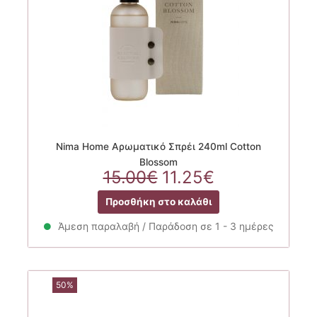
Nima Home Αρωματικό Σπρέι 240ml Cotton
Blossom
Original
Η
15.00
€
11.25
€
price
τρέχουσα
Προσθήκη στο καλάθι
was:
τιμή
15.00€.
είναι:
Άμεση παραλαβή / Παράδοση σε 1 - 3 ημέρες
11.25€.
50%