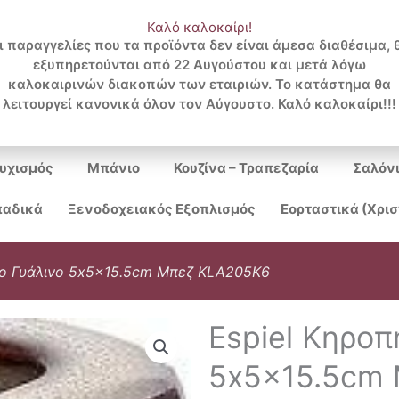
Καλό καλοκαίρι!
ι παραγγελίες που τα προϊόντα δεν είναι άμεσα διαθέσιμα, 
εξυπηρετούνται από 22 Αυγούστου και μετά λόγω
Search
καλοκαιρινών διακοπών των εταιριών. Το κατάστημα θα
λειτουργεί κανονικά όλον τον Αύγουστο. Καλό καλοκαίρι!!!
...
υχισμός
Μπάνιο
Κουζίνα – Τραπεζαρία
Σαλόν
αδικά
Ξενοδοχειακός Εξοπλισμός
Εορταστικά (Χρι
ιο Γυάλινο 5x5x15.5cm Μπεζ KLA205K6
Espiel Κηροπ
5x5x15.5cm