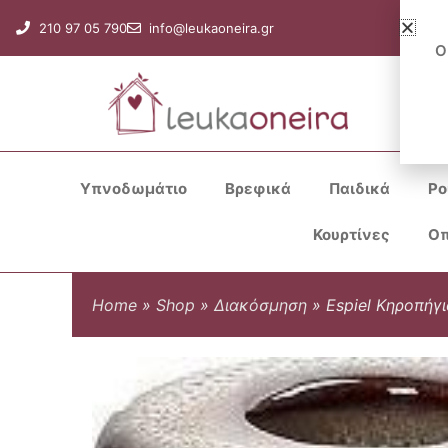
Μετάβαση
210 97 05 790
info@leukaoneira.gr
στο
Ο
περιεχόμενο
Υπνοδωμάτιο
Βρεφικά
Παιδικά
Ρο
Κουρτίνες
Οπ
Home
»
Shop
»
Διακόσμηση
»
Espiel Κηροπήγ