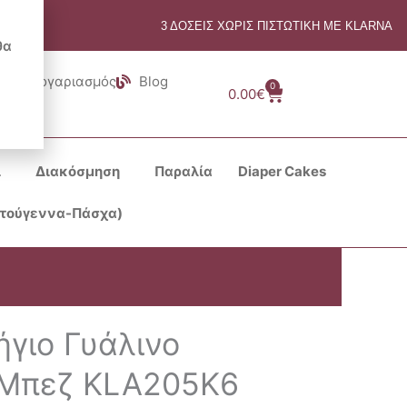
3 ΔΟΣΕΙΣ ΧΩΡΙΣ ΠΙΣΤΩΤΙΚΗ ΜΕ KLARNA
θα
Λογαριασμός
Blog
0
Cart
0.00
€
ι
Διακόσμηση
Παραλία
Diaper Cakes
στούγεννα-Πάσχα)
ήγιο Γυάλινο
 Μπεζ KLA205K6