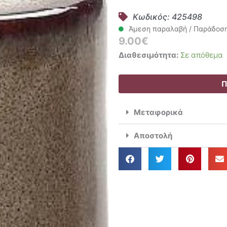
Κωδικός: 425498
Άμεση παραλαβή / Παράδοση 
9.00
€
Espiel
Διαθεσιμότητα:
Σε απόθεμα
Κηροπήγιο
Γυάλινο
Π
5x5x15.5cm
Μπεζ
Μεταφορικά
KLA205K6
ποσότητα
Αποστολή