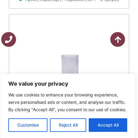
We value your privacy
We use cookies to enhance your browsing experience,
serve personalised ads or content, and analyse our traffic.
By clicking "Accept All", you consent to our use of cookies.
Palamaiki Ποτήρι Μπάνιου 7.2×10.5 BA-T1
6.00
€
Customise
Reject All
Accept All
Προσθήκη στο καλάθι