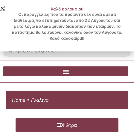
Μετάβαση
Καλό καλοκαίρι!
στο
3 ΔΟΣΕΙΣ ΧΩΡΙΣ ΠΙΣΤΩΤΙΚΗ ΜΕ KLARNA
Οι παραγγελίες που τα προϊόντα δεν είναι άμεσα
περιεχόμενο
διαθέσιμα, θα εξυπηρετούνται από 22 Αυγούστου και
μετά λόγω καλοκαιρινών διακοπών των εταιριών. Το
Λογαριασμός
0
κατάστημα θα λειτουργεί κανονικά όλον τον Αύγουστο.
Cart
0.00
€
Blog
Καλό καλοκαίρι!!!
Search
...
Home
»
Γυάλινο
Φίλτρα