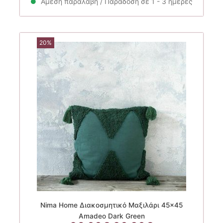
Άμεση παραλαβή / Παράδοση σε 1 - 3 ημέρες
17.50€.
20%
Nima Home Διακοσμητικό Μαξιλάρι 45×45
Amadeo Dark Green