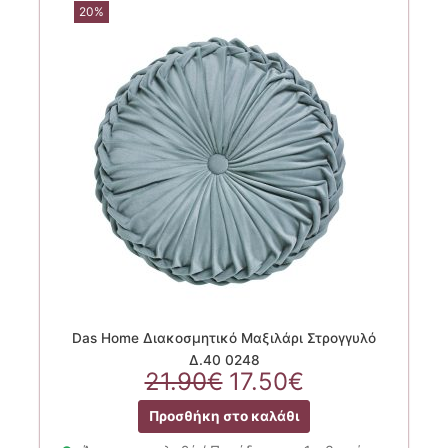
20%
Das Home Διακοσμητικό Μαξιλάρι Στρογγυλό
Δ.40 0248
Original
Η
21.90
€
17.50
€
price
τρέχουσα
Προσθήκη στο καλάθι
was:
τιμή
21.90€.
είναι: