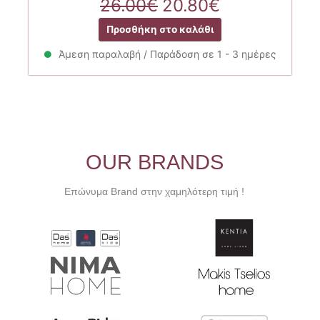
Original
Η
26.00
€
20.80
€
price
τρέχουσα
Προσθήκη στο καλάθι
was:
τιμή
26.00€.
είναι:
Άμεση παραλαβή / Παράδοση σε 1 - 3 ημέρες
20.80€.
OUR BRANDS
Επώνυμα Brand στην χαμηλότερη τιμή !