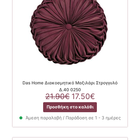
Das Home Διακοσμητικό Μαξιλάρι Στρογγυλό
Δ.40 0250
Original
Η
21.90
€
17.50
€
price
τρέχουσα
Προσθήκη στο καλάθι
was:
τιμή
21.90€.
είναι:
Άμεση παραλαβή / Παράδοση σε 1 - 3 ημέρες
17.50€.