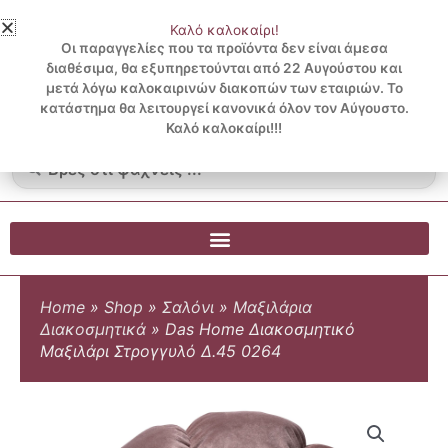
Μετάβαση
Καλό καλοκαίρι!
στο
3 ΔΟΣΕΙΣ ΧΩΡΙΣ ΠΙΣΤΩΤΙΚΗ ΜΕ KLARNA
Οι παραγγελίες που τα προϊόντα δεν είναι άμεσα
περιεχόμενο
διαθέσιμα, θα εξυπηρετούνται από 22 Αυγούστου και
μετά λόγω καλοκαιρινών διακοπών των εταιριών. Το
Λογαριασμός
0
κατάστημα θα λειτουργεί κανονικά όλον τον Αύγουστο.
Cart
0.00
€
Blog
Καλό καλοκαίρι!!!
Search
...
Home
»
Shop
»
Σαλόνι
»
Μαξιλάρια
Διακοσμητικά
»
Das Home Διακοσμητικό
Μαξιλάρι Στρογγυλό Δ.45 0264