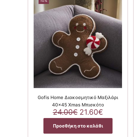
10%
Gofis Home Διακοσμητικό Μαξιλάρι
40×45 Xmas Μπισκότο
Original
Η
24.00
€
21.60
€
price
τρέχουσ
was:
τιμή
Προσθήκη στο καλάθι
24.00€.
είναι: