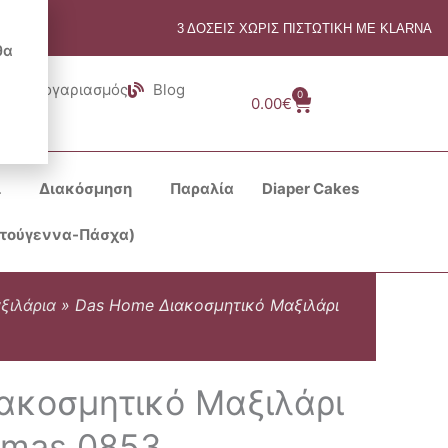
3 ΔΟΣΕΙΣ ΧΩΡΙΣ ΠΙΣΤΩΤΙΚΗ ΜΕ KLARNA
θα
Λογαριασμός
Blog
0
Cart
0.00
€
ι
Διακόσμηση
Παραλία
Diaper Cakes
στούγεννα-Πάσχα)
ξιλάρια
»
Das Home Διακοσμητικό Μαξιλάρι
ακοσμητικό Μαξιλάρι
tmas 0853