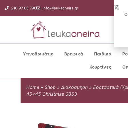
Μετάβαση
210 97 05 790
info@leukaoneira.gr
στο
Ο
περιεχόμενο
Υπνοδωμάτιο
Βρεφικά
Παιδικά
Ρο
Κουρτίνες
Οπ
Home
»
Shop
»
Διακόσμηση
»
Εορταστικά (Χρ
45×45 Christmas 0853