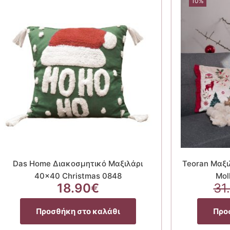
10%
Das Home Διακοσμητικό Μαξιλάρι
Teoran Μαξι
40×40 Christmas 0848
Mol
18.90
€
31
α
Προσθήκη στο καλάθι
Προ