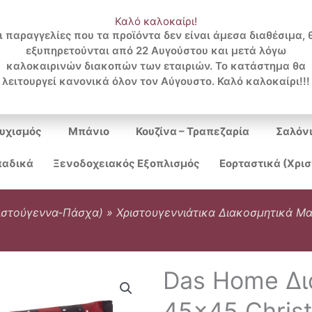
Καλό καλοκαίρι!
ι παραγγελίες που τα προϊόντα δεν είναι άμεσα διαθέσιμα, 
εξυπηρετούνται από 22 Αυγούστου και μετά λόγω
Search
καλοκαιρινών διακοπών των εταιριών. Το κατάστημα θα
λειτουργεί κανονικά όλον τον Αύγουστο. Καλό καλοκαίρι!!!
...
υχισμός
Μπάνιο
Κουζίνα – Τραπεζαρία
Σαλόν
αδικά
Ξενοδοχειακός Εξοπλισμός
Εορταστικά (Χρι
ιστούγεννα-Πάσχα)
»
Χριστουγεννιάτικα Διακοσμητικά Μα
Das Home Δι
45×45 Chris