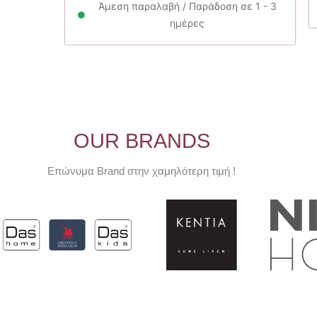
21.60€.
Άμεση παραλαβή / Παράδοση σε 1 - 3
ημέρες
OUR BRANDS
Επώνυμα Brand στην χαμηλότερη τιμή !