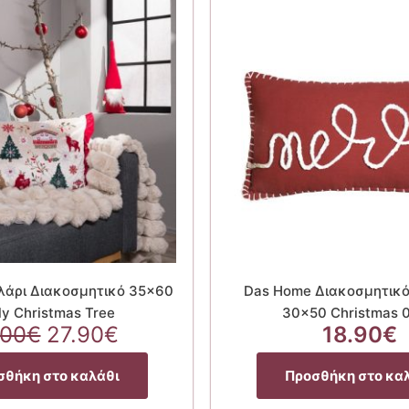
λάρι Διακοσμητικό 35×60
Das Home Διακοσμητικό
ly Christmas Tree
30×50 Christmas 
Original
Η
.00
€
27.90
€
18.90
€
price
τρέχουσα
was:
τιμή
σθήκη στο καλάθι
Προσθήκη στο κα
31.00€.
είναι: