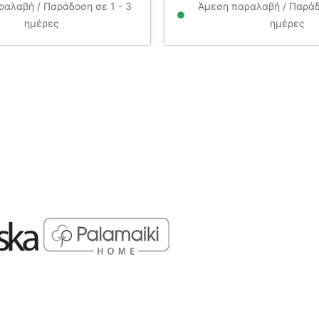
27.90€.
αλαβή / Παράδοση σε 1 - 3
Άμεση παραλαβή / Παράδο
ημέρες
ημέρες