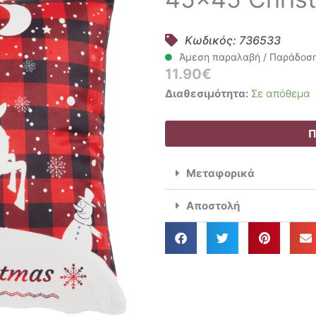
Κωδικός: 736533
Άμεση παραλαβή / Παράδοση 
11.90
€
Das
Διαθεσιμότητα:
Σε απόθεμα
Home
Διακοσμητικό
Π
Μαξιλάρι
45x45
Μεταφορικά
Christmas
0853
Αποστολή
ποσότητα