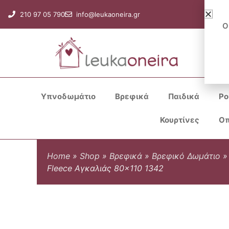
Μετάβαση
210 97 05 790
info@leukaoneira.gr
στο
Ο
περιεχόμενο
Υπνοδωμάτιο
Βρεφικά
Παιδικά
Ρο
Κουρτίνες
Οπ
Home
»
Shop
»
Βρεφικά
»
Βρεφικό Δωμάτιο
Fleece Αγκαλιάς 80×110 1342