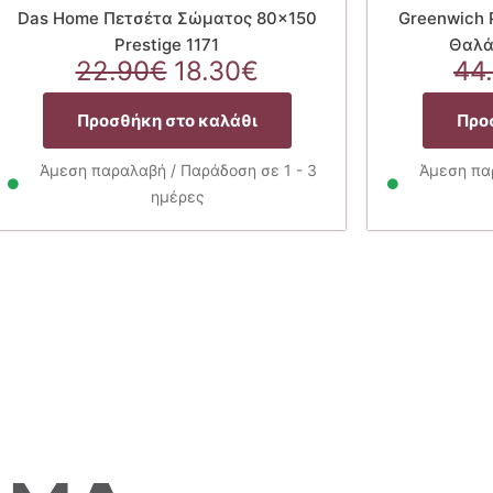
Das Home Πετσέτα Σώματος 80×150
Greenwich 
Prestige 1171
Θαλά
Original
Η
22.90
€
18.30
€
44
price
τρέχουσα
α
was:
τιμή
Προσθήκη στο καλάθι
Προ
22.90€.
είναι:
18.30€.
Άμεση παραλαβή / Παράδοση σε 1 - 3
Άμεση παρ
ημέρες