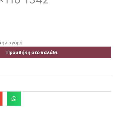
ς
ουσα
 την αγορά
Προσθήκη στο καλάθι
.