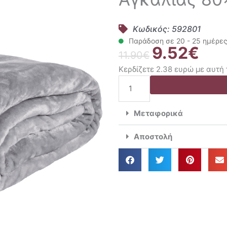
Κωδικός: 592801
Παράδοση σε 20 - 25 ημέρε
9.52
€
Original
Η
11.90
€
price
τρέχ
Κερδίζετε 2.38 ευρώ με αυτή
was:
τιμή
Das
11.90€.
είναι:
Baby
9.52€
Κουβέρτα
Μεταφορικά
Velour
Fleece
Αποστολή
Αγκαλιάς
80x110
1342
ποσότητα