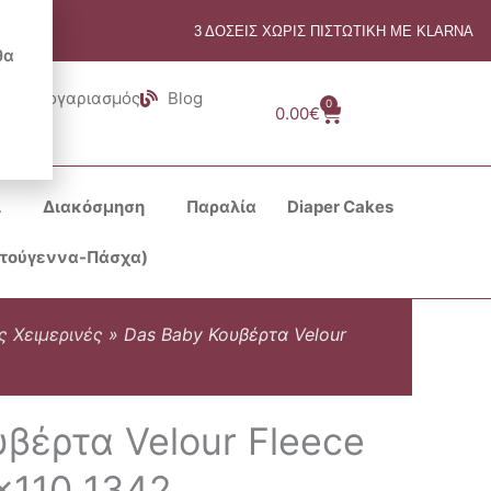
3 ΔΟΣΕΙΣ ΧΩΡΙΣ ΠΙΣΤΩΤΙΚΗ ΜΕ KLARNA
θα
Λογαριασμός
Blog
0
Cart
0.00
€
ι
Διακόσμηση
Παραλία
Diaper Cakes
στούγεννα-Πάσχα)
ς Χειμερινές
»
Das Baby Κουβέρτα Velour
βέρτα Velour Fleece
×110 1342