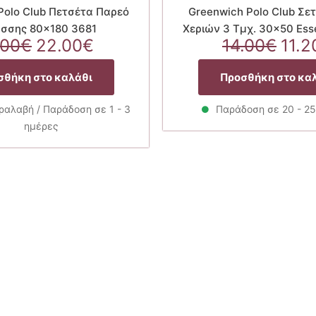
Polo Club Πετσέτα Παρεό
Greenwich Polo Club Σε
σσης 80×180 3681
Χεριών 3 Τμχ. 30×50 Ess
Original
Η
Orig
.00
€
22.00
€
14.00
€
11.2
price
τρέχουσα
pric
was:
τιμή
was
σθήκη στο καλάθι
Προσθήκη στο κα
44.00€.
είναι:
14.0
22.00€.
αλαβή / Παράδοση σε 1 - 3
Παράδοση σε 20 - 2
ημέρες