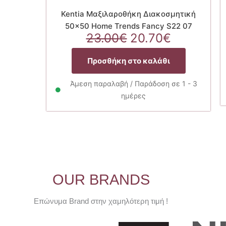
Kentia Μαξιλαροθήκη Διακοσμητική
50×50 Home Trends Fancy S22 07
Original
Η
23.00
€
20.70
€
price
τρέχουσ
was:
τιμή
Προσθήκη στο καλάθι
23.00€.
είναι:
20.70€.
Άμεση παραλαβή / Παράδοση σε 1 - 3
ημέρες
OUR BRANDS
Επώνυμα Brand στην χαμηλότερη τιμή !