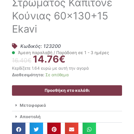
Στρώματος Καπιτονέ
Κούνιας 60×130+15
Ekavi
Κωδικός: 123200
Άμεση παραλαβή / Παράδοση σε 1 - 3 ημέρες
14.76
€
Original
Η
16.40
€
price
τρέχουσα
Κερδίζετε 1.64 ευρώ με αυτή την αγορά
was:
τιμή
Vesta
Διαθεσιμότητα:
Σε απόθεμα
16.40€.
είναι:
Home
14.76€.
Κάλυμμα
Προσθήκη στο καλάθι
Στρώματος
Καπιτονέ
Μεταφορικά
Κούνιας
60x130+15
Αποστολή
Ekavi
ποσότητα