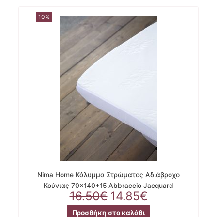
10%
Nima Home Κάλυμμα Στρώματος Αδιάβροχο
Κούνιας 70×140+15 Abbraccio Jacquard
Original
Η
16.50
€
14.85
€
price
τρέχουσα
Προσθήκη στο καλάθι
was:
τιμή