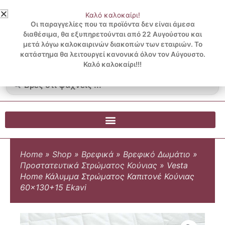
Μετάβαση
Καλό καλοκαίρι!
στο
3 ΔΟΣΕΙΣ ΧΩΡΙΣ ΠΙΣΤΩΤΙΚΗ ΜΕ KLARNA
Οι παραγγελίες που τα προϊόντα δεν είναι άμεσα
περιεχόμενο
διαθέσιμα, θα εξυπηρετούνται από 22 Αυγούστου και
μετά λόγω καλοκαιρινών διακοπών των εταιριών. Το
Λογαριασμός
0
κατάστημα θα λειτουργεί κανονικά όλον τον Αύγουστο.
Cart
0.00
€
Blog
Καλό καλοκαίρι!!!
Search
...
Home
»
Shop
»
Βρεφικά
»
Βρεφικό Δωμάτιο
»
Προστατευτικά Στρώματος Κούνιας
»
Vesta
Home Κάλυμμα Στρώματος Καπιτονέ Κούνιας
60×130+15 Ekavi