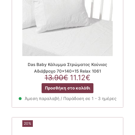
Das Baby Κάλυμμα Στρώματος Κούνιας
Αδιάβροχο 70×140+15 Relax 1061
Original
Η
13.90
€
11.12
€
price
τρέχουσα
Προσθήκη στο καλάθι
was:
τιμή
13.90€.
είναι:
Άμεση παραλαβή / Παράδοση σε 1 - 3 ημέρες
11.12€.
20%