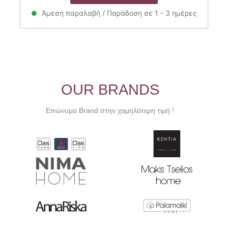
16.50€.
είναι:
Άμεση παραλαβή / Παράδοση σε 1 - 3 ημέρες
14.85€.
OUR BRANDS
Επώνυμα Brand στην χαμηλότερη τιμή !