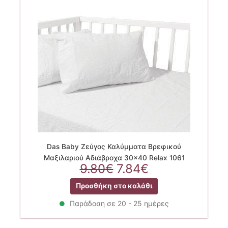
Das Baby Ζεύγος Καλύμματα Βρεφικού
Μαξιλαριού Αδιάβροχα 30×40 Relax 1061
Original
Η
9.80
€
7.84
€
price
τρέχουσα
Προσθήκη στο καλάθι
was:
τιμή
9.80€.
είναι:
Παράδοση σε 20 - 25 ημέρες
7.84€.