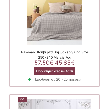
Palamaiki Κουβέρτα Βαμβακερή King Size
250×240 Marcie Fog
Original
Η
57.50
€
45.85
€
price
τρέχουσα
Προσθήκη στο καλάθι
was:
τιμή
57.50€.
είναι:
Παράδοση σε 20 - 25 ημέρες
45.85€.
20%