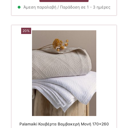
72.00€.
είναι:
Άμεση παραλαβή / Παράδοση σε 1 - 3 ημέρες
57.60€.
20%
Palamaiki Κουβέρτα Βαμβακερή Μονή 170×260