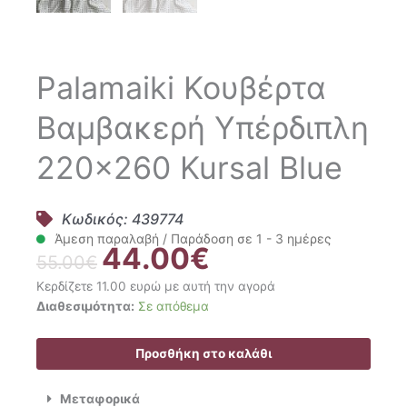
Palamaiki Κουβέρτα
Βαμβακερή Υπέρδιπλη
220×260 Kursal Blue
Κωδικός: 439774
Άμεση παραλαβή / Παράδοση σε 1 - 3 ημέρες
44.00
€
Original
Η
55.00
€
price
τρέχουσα
Κερδίζετε 11.00 ευρώ με αυτή την αγορά
was:
τιμή
Palamaiki
Διαθεσιμότητα:
Σε απόθεμα
55.00€.
είναι:
Κουβέρτα
44.00€.
Βαμβακερή
Προσθήκη στο καλάθι
Υπέρδιπλη
220x260
Μεταφορικά
Kursal