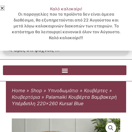
Μετάβαση
Καλό καλοκαίρι!
στο
3 ΔΟΣΕΙΣ ΧΩΡΙΣ ΠΙΣΤΩΤΙΚΗ ΜΕ KLARNA
Οι παραγγελίες που τα προϊόντα δεν είναι άμεσα
περιεχόμενο
διαθέσιμα, θα εξυπηρετούνται από 22 Αυγούστου και
μετά λόγω καλοκαιρινών διακοπών των εταιριών. Το
Λογαριασμός
0
κατάστημα θα λειτουργεί κανονικά όλον τον Αύγουστο.
Cart
0.00
€
Blog
Καλό καλοκαίρι!!!
Search
...
Home
»
Shop
»
Υπνοδωμάτιο
»
Κουβέρτες
»
Κουβερτόρια
»
Palamaiki Κουβέρτα Βαμβακερή
Υπέρδιπλη 220×260 Kursal Blue