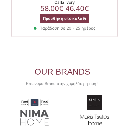
Carla Ivory
Original
Η
58.00
€
46.40
€
price
τρέχουσα
Προσθήκη στο καλάθι
was:
τιμή
58.00€.
είναι:
Παράδοση σε 20 - 25 ημέρες
46.40€.
OUR BRANDS
Επώνυμα Brand στην χαμηλότερη τιμή !