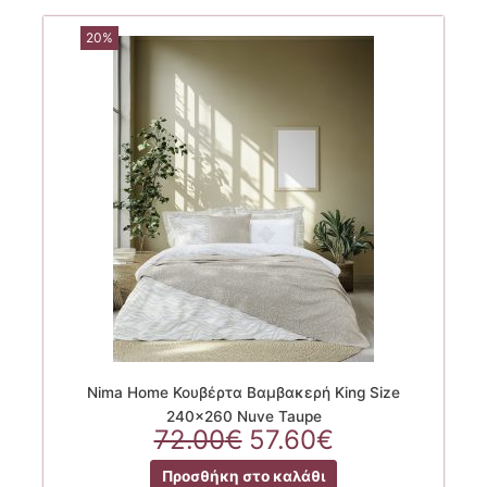
20%
Nima Home Κουβέρτα Βαμβακερή King Size
240×260 Nuve Taupe
Original
Η
72.00
€
57.60
€
price
τρέχουσα
Προσθήκη στο καλάθι
was:
τιμή