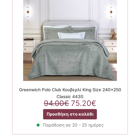
Greenwich Polo Club Κουβερλί King Size 240×250
Classic 4430
Original
Η
94.00
€
75.20
€
price
τρέχουσα
Προσθήκη στο καλάθι
was:
τιμή
94.00€.
είναι:
Παράδοση σε 20 - 25 ημέρες
75.20€.