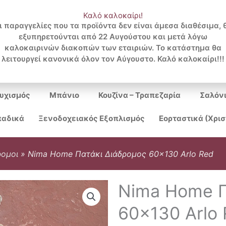
Καλό καλοκαίρι!
ι παραγγελίες που τα προϊόντα δεν είναι άμεσα διαθέσιμα, 
εξυπηρετούνται από 22 Αυγούστου και μετά λόγω
Search
καλοκαιρινών διακοπών των εταιριών. Το κατάστημα θα
λειτουργεί κανονικά όλον τον Αύγουστο. Καλό καλοκαίρι!!!
...
υχισμός
Μπάνιο
Κουζίνα – Τραπεζαρία
Σαλόν
αδικά
Ξενοδοχειακός Εξοπλισμός
Εορταστικά (Χρι
ρομοι
»
Nima Home Πατάκι Διάδρομος 60×130 Arlo Red
Nima Home Π
60×130 Arlo