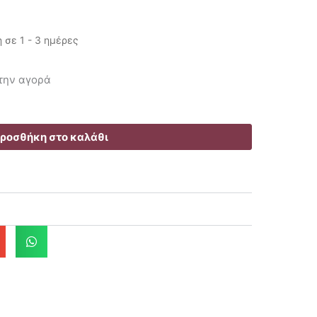
σε 1 - 3 ημέρες
έχουσα
 την αγορά
μή
αι:
.80€.
ροσθήκη στο καλάθι