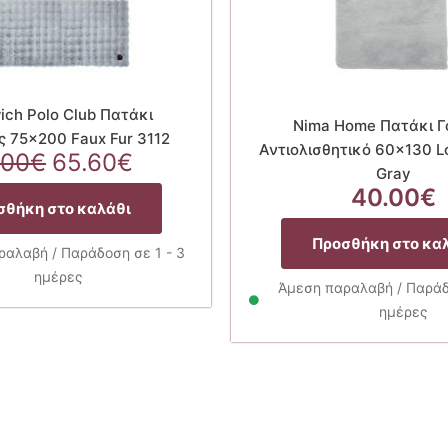
ich Polo Club Πατάκι
Nima Home Πατάκι Γ
 75×200 Faux Fur 3112
Αντιολισθητικό 60×130 L
Original
Η
.00
€
65.60
€
Gray
price
τρέχουσα
40.00
€
was:
τιμή
σθήκη στο καλάθι
82.00€.
είναι:
Προσθήκη στο κα
65.60€.
αλαβή / Παράδοση σε 1 - 3
ημέρες
Άμεση παραλαβή / Παράδο
ημέρες