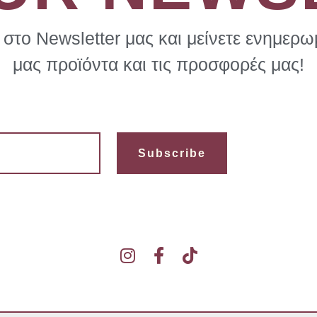
στο Newsletter μας και μείνετε ενημερωμ
μας προϊόντα και τις προσφορές μας!
Subscribe
I
F
T
n
a
i
s
c
k
t
e
t