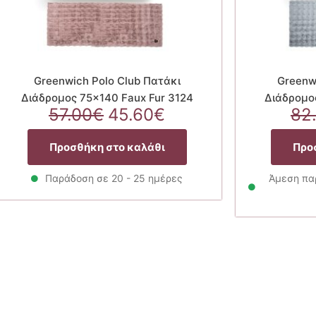
Greenwich Polo Club Πατάκι
Greenw
Διάδρομος 75×140 Faux Fur 3124
Διάδρομος
Original
Η
57.00
€
45.60
€
82
price
τρέχουσα
α
was:
τιμή
Προσθήκη στο καλάθι
Προ
57.00€.
είναι:
45.60€.
Παράδοση σε 20 - 25 ημέρες
Άμεση παρ