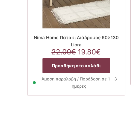
Nima Home Πατάκι Διάδρομος 60×130
Liora
Original
Η
22.00
€
19.80
€
price
τρέχουσ
was:
τιμή
Προσθήκη στο καλάθι
22.00€.
είναι:
19.80€.
Άμεση παραλαβή / Παράδοση σε 1 - 3
ημέρες