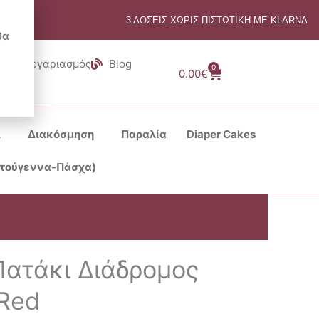
3 ΔΟΣΕΙΣ ΧΩΡΙΣ ΠΙΣΤΩΤΙΚΗ ΜΕ KLARNA
θα
Λογαριασμός
Blog
0
Cart
0.00
€
ι
Διακόσμηση
Παραλία
Diaper Cakes
στούγεννα-Πάσχα)
ατάκι Διάδρομος
 Red