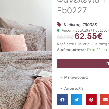
Fb0227
Κωδικός: 790328
Άμεση παραλαβή / Παράδοση 
62.55
€
Original
Η
69.50
€
price
τρ
Κερδίζετε 6.95 ευρώ με αυτή
was:
τι
Palamaiki
Διαθεσιμότητα:
Σε απόθεμα
69.50€.
είν
Σετ
62
Παπλωματοθήκη
Π
Φανελένια
Υπέρδιπλη
Μεταφορικά
240x250
Fb0227
Αποστολή
ποσότητα