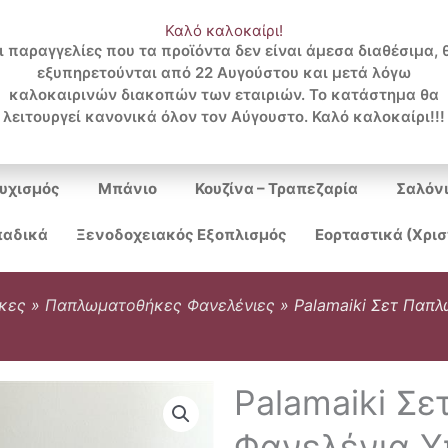
Καλό καλοκαίρι!
ι παραγγελίες που τα προϊόντα δεν είναι άμεσα διαθέσιμα, 
εξυπηρετούνται από 22 Αυγούστου και μετά λόγω
Search
καλοκαιρινών διακοπών των εταιριών. Το κατάστημα θα
λειτουργεί κανονικά όλον τον Αύγουστο. Καλό καλοκαίρι!!!
...
υχισμός
Μπάνιο
Κουζίνα – Τραπεζαρία
Σαλόν
αδικά
Ξενοδοχειακός Εξοπλισμός
Εορταστικά (Χρι
κες
»
Παπλωματοθήκες Φανελένιες
»
Palamaiki Σετ Παπ
Palamaiki Σ
Φανελένια Υ