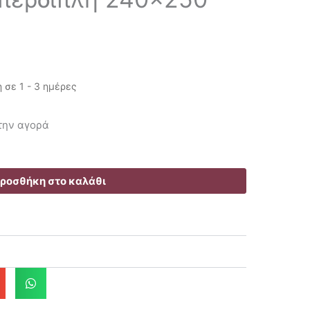
σε 1 - 3 ημέρες
έχουσα
 την αγορά
μή
αι:
.55€.
ροσθήκη στο καλάθι