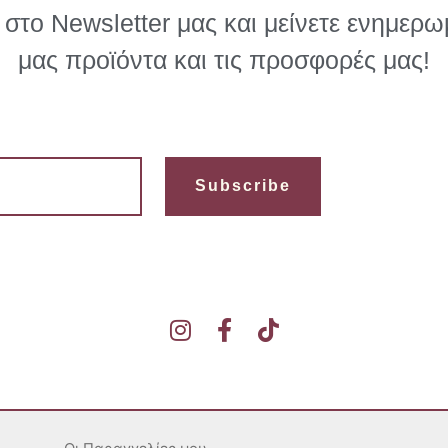
στο Newsletter μας και μείνετε ενημερωμ
μας προϊόντα και τις προσφορές μας!
Subscribe
I
F
T
n
a
i
s
c
k
t
e
t
a
b
o