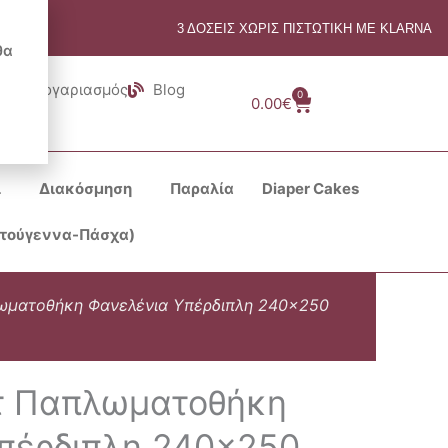
3 ΔΟΣΕΙΣ ΧΩΡΙΣ ΠΙΣΤΩΤΙΚΗ ΜΕ KLARNA
θα
Λογαριασμός
Blog
0
Cart
0.00
€
ι
Διακόσμηση
Παραλία
Diaper Cakes
στούγεννα-Πάσχα)
λωματοθήκη Φανελένια Υπέρδιπλη 240×250
ετ Παπλωματοθήκη
πέρδιπλη 240×250