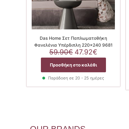
Das Home Σετ Παπλωματοθήκη
Φανελένια Υπέρδιπλη 220×240 9681
Original
Η
59.90
€
47.92
€
price
τρέχουσ
was:
τιμή
Προσθήκη στο καλάθι
59.90€.
είναι:
47.92€.
Παράδοση σε 20 - 25 ημέρες