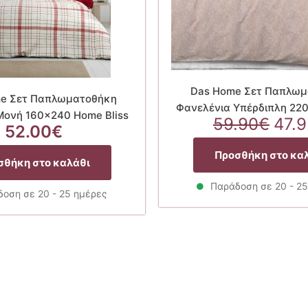
Das Home Σετ Παπλωμ
e Σετ Παπλωματοθήκη
Φανελένια Υπέρδιπλη 22
Μονή 160×240 Home Bliss
Orig
59.90
€
47.
52.00
€
pric
was
Προσθήκη στο κα
σθήκη στο καλάθι
59.
Παράδοση σε 20 - 2
οση σε 20 - 25 ημέρες