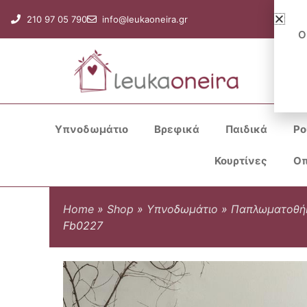
Μετάβαση
210 97 05 790
info@leukaoneira.gr
στο
Ο
περιεχόμενο
Υπνοδωμάτιο
Βρεφικά
Παιδικά
Ρο
Κουρτίνες
Οπ
Home
»
Shop
»
Υπνοδωμάτιο
»
Παπλωματοθή
Fb0227