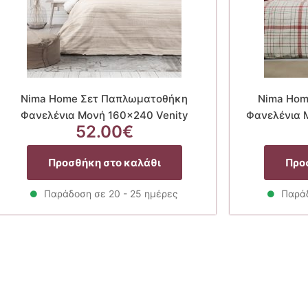
Nima Home Σετ Παπλωματοθήκη
Nima Hom
Φανελένια Μονή 160×240 Venity
Φανελένια 
52.00
€
α
Προσθήκη στο καλάθι
Προ
Παράδοση σε 20 - 25 ημέρες
Παράδ