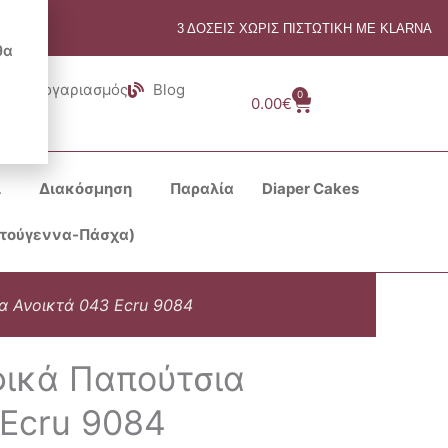
3 ΔΟΣΕΙΣ ΧΩΡΙΣ ΠΙΣΤΩΤΙΚΗ ΜΕ KLARNA
θα
Λογαριασμός
Blog
0
Cart
0.00
€
ι
Διακόσμηση
Παραλία
Diaper Cakes
στούγεννα-Πάσχα)
α Ανοικτά 043 Ecru 9084
φικά Παπούτσια
 Ecru 9084