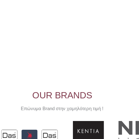
στη
σελίδα
του
προϊόντος
OUR BRANDS
Επώνυμα Brand στην χαμηλότερη τιμή !