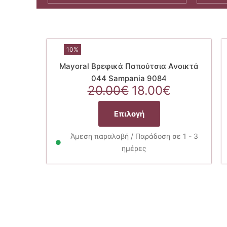
10%
Mayoral Βρεφικά Παπούτσια Ανοικτά
044 Sampania 9084
Original
Η
20.00
€
18.00
€
price
τρέχουσ
Αυτό
was:
τιμή
Επιλογή
το
20.00€.
είναι:
προϊόν
18.00€.
Άμεση παραλαβή / Παράδοση σε 1 - 3
έχει
ημέρες
πολλαπλές
παραλλαγές.
Οι
επιλογές
μπορούν
να
επιλεγούν