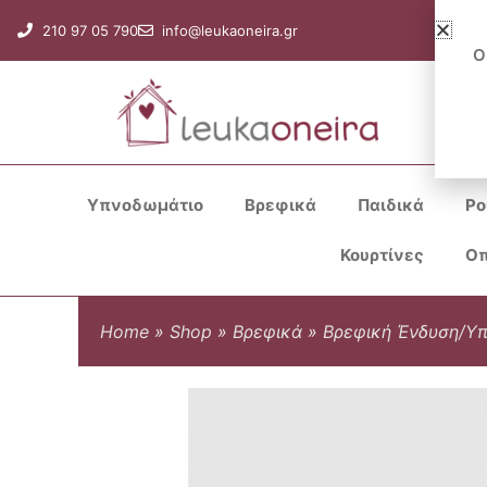
Μετάβαση
210 97 05 790
info@leukaoneira.gr
στο
Ο
περιεχόμενο
Υπνοδωμάτιο
Βρεφικά
Παιδικά
Ρο
Κουρτίνες
Οπ
Home
»
Shop
»
Βρεφικά
»
Βρεφική Ένδυση/Υ