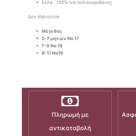
Σόλα : 100% Ινα πολυουρεθάνης
Δεν πλένονται
Μέγεθος
5-7 μηνών Νο 17
7-9 Νο 18
9-11 Νο19
Πληρωμή με
Ασφα
αντικαταβολή