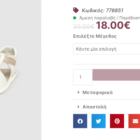
Κωδικός: 778851
Άμεση παραλαβή / Παράδοση 
18.00
€
Original
Η
20.00
€
price
τρ
Mayoral
Επιλέξτε Μέγεθος
was:
τι
Βρεφικά
20.00€.
είν
Παπούτσια
18
Ανοικτά
043
Ecru
9084
ποσότητα
Μεταφορικά
Αποστολή