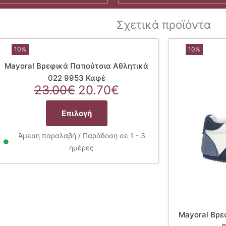
Σχετικά προϊόντα
10%
10%
Mayoral Βρεφικά Παπούτσια Αθλητικά
022 9953 Καφέ
Original
Η
23.00
€
20.70
€
α
price
τρέχουσα
Αυτό
was:
τιμή
Επιλογή
το
23.00€.
είναι:
προϊόν
20.70€.
Άμεση παραλαβή / Παράδοση σε 1 - 3
έχει
ημέρες
πολλαπλές
παραλλαγές.
Οι
επιλογές
μπορούν
να
Mayoral Βρε
επιλεγούν