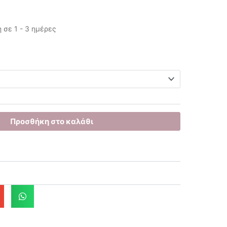
σε 1 - 3 ημέρες
έχουσα
μή
αι:
.00€.
Προσθήκη στο καλάθι