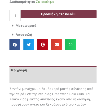
Greenwich
Διαθεσιμότητα:
Σε απόθεμα
23.00€.
είναι:
Polo
18.35€.
Club
Προσθήκη στο καλάθι
Σεντόνι
Υπέρδιπλο
Μεταφορικά
Με
Λάστιχο
Αποστολή
160x200+35
Loft
2286
Leopard
ποσότητα
Περιγραφή
Επιπλέον πληροφορίες
Σεντόνι μονόχρωμο βαμβακερό μικτής σύνθεσης από
την σειρά Loft της εταιρίας Greenwich Polo Club. Τα
λευκά είδη μεικτής σύνθεσης έχουν απαλή αίσθηση,
προσφέρουν άνετο και ξεκούραστο ύπνο και δεν