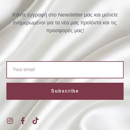
Κάντε εγγραφή στο Newsletter μας και μείνετε
ενημερωμένοι για τα νέα μας προϊόντα και τις
προσφορές μας!
Email
Subscribe
I
F
T
n
a
i