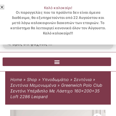
Μετάβαση
Καλό καλοκαίρι!
στο
3 ΔΟΣΕΙΣ ΧΩΡΙΣ ΠΙΣΤΩΤΙΚΗ ΜΕ KLARNA
Οι παραγγελίες που τα προϊόντα δεν είναι άμεσα
περιεχόμενο
διαθέσιμα, θα εξυπηρετούνται από 22 Αυγούστου και
μετά λόγω καλοκαιρινών διακοπών των εταιριών. Το
Λογαριασμός
0
κατάστημα θα λειτουργεί κανονικά όλον τον Αύγουστο.
Cart
0.00
€
Blog
Καλό καλοκαίρι!!!
Search
...
Home
»
Shop
»
Υπνοδωμάτιο
»
Σεντόνια
»
Σεντόνια Μεμονωμένα
»
Greenwich Polo Club
Σεντόνι Υπέρδιπλο Με Λάστιχο 160×200+35
Loft 2286 Leopard