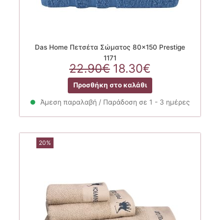
Das Home Πετσέτα Σώματος 80×150 Prestige
1171
Original
Η
22.90
€
18.30
€
price
τρέχουσα
Προσθήκη στο καλάθι
was:
τιμή
22.90€.
είναι:
Άμεση παραλαβή / Παράδοση σε 1 - 3 ημέρες
18.30€.
20%