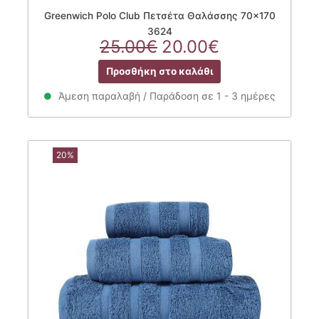
Greenwich Polo Club Πετσέτα Θαλάσσης 70×170
3624
Original
Η
25.00
€
20.00
€
price
τρέχουσα
Προσθήκη στο καλάθι
was:
τιμή
25.00€.
είναι:
Άμεση παραλαβή / Παράδοση σε 1 - 3 ημέρες
20.00€.
20%