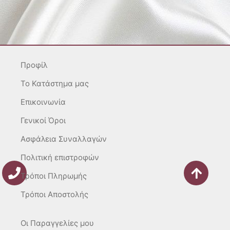
s
c
k
t
e
t
a
b
o
g
o
k
r
o
Προφίλ
a
k
m
-
To Κατάστημα μας
f
Επικοινωνία
Γενικοί Όροι
Ασφάλεια Συναλλαγών
Πολιτική επιστροφών
Τρόποι Πληρωμής
Τρόποι Αποστολής
Οι Παραγγελίες μου