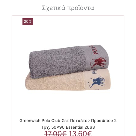
Σχετικά προϊόντα
20%
Greenwich Polo Club Σετ Πετσέτες Προσώπου 2
Τμχ. 50×90 Essential 2663
Original
Η
17.00
€
13.60
€