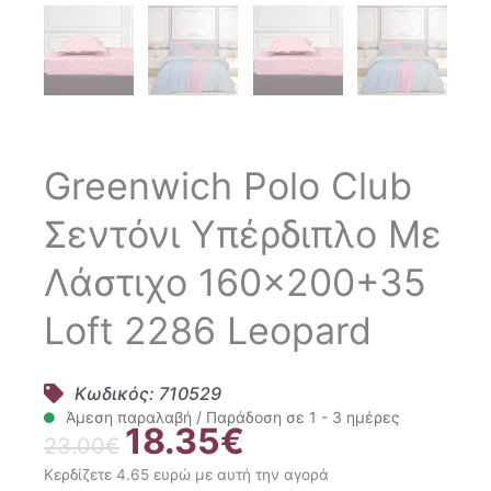
Greenwich Polo Club
Σεντόνι Υπέρδιπλο Με
Λάστιχο 160×200+35
Loft 2286 Leopard
Κωδικός: 710529
Άμεση παραλαβή / Παράδοση σε 1 - 3 ημέρες
18.35
€
Original
Η
23.00
€
price
τρέχουσα
Κερδίζετε 4.65 ευρώ με αυτή την αγορά
was:
τιμή