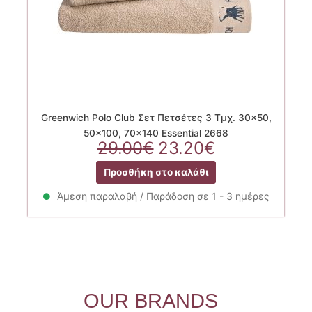
Greenwich Polo Club Σετ Πετσέτες 3 Τμχ. 30×50,
50×100, 70×140 Essential 2668
Original
Η
29.00
€
23.20
€
price
τρέχουσα
Προσθήκη στο καλάθι
was:
τιμή
29.00€.
είναι:
Άμεση παραλαβή / Παράδοση σε 1 - 3 ημέρες
23.20€.
OUR BRANDS