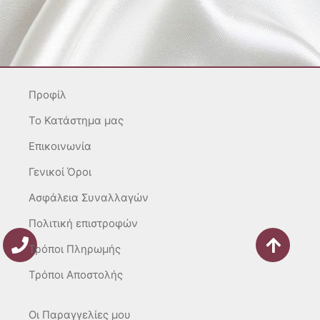
s
c
k
t
e
t
a
b
o
g
o
k
r
o
Προφίλ
a
k
m
-
To Κατάστημα μας
f
Επικοινωνία
Γενικοί Όροι
Ασφάλεια Συναλλαγών
Πολιτική επιστροφών
Τρόποι Πληρωμής
Τρόποι Αποστολής
Οι Παραγγελίες μου