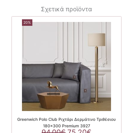
Σχετικά προϊόντα
20%
Greenwich Polo Club Ριχτάρι Δερμάτινο Τριθέσιου
180×300 Premium 3927
Original
Η
94.00
€
75.20
€