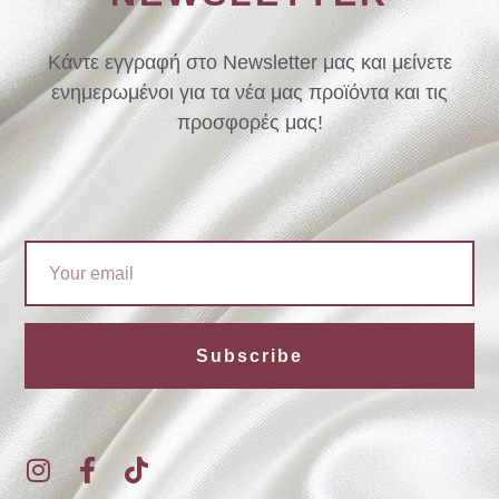
Κάντε εγγραφή στο Newsletter μας και μείνετε
ενημερωμένοι για τα νέα μας προϊόντα και τις
προσφορές μας!
Email
Subscribe
I
F
T
n
a
i