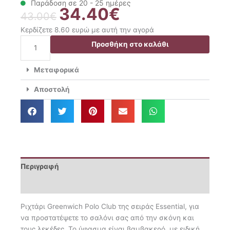
Παράδοση σε 20 - 25 ημέρες
34.40
€
Original
Η
43.00
€
price
τρέχουσα
Κερδίζετε 8.60 ευρώ με αυτή την αγορά
was:
τιμή
Greenwich
Προσθήκη στο καλάθι
43.00€.
είναι:
Polo
34.40€.
Club
Μεταφορικά
Ριxτάρι
Διθέσιου
Αποστολή
180x250
Essential
3913
ποσότητα
Περιγραφή
Επιπλέον πληροφορίες
Ριχτάρι Greenwich Polo Club της σειράς Essential, για
να προστατέψετε το σαλόνι σας από την σκόνη και
τους λεκέδες. Το ύφασμα είναι βαμβακερό, με ειδική