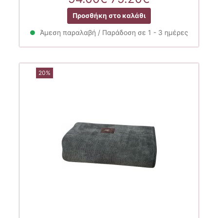
price
τρέχουσα
Προσθήκη στο καλάθι
was:
τιμή
94.00€.
είναι:
Άμεση παραλαβή / Παράδοση σε 1 - 3 ημέρες
75.20€.
20%