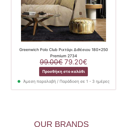
Greenwich Polo Club Ριxτάρι Διθέσιου 180×250
Premium 2734
Original
Η
99.00
€
79.20
€
price
τρέχουσα
Προσθήκη στο καλάθι
was:
τιμή
99.00€.
είναι:
Άμεση παραλαβή / Παράδοση σε 1 - 3 ημέρες
79.20€.
OUR BRANDS