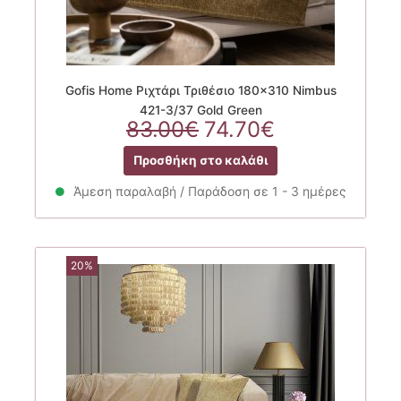
Gofis Home Ριχτάρι Τριθέσιο 180×310 Nimbus
421-3/37 Gold Green
Original
Η
83.00
€
74.70
€
price
τρέχουσα
Προσθήκη στο καλάθι
was:
τιμή
83.00€.
είναι:
Άμεση παραλαβή / Παράδοση σε 1 - 3 ημέρες
74.70€.
20%