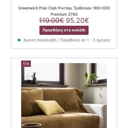
Greenwich Polo Club Ριxτάρι Τριθέσιου 180×300
Premium 2760
Original
Η
119.00
€
95.20
€
price
τρέχουσα
Προσθήκη στο καλάθι
was:
τιμή
119.00€.
είναι:
Άμεση παραλαβή / Παράδοση σε 1 - 3 ημέρες
95.20€.
10%