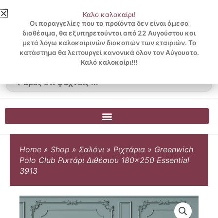
Μετάβαση
Καλό καλοκαίρι!
στο
3 ΔΟΣΕΙΣ ΧΩΡΙΣ ΠΙΣΤΩΤΙΚΗ ΜΕ KLARNA
Οι παραγγελίες που τα προϊόντα δεν είναι άμεσα
περιεχόμενο
διαθέσιμα, θα εξυπηρετούνται από 22 Αυγούστου και
μετά λόγω καλοκαιρινών διακοπών των εταιριών. Το
Λογαριασμός
0
κατάστημα θα λειτουργεί κανονικά όλον τον Αύγουστο.
Cart
0.00
€
Blog
Καλό καλοκαίρι!!!
Search
...
Home
»
Shop
»
Σαλόνι
»
Ριχτάρια
»
Greenwich
Polo Club Ριxτάρι Διθέσιου 180×250 Essential
3913