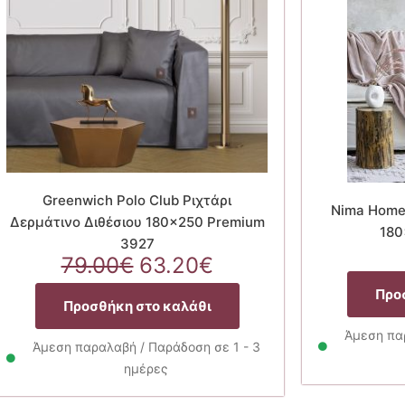
Greenwich Polo Club Ριχτάρι
Nima Home 
Δερμάτινο Διθέσιου 180×250 Premium
180
3927
α
Original
Η
79.00
€
63.20
€
price
τρέχουσα
Προ
was:
τιμή
Προσθήκη στο καλάθι
79.00€.
είναι:
Άμεση παρ
63.20€.
Άμεση παραλαβή / Παράδοση σε 1 - 3
ημέρες