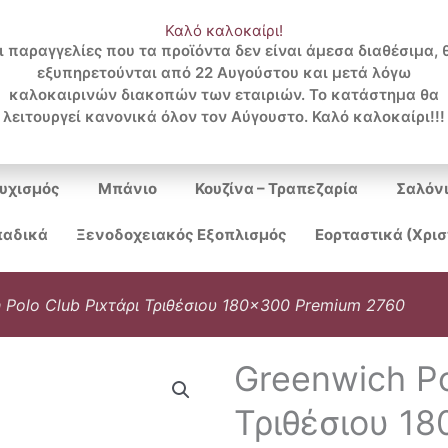
Καλό καλοκαίρι!
ι παραγγελίες που τα προϊόντα δεν είναι άμεσα διαθέσιμα, 
εξυπηρετούνται από 22 Αυγούστου και μετά λόγω
Search
καλοκαιρινών διακοπών των εταιριών. Το κατάστημα θα
λειτουργεί κανονικά όλον τον Αύγουστο. Καλό καλοκαίρι!!!
...
υχισμός
Μπάνιο
Κουζίνα – Τραπεζαρία
Σαλόν
αδικά
Ξενοδοχειακός Εξοπλισμός
Εορταστικά (Χρι
 Polo Club Ριxτάρι Τριθέσιου 180×300 Premium 2760
Greenwich Po
Τριθέσιου 1