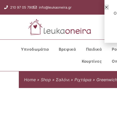
Μετάβαση
210 97 05 790
info@leukaoneira.gr
στο
Ο
περιεχόμενο
Υπνοδωμάτιο
Βρεφικά
Παιδικά
Ρο
Κουρτίνες
Οπ
Home
»
Shop
»
Σαλόνι
»
Ριχτάρια
»
Greenwich