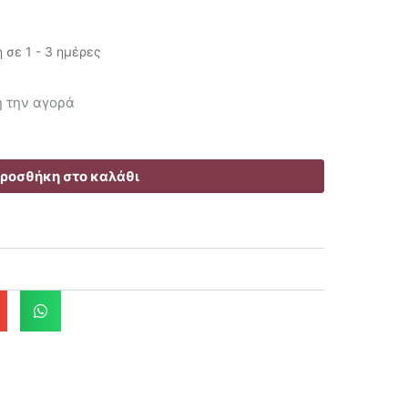
σε 1 - 3 ημέρες
ρέχουσα
ή την αγορά
μή
ναι:
5.20€.
ροσθήκη στο καλάθι