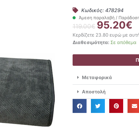
Κωδικός: 478294
Άμεση παραλαβή / Παράδοση 
95.20
€
Original
Η
119.00
€
price
τ
Κερδίζετε 23.80 ευρώ με αυτ
was:
τι
Greenwich
Διαθεσιμότητα:
Σε απόθεμα
119.00€.
εί
Polo
9
Club
Π
Ριxτάρι
Τριθέσιου
Μεταφορικά
180×300
Premium
Αποστολή
2760
ποσότητα