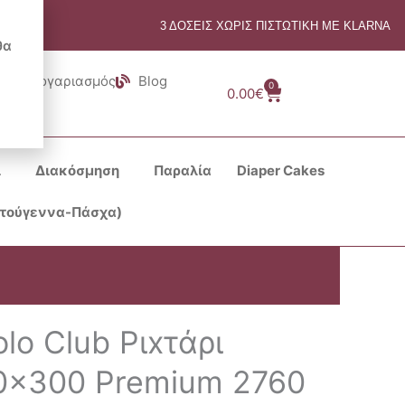
3 ΔΟΣΕΙΣ ΧΩΡΙΣ ΠΙΣΤΩΤΙΚΗ ΜΕ KLARNA
θα
Λογαριασμός
Blog
0
Cart
0.00
€
ι
Διακόσμηση
Παραλία
Diaper Cakes
στούγεννα-Πάσχα)
lo Club Ριxτάρι
80×300 Premium 2760