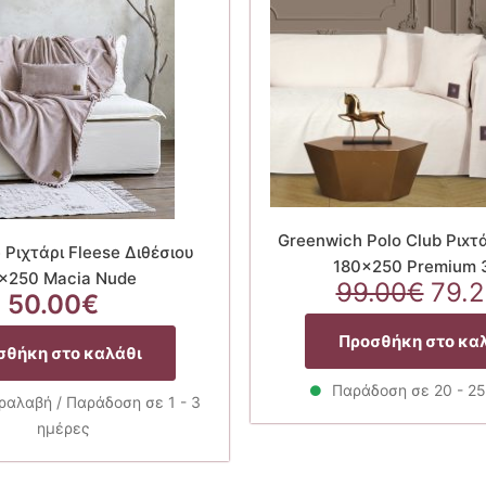
Greenwich Polo Club Ριxτά
Ριχτάρι Fleese Διθέσιου
180×250 Premium 
×250 Macia Nude
Orig
99.00
€
79.
50.00
€
pric
was
Προσθήκη στο κα
σθήκη στο καλάθι
99.
Παράδοση σε 20 - 2
αλαβή / Παράδοση σε 1 - 3
ημέρες