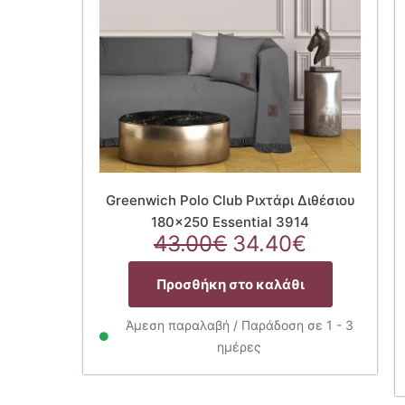
Greenwich Polo Club Ριxτάρι Διθέσιου
180×250 Essential 3914
Original
Η
43.00
€
34.40
€
price
τρέχουσ
was:
τιμή
Προσθήκη στο καλάθι
43.00€.
είναι:
34.40€.
Άμεση παραλαβή / Παράδοση σε 1 - 3
ημέρες