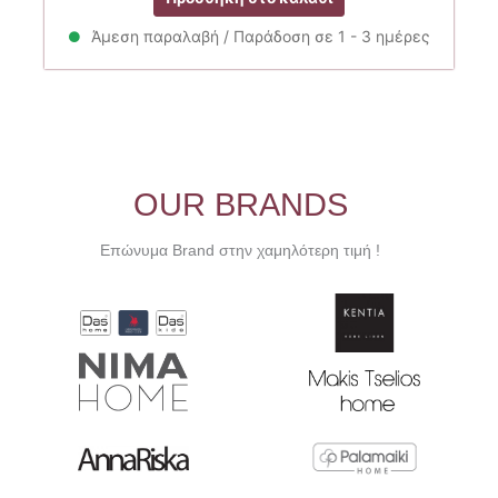
was:
τιμή
19.50€.
είναι:
Άμεση παραλαβή / Παράδοση σε 1 - 3 ημέρες
17.55€.
OUR BRANDS
Επώνυμα Brand στην χαμηλότερη τιμή !