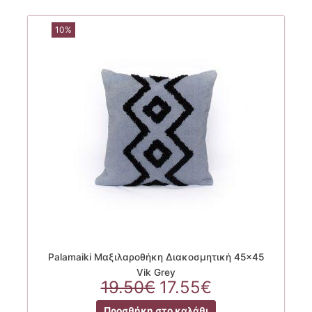
10%
Palamaiki Μαξιλαροθήκη Διακοσμητική 45×45
Vik Grey
Original
Η
19.50
€
17.55
€
price
τρέχουσα
Προσθήκη στο καλάθι