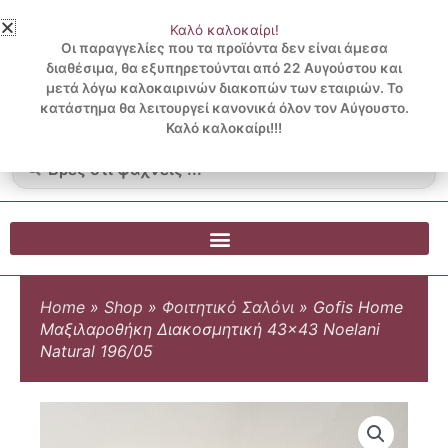
Μετάβαση
Καλό καλοκαίρι!
στο
3 ΔΟΣΕΙΣ ΧΩΡΙΣ ΠΙΣΤΩΤΙΚΗ ΜΕ KLARNA
Οι παραγγελίες που τα προϊόντα δεν είναι άμεσα
περιεχόμενο
διαθέσιμα, θα εξυπηρετούνται από 22 Αυγούστου και
μετά λόγω καλοκαιρινών διακοπών των εταιριών. Το
Λογαριασμός
0
κατάστημα θα λειτουργεί κανονικά όλον τον Αύγουστο.
Cart
0.00
€
Blog
Καλό καλοκαίρι!!!
Search
...
Home
»
Shop
»
Φοιτητικό Σαλόνι
»
Gofis Home
Μαξιλαροθήκη Διακοσμητική 43×43 Noelani
Natural 196/05