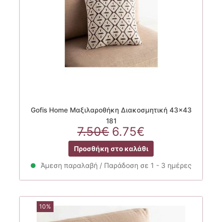
Gofis Home Μαξιλαροθήκη Διακοσμητική 43×43
181
Original
Η
7.50
€
6.75
€
price
τρέχουσα
Προσθήκη στο καλάθι
was:
τιμή
7.50€.
είναι:
Άμεση παραλαβή / Παράδοση σε 1 - 3 ημέρες
6.75€.
10%