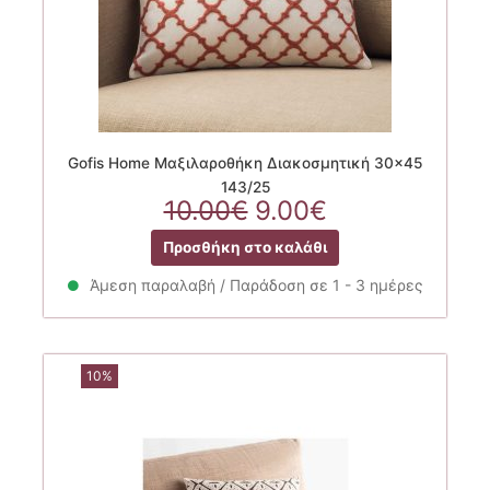
Gofis Home Μαξιλαροθήκη Διακοσμητική 30×45
143/25
Original
Η
10.00
€
9.00
€
price
τρέχουσα
Προσθήκη στο καλάθι
was:
τιμή
10.00€.
είναι:
Άμεση παραλαβή / Παράδοση σε 1 - 3 ημέρες
9.00€.
10%