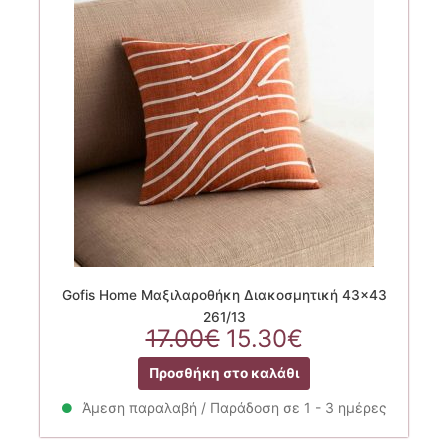
Gofis Home Μαξιλαροθήκη Διακοσμητική 43×43
261/13
Original
Η
17.00
€
15.30
€
price
τρέχουσα
Προσθήκη στο καλάθι
was:
τιμή
17.00€.
είναι:
Άμεση παραλαβή / Παράδοση σε 1 - 3 ημέρες
15.30€.