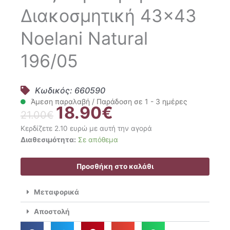
Διακοσμητική 43×43
Noelani Natural
196/05
Κωδικός: 660590
Άμεση παραλαβή / Παράδοση σε 1 - 3 ημέρες
18.90
€
Original
Η
21.00
€
price
τρέχουσα
Κερδίζετε 2.10 ευρώ με αυτή την αγορά
was:
τιμή
Gofis
Διαθεσιμότητα:
Σε απόθεμα
21.00€.
είναι:
Home
18.90€.
Μαξιλαροθήκη
Προσθήκη στο καλάθι
Διακοσμητική
43x43
Μεταφορικά
Noelani
Natural
Αποστολή
196/05
ποσότητα