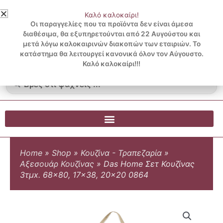
Μετάβαση
Καλό καλοκαίρι!
στο
3 ΔΟΣΕΙΣ ΧΩΡΙΣ ΠΙΣΤΩΤΙΚΗ ΜΕ KLARNA
Οι παραγγελίες που τα προϊόντα δεν είναι άμεσα
περιεχόμενο
διαθέσιμα, θα εξυπηρετούνται από 22 Αυγούστου και
μετά λόγω καλοκαιρινών διακοπών των εταιριών. Το
Λογαριασμός
0
κατάστημα θα λειτουργεί κανονικά όλον τον Αύγουστο.
Cart
0.00
€
Blog
Καλό καλοκαίρι!!!
Search
...
Home
»
Shop
»
Κουζίνα - Τραπεζαρία
»
Αξεσουάρ Κουζίνας
»
Das Home Σετ Κουζίνας
3τμx. 68×80, 17×38, 20×20 0864