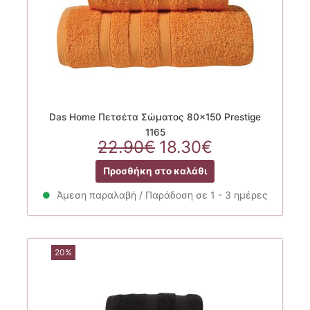
Das Home Πετσέτα Σώματος 80×150 Prestige
1165
Original
Η
22.90
€
18.30
€
price
τρέχουσα
Προσθήκη στο καλάθι
was:
τιμή
22.90€.
είναι:
Άμεση παραλαβή / Παράδοση σε 1 - 3 ημέρες
18.30€.
20%