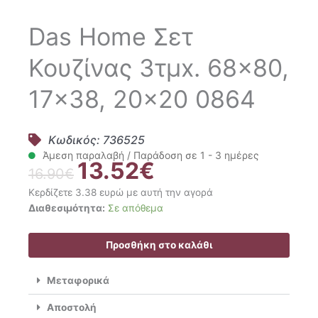
Das Home Σετ
Κουζίνας 3τμx. 68×80,
17×38, 20×20 0864
Κωδικός: 736525
Άμεση παραλαβή / Παράδοση σε 1 - 3 ημέρες
13.52
€
Original
Η
16.90
€
price
τρέχουσα
Κερδίζετε 3.38 ευρώ με αυτή την αγορά
was:
τιμή
Das
Διαθεσιμότητα:
Σε απόθεμα
16.90€.
είναι:
Home
13.52€.
Σετ
Προσθήκη στο καλάθι
Κουζίνας
3τμx.
Μεταφορικά
68x80,
17x38,
Αποστολή
20x20