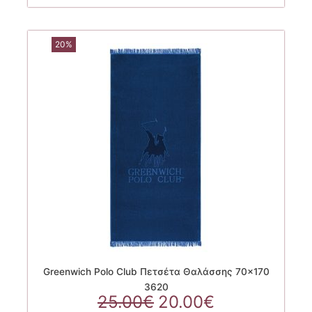
20%
Greenwich Polo Club Πετσέτα Θαλάσσης 70×170
3620
Original
Η
25.00
€
20.00
€