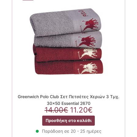
Greenwich Polo Club Σετ Πετσέτες Χεριών 3 Τμχ.
30×50 Essential 2670
Original
Η
14.00
€
11.20
€
price
τρέχουσα
Προσθήκη στο καλάθι
was:
τιμή
14.00€.
είναι:
Παράδοση σε 20 - 25 ημέρες
11.20€.