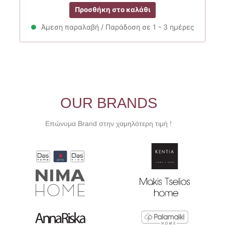
price
τρέχουσα
Προσθήκη στο καλάθι
was:
τιμή
25.00€.
είναι:
Άμεση παραλαβή / Παράδοση σε 1 - 3 ημέρες
20.00€.
OUR BRANDS
Επώνυμα Brand στην χαμηλότερη τιμή !