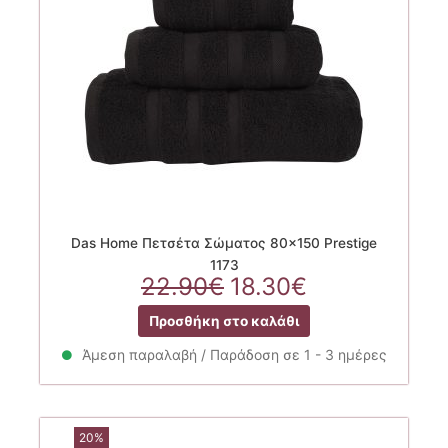
Das Home Πετσέτα Σώματος 80×150 Prestige
1173
Original
Η
22.90
€
18.30
€
price
τρέχουσα
Προσθήκη στο καλάθι
was:
τιμή
22.90€.
είναι:
Άμεση παραλαβή / Παράδοση σε 1 - 3 ημέρες
18.30€.
20%