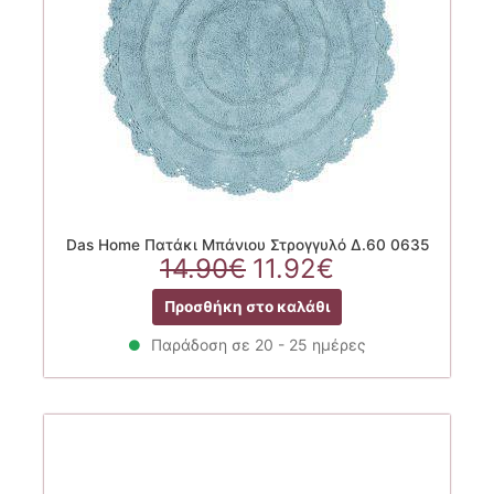
Das Home Πατάκι Μπάνιου Στρογγυλό Δ.60 0635
Original
Η
14.90
€
11.92
€
price
τρέχουσα
Προσθήκη στο καλάθι
was:
τιμή
14.90€.
είναι:
Παράδοση σε 20 - 25 ημέρες
11.92€.