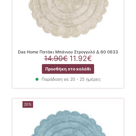
Das Home Πατάκι Μπάνιου Στρογγυλό Δ.60 0633
Original
Η
14.90
€
11.92
€
price
τρέχουσα
Προσθήκη στο καλάθι
was:
τιμή
14.90€.
είναι:
Παράδοση σε 20 - 25 ημέρες
11.92€.
20%