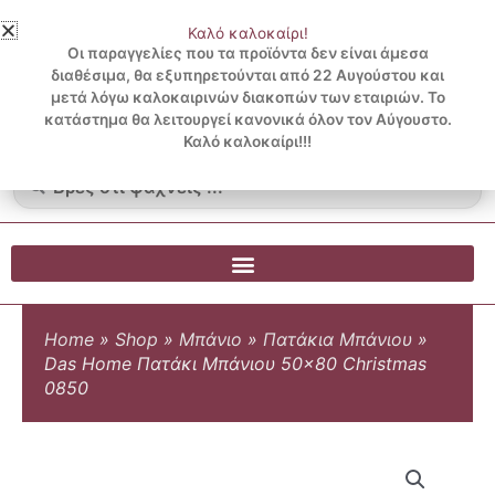
Μετάβαση
Καλό καλοκαίρι!
στο
3 ΔΟΣΕΙΣ ΧΩΡΙΣ ΠΙΣΤΩΤΙΚΗ ΜΕ KLARNA
Οι παραγγελίες που τα προϊόντα δεν είναι άμεσα
περιεχόμενο
διαθέσιμα, θα εξυπηρετούνται από 22 Αυγούστου και
μετά λόγω καλοκαιρινών διακοπών των εταιριών. Το
Λογαριασμός
0
κατάστημα θα λειτουργεί κανονικά όλον τον Αύγουστο.
Cart
0.00
€
Blog
Καλό καλοκαίρι!!!
Search
...
Home
»
Shop
»
Μπάνιο
»
Πατάκια Μπάνιου
»
Das Home Πατάκι Μπάνιου 50×80 Christmas
0850