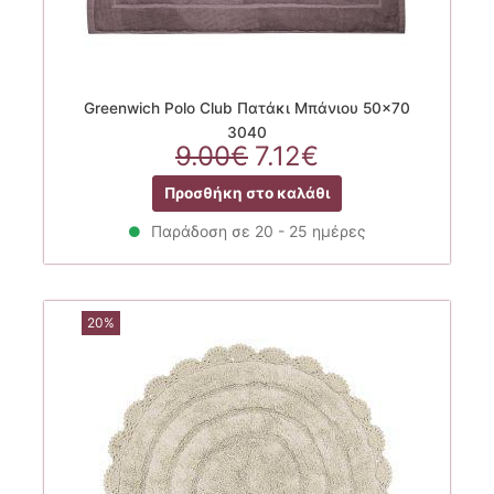
Greenwich Polo Club Πατάκι Μπάνιου 50×70
3040
Original
Η
9.00
€
7.12
€
price
τρέχουσα
Προσθήκη στο καλάθι
was:
τιμή
9.00€.
είναι:
Παράδοση σε 20 - 25 ημέρες
7.12€.
20%