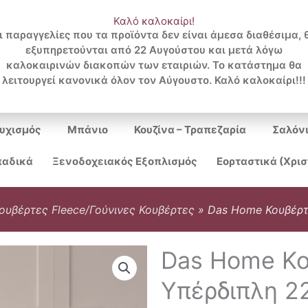
Καλό καλοκαίρι!
ι παραγγελίες που τα προϊόντα δεν είναι άμεσα διαθέσιμα, 
εξυπηρετούνται από 22 Αυγούστου και μετά λόγω
Search
καλοκαιρινών διακοπών των εταιριών. Το κατάστημα θα
λειτουργεί κανονικά όλον τον Αύγουστο. Καλό καλοκαίρι!!!
...
υχισμός
Μπάνιο
Κουζίνα – Τραπεζαρία
Σαλόν
αδικά
Ξενοδοχειακός Εξοπλισμός
Εορταστικά (Χρι
ουβέρτες Fleece/Γούνινες Κουβέρτες
»
Das Home Κουβέρτ
Das Home Κο
Υπέρδιπλη 2