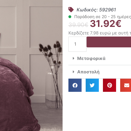
Κωδικός: 592961
Παράδοση σε 20 - 25 ημέρε
31.92
€
Original
Η
39.90
€
price
τρ
Κερδίζετε 7.98 ευρώ με αυτή
was:
τιμ
Das
39.90€.
είν
Home
31.
Κουβέρτα
Μεταφορικά
Velour
Fleese
Αποστολή
Υπέρδιπλη
220x240
1347
ποσότητα