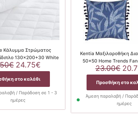
me Κάλυμμα Στρώματος
Kentia Μαξιλαροθήκη Δι
ίδιπλο 130×200+30 White
50×50 Home Trends Fan
Original
Η
.50
€
24.75
€
Orig
23.00
€
20.
price
τρέχουσα
pric
was:
τιμή
σθήκη στο καλάθι
was
Προσθήκη στο κα
27.50€.
είναι:
23.0
24.75€.
αλαβή / Παράδοση σε 1 - 3
Άμεση παραλαβή / Παράδο
ημέρες
ημέρες