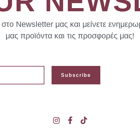
OUR NEWS
στο Newsletter μας και μείνετε ενημερωμ
μας προϊόντα και τις προσφορές μας!
Subscribe
I
F
T
n
a
i
s
c
k