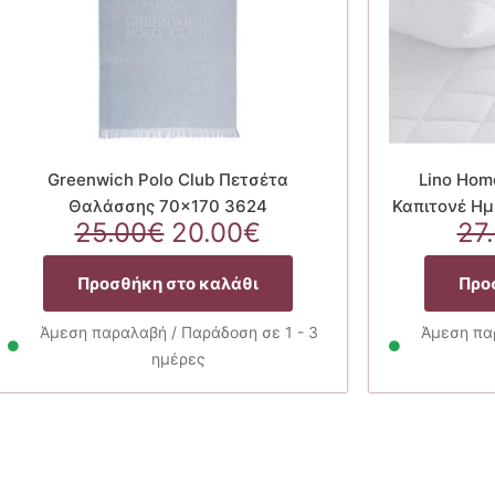
Greenwich Polo Club Πετσέτα
Lino Ho
Θαλάσσης 70×170 3624
Καπιτονέ Ημ
Original
Η
25.00
€
20.00
€
27
α
price
τρέχουσα
was:
τιμή
Προσθήκη στο καλάθι
Προ
25.00€.
είναι:
20.00€.
Άμεση παραλαβή / Παράδοση σε 1 - 3
Άμεση παρ
ημέρες