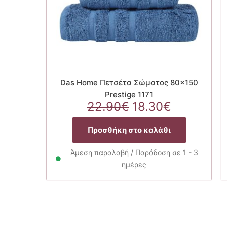
Das Home Πετσέτα Σώματος 80×150
Prestige 1171
Original
Η
22.90
€
18.30
€
price
τρέχουσ
was:
τιμή
Προσθήκη στο καλάθι
22.90€.
είναι:
18.30€.
Άμεση παραλαβή / Παράδοση σε 1 - 3
ημέρες