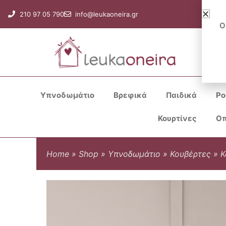
Μετάβαση
210 97 05 790
info@leukaoneira.gr
στο
Ο
περιεχόμενο
Υπνοδωμάτιο
Βρεφικά
Παιδικά
Ρο
Κουρτίνες
Οπ
Home
»
Shop
»
Υπνοδωμάτιο
»
Κουβέρτες
»
Κ