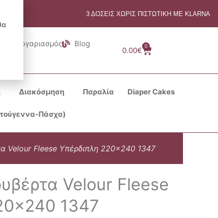
3 ΔΟΣΕΙΣ ΧΩΡΙΣ ΠΙΣΤΩΤΙΚΗ ΜΕ KLARNA
θα
Λογαριασμός
Blog
0
Cart
0.00
€
ι
Διακόσμηση
Παραλία
Diaper Cakes
στούγεννα-Πάσχα)
α Velour Fleese Υπέρδιπλη 220×240 1347
υβέρτα Velour Fleese
20×240 1347