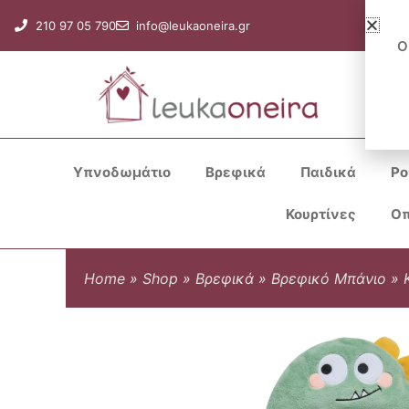
Μετάβαση
210 97 05 790
info@leukaoneira.gr
στο
Ο
περιεχόμενο
Υπνοδωμάτιο
Βρεφικά
Παιδικά
Ρο
Κουρτίνες
Οπ
Home
»
Shop
»
Βρεφικά
»
Βρεφικό Μπάνιο
»