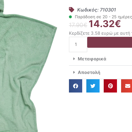
Κωδικός: 710301
Παράδοση σε 20 - 25 ημέρε
14.32
€
Original
Η
17.90
€
price
τρέ
Κερδίζετε 3.58 ευρώ με αυτή
was:
τιμ
Das
17.90€.
είνα
Baby
14.
Κάπα
Μεταφορικά
Βρεφική
70x90
Αποστολή
Bath
Line
4943
ποσότητα