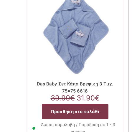
Das Baby Σετ Κάπα Βρεφική 3 Τμχ.
75×75 6616
Original
Η
39.90
€
31.90
€
price
τρέχουσ
was:
τιμή
Προσθήκη στο καλάθι
39.90€.
είναι:
31.90€.
Άμεση παραλαβή / Παράδοση σε 1 - 3
ημέρες