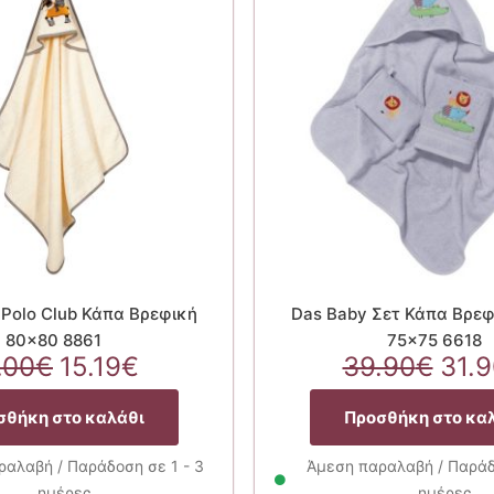
Polo Club Κάπα Βρεφική
Das Baby Σετ Κάπα Βρεφ
80×80 8861
75×75 6618
Original
Η
Orig
.00
€
15.19
€
39.90
€
31.
price
τρέχουσα
pric
was:
τιμή
was
σθήκη στο καλάθι
Προσθήκη στο κα
19.00€.
είναι:
39.
15.19€.
αλαβή / Παράδοση σε 1 - 3
Άμεση παραλαβή / Παράδο
ημέρες
ημέρες