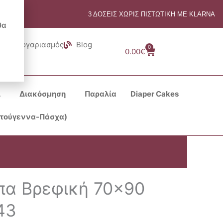
3 ΔΟΣΕΙΣ ΧΩΡΙΣ ΠΙΣΤΩΤΙΚΗ ΜΕ KLARNA
θα
Λογαριασμός
Blog
0
Cart
0.00
€
ι
Διακόσμηση
Παραλία
Diaper Cakes
στούγεννα-Πάσχα)
πα Βρεφική 70×90
43