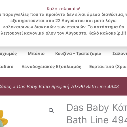
Καλό καλοκαίρι!
ι παραγγελίες που τα προϊόντα δεν είναι άμεσα διαθέσιμα, 
εξυπηρετούνται από 22 Αυγούστου και μετά λόγω
Search
καλοκαιρινών διακοπών των εταιριών. Το κατάστημα θα
λειτουργεί κανονικά όλον τον Αύγουστο. Καλό καλοκαίρι!!!
...
υχισμός
Μπάνιο
Κουζίνα – Τραπεζαρία
Σαλόν
αδικά
Ξενοδοχειακός Εξοπλισμός
Εορταστικά (Χρι
Κάπες
»
Das Baby Κάπα Βρεφική 70×90 Bath Line 4943
Das Baby Κά
Bath Line 49