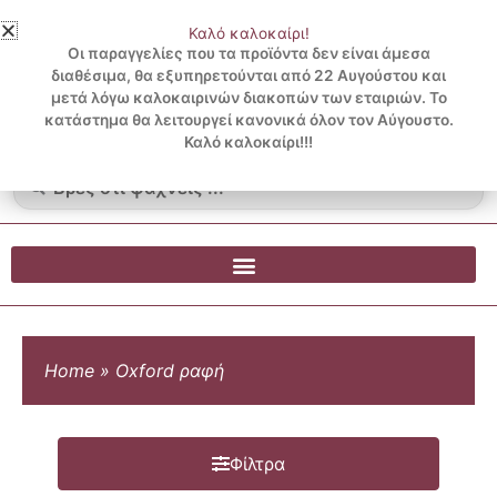
Μετάβαση
Καλό καλοκαίρι!
στο
3 ΔΟΣΕΙΣ ΧΩΡΙΣ ΠΙΣΤΩΤΙΚΗ ΜΕ KLARNA
Οι παραγγελίες που τα προϊόντα δεν είναι άμεσα
περιεχόμενο
διαθέσιμα, θα εξυπηρετούνται από 22 Αυγούστου και
μετά λόγω καλοκαιρινών διακοπών των εταιριών. Το
Λογαριασμός
0
κατάστημα θα λειτουργεί κανονικά όλον τον Αύγουστο.
Cart
0.00
€
Blog
Καλό καλοκαίρι!!!
Search
...
Home
»
Oxford ραφή
Φίλτρα