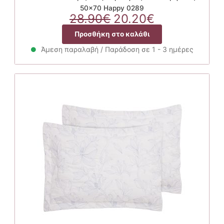
50×70 Happy 0289
Original
Η
28.90
€
20.20
€
price
τρέχουσα
Προσθήκη στο καλάθι
was:
τιμή
28.90€.
είναι:
Άμεση παραλαβή / Παράδοση σε 1 - 3 ημέρες
20.20€.