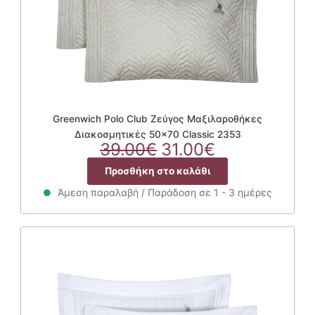
Greenwich Polo Club Ζεύγος Μαξιλαροθήκες
Διακοσμητικές 50×70 Classic 2353
Original
Η
39.00
€
31.00
€
price
τρέχουσα
Προσθήκη στο καλάθι
was:
τιμή
39.00€.
είναι:
Άμεση παραλαβή / Παράδοση σε 1 - 3 ημέρες
31.00€.