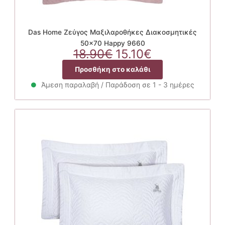
Das Home Ζεύγος Μαξιλαροθήκες Διακοσμητικές
50×70 Happy 9660
Original
Η
18.90
€
15.10
€
price
τρέχουσα
Προσθήκη στο καλάθι
was:
τιμή
18.90€.
είναι:
Άμεση παραλαβή / Παράδοση σε 1 - 3 ημέρες
15.10€.