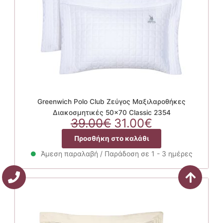
Greenwich Polo Club Ζεύγος Μαξιλαροθήκες
Διακοσμητικές 50×70 Classic 2354
Original
Η
39.00
€
31.00
€
price
τρέχουσα
Προσθήκη στο καλάθι
was:
τιμή
39.00€.
είναι:
Άμεση παραλαβή / Παράδοση σε 1 - 3 ημέρες
31.00€.