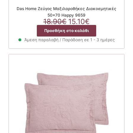
Das Home Ζεύγος Μαξιλαροθήκες Διακοσμητικές
50×70 Happy 9659
Original
Η
18.90
€
15.10
€
price
τρέχουσα
Προσθήκη στο καλάθι
was:
τιμή
18.90€.
είναι:
Άμεση παραλαβή / Παράδοση σε 1 - 3 ημέρες
15.10€.