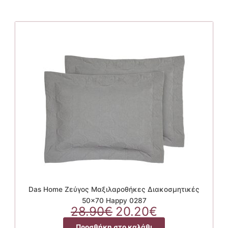
Das Home Ζεύγος Μαξιλαροθήκες Διακοσμητικές
50×70 Happy 0287
Original
Η
28.90
€
20.20
€
price
τρέχουσα
Προσθήκη στο καλάθι