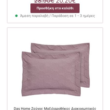
Original
Η
28.90
€
20.20
€
price
τρέχουσα
Προσθήκη στο καλάθι
was:
τιμή
28.90€.
είναι:
Άμεση παραλαβή / Παράδοση σε 1 - 3 ημέρες
20.20€.
Das Home Ζεύγος Μαξιλαροθήκες Διακοσμητικές