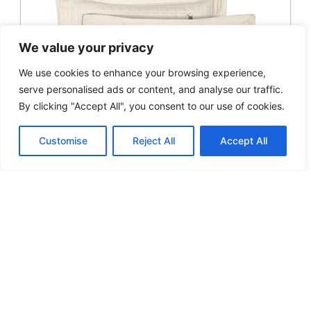
We value your privacy
We use cookies to enhance your browsing experience,
serve personalised ads or content, and analyse our traffic.
By clicking "Accept All", you consent to our use of cookies.
Customise
Reject All
Accept All
Greenwich Polo Club Ζεύγος Μαξιλαροθήκες
Διακοσμητικές 50×70 Classic 2355
Original
Η
39.00
€
31.00
€
price
τρέχουσα
Προσθήκη στο καλάθι
was:
τιμή
39.00€.
είναι:
Άμεση παραλαβή / Παράδοση σε 1 - 3 ημέρες
31.00€.