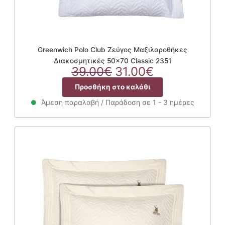
Greenwich Polo Club Ζεύγος Μαξιλαροθήκες
Διακοσμητικές 50×70 Classic 2351
Original
Η
39.00
€
31.00
€
price
τρέχουσα
Προσθήκη στο καλάθι
was:
τιμή
39.00€.
είναι:
Άμεση παραλαβή / Παράδοση σε 1 - 3 ημέρες
31.00€.