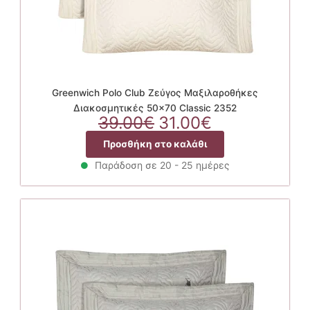
Greenwich Polo Club Ζεύγος Μαξιλαροθήκες
Διακοσμητικές 50×70 Classic 2352
Original
Η
39.00
€
31.00
€
price
τρέχουσα
Προσθήκη στο καλάθι
was:
τιμή
39.00€.
είναι:
Παράδοση σε 20 - 25 ημέρες
31.00€.