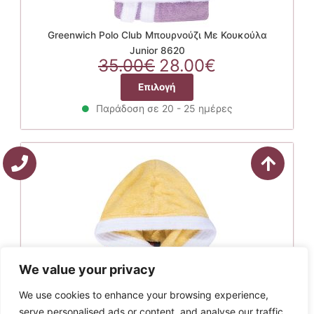
Greenwich Polo Club Μπουρνούζι Με Κουκούλα
Junior 8620
Original
Η
35.00
€
28.00
€
price
τρέχουσα
Αυτό
Επιλογή
was:
τιμή
το
35.00€.
είναι:
Παράδοση σε 20 - 25 ημέρες
προϊόν
28.00€.
έχει
πολλαπλές
παραλλαγές.
Οι
επιλογές
μπορούν
να
επιλεγούν
στη
σελίδα
We value your privacy
του
We use cookies to enhance your browsing experience,
προϊόντος
serve personalised ads or content, and analyse our traffic.