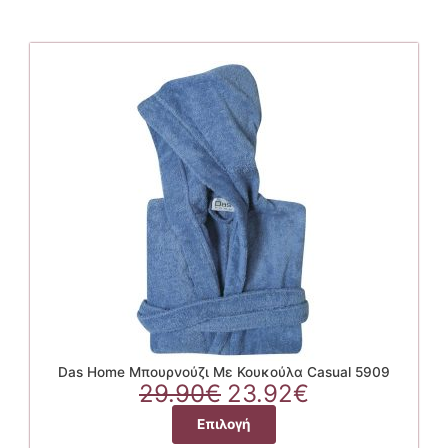
Das Home Μπουρνούζι Με Κουκούλα Casual 5909
Original
Η
29.90
€
23.92
€
price
τρέχουσα
Αυτό
Επιλογή
was:
τιμή
το