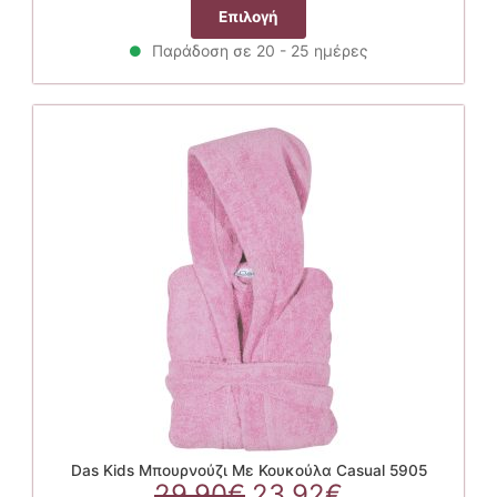
price
τρέχουσα
Αυτό
Επιλογή
was:
τιμή
το
29.90€.
είναι:
Παράδοση σε 20 - 25 ημέρες
προϊόν
23.92€.
έχει
πολλαπλές
παραλλαγές.
Οι
επιλογές
μπορούν
να
επιλεγούν
στη
σελίδα
του
προϊόντος
Das Kids Μπουρνούζι Με Κουκούλα Casual 5905
Original
Η
29.90
€
23.92
€