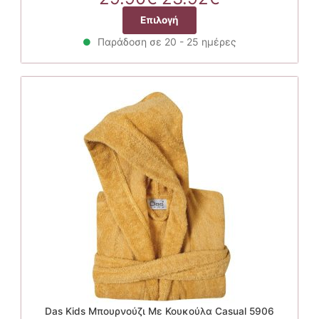
price
τρέχουσα
Αυτό
Επιλογή
was:
τιμή
το
29.90€.
είναι:
Παράδοση σε 20 - 25 ημέρες
προϊόν
23.92€.
έχει
πολλαπλές
παραλλαγές.
Οι
επιλογές
μπορούν
να
επιλεγούν
στη
σελίδα
του
προϊόντος
Das Kids Μπουρνούζι Με Κουκούλα Casual 5906