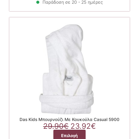
29.90€.
είναι:
Παράδοση σε 20 - 25 ημέρες
προϊόν
23.92€.
έχει
πολλαπλές
παραλλαγές.
Οι
επιλογές
μπορούν
να
επιλεγούν
στη
σελίδα
του
προϊόντος
Das Kids Μπουρνούζι Με Κουκούλα Casual 5900
Original
Η
29.90
€
23.92
€
price
τρέχουσα
Αυτό
Επιλογή