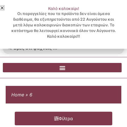
Μετάβαση
Καλό καλοκαίρι!
στο
3 ΔΟΣΕΙΣ ΧΩΡΙΣ ΠΙΣΤΩΤΙΚΗ ΜΕ KLARNA
Οι παραγγελίες που τα προϊόντα δεν είναι άμεσα
περιεχόμενο
διαθέσιμα, θα εξυπηρετούνται από 22 Αυγούστου και
μετά λόγω καλοκαιρινών διακοπών των εταιριών. Το
Λογαριασμός
0
κατάστημα θα λειτουργεί κανονικά όλον τον Αύγουστο.
Cart
0.00
€
Blog
Καλό καλοκαίρι!!!
Search
...
Home
»
6
Φίλτρα