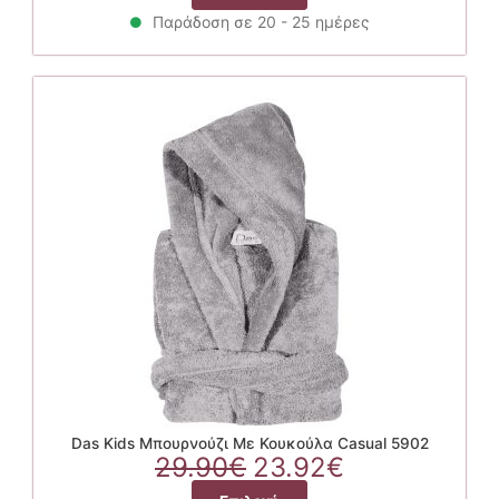
was:
τιμή
το
29.90€.
είναι:
Παράδοση σε 20 - 25 ημέρες
προϊόν
23.92€.
έχει
πολλαπλές
παραλλαγές.
Οι
επιλογές
μπορούν
να
επιλεγούν
στη
σελίδα
του
προϊόντος
Das Kids Μπουρνούζι Με Κουκούλα Casual 5902
Original
Η
29.90
€
23.92
€
price
τρέχουσα
Αυτό