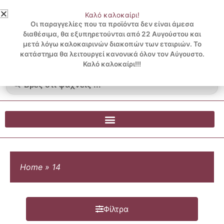
Μετάβαση
Καλό καλοκαίρι!
στο
3 ΔΟΣΕΙΣ ΧΩΡΙΣ ΠΙΣΤΩΤΙΚΗ ΜΕ KLARNA
Οι παραγγελίες που τα προϊόντα δεν είναι άμεσα
περιεχόμενο
διαθέσιμα, θα εξυπηρετούνται από 22 Αυγούστου και
μετά λόγω καλοκαιρινών διακοπών των εταιριών. Το
Λογαριασμός
0
κατάστημα θα λειτουργεί κανονικά όλον τον Αύγουστο.
Cart
0.00
€
Blog
Καλό καλοκαίρι!!!
Search
...
Home
»
14
Φίλτρα