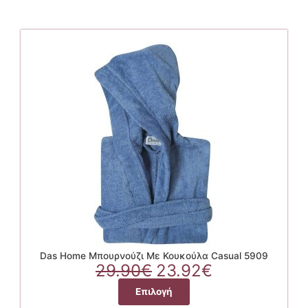
Das Home Μπουρνούζι Με Κουκούλα Casual 5909
Original
Η
29.90
€
23.92
€
price
τρέχουσα
Αυτό
Επιλογή
was:
τιμή
το