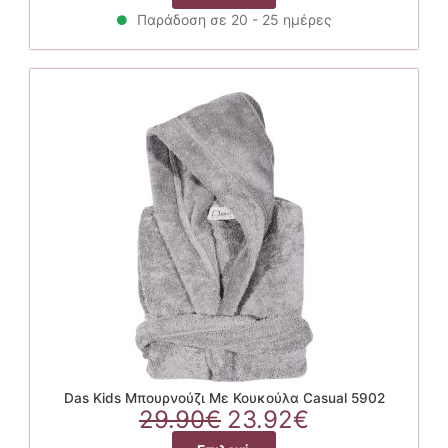
was:
τιμή
το
29.90€.
είναι:
Παράδοση σε 20 - 25 ημέρες
προϊόν
23.92€.
έχει
πολλαπλές
παραλλαγές.
Οι
επιλογές
μπορούν
να
επιλεγούν
στη
σελίδα
του
προϊόντος
Das Kids Μπουρνούζι Με Κουκούλα Casual 5902
Original
Η
29.90
€
23.92
€
price
τρέχουσα
Αυτό