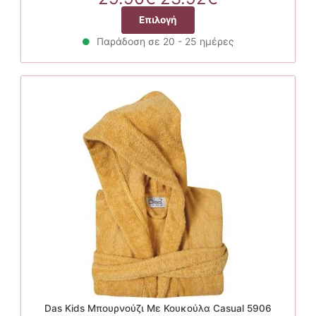
price
τρέχουσα
Αυτό
Επιλογή
was:
τιμή
το
29.90€.
είναι:
Παράδοση σε 20 - 25 ημέρες
προϊόν
23.92€.
έχει
πολλαπλές
παραλλαγές.
Οι
επιλογές
μπορούν
να
επιλεγούν
στη
σελίδα
του
προϊόντος
Das Kids Μπουρνούζι Με Κουκούλα Casual 5906