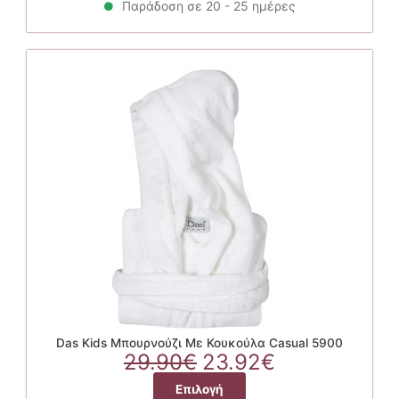
29.90€.
είναι:
Παράδοση σε 20 - 25 ημέρες
προϊόν
23.92€.
έχει
πολλαπλές
παραλλαγές.
Οι
επιλογές
μπορούν
να
επιλεγούν
στη
σελίδα
του
προϊόντος
Das Kids Μπουρνούζι Με Κουκούλα Casual 5900
Original
Η
29.90
€
23.92
€
price
τρέχουσα
Αυτό
Επιλογή