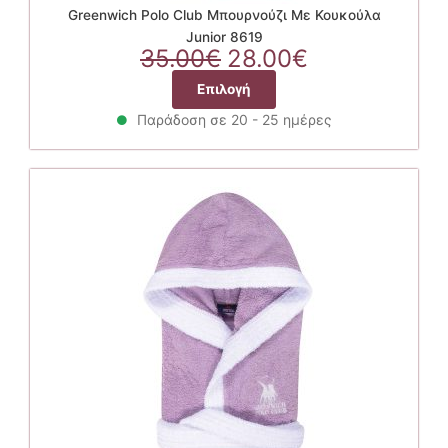
Greenwich Polo Club Μπουρνούζι Με Κουκούλα
Junior 8619
Original
Η
35.00
€
28.00
€
price
τρέχουσα
Αυτό
Επιλογή
was:
τιμή
το
35.00€.
είναι:
Παράδοση σε 20 - 25 ημέρες
προϊόν
28.00€.
έχει
πολλαπλές
παραλλαγές.
Οι
επιλογές
μπορούν
να
επιλεγούν
στη
σελίδα
του
προϊόντος