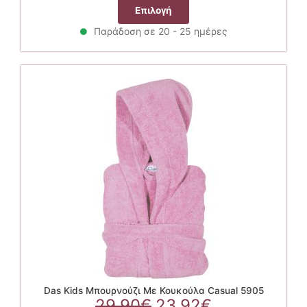
price
τρέχουσα
Αυτό
Επιλογή
was:
τιμή
το
29.90€.
είναι:
Παράδοση σε 20 - 25 ημέρες
προϊόν
23.92€.
έχει
πολλαπλές
παραλλαγές.
Οι
επιλογές
μπορούν
να
επιλεγούν
στη
σελίδα
του
προϊόντος
Das Kids Μπουρνούζι Με Κουκούλα Casual 5905
Original
Η
29.90
€
23.92
€