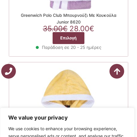
Greenwich Polo Club Μπουρνούζι Με Κουκούλα
Junior 8620
Original
Η
35.00
€
28.00
€
price
τρέχουσα
Αυτό
Επιλογή
was:
τιμή
το
35.00€.
είναι:
Παράδοση σε 20 - 25 ημέρες
προϊόν
28.00€.
έχει
πολλαπλές
παραλλαγές.
Οι
επιλογές
μπορούν
να
επιλεγούν
στη
σελίδα
We value your privacy
του
We use cookies to enhance your browsing experience,
προϊόντος
serve personalised ads or content, and analyse our traffic.