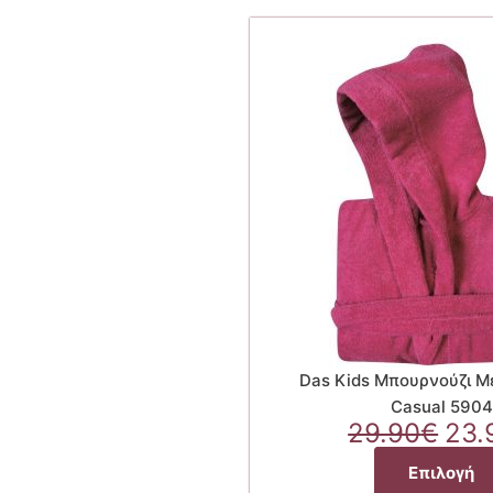
Das Kids Μπουρνούζι Μ
Casual 5904
Ori
29.90
€
23.
pri
Επιλογή
was