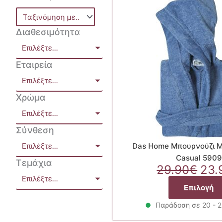
Διαθεσιμότητα
Επιλέξτε...
Εταιρεία
Επιλέξτε...
Χρώμα
Επιλέξτε...
Σύνθεση
Επιλέξτε...
Das Home Μπουρνούζι 
Casual 5909
Τεμάχια
Ori
29.90
€
23.
Επιλέξτε...
pri
Επιλογή
was
29.
Παράδοση σε 20 - 