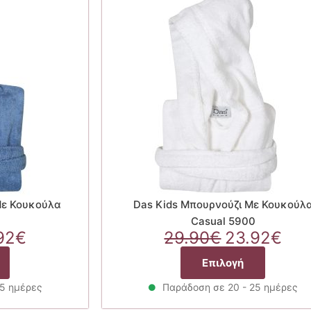
Με Κουκούλα
Das Kids Μπουρνούζι Με Κουκούλ
Casual 5900
ginal
Η
Original
Η
92
€
29.90
€
23.92
€
ce
τρέχουσα
price
τρ
Αυτό
Αυτό
Επιλογή
:
τιμή
was:
τιμ
το
το
90€.
είναι:
29.90€.
είν
προϊόν
προϊόν
25 ημέρες
Παράδοση σε 20 - 25 ημέρες
23.92€.
23.
έχει
έχει