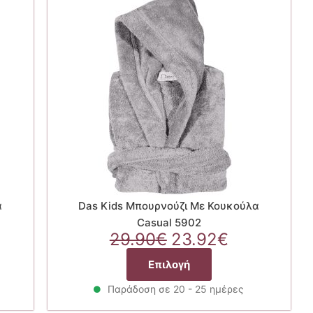
α
Das Kids Μπουρνούζι Με Κουκούλα
Casual 5902
Original
Η
29.90
€
23.92
€
έχουσα
price
τρέχουσα
Αυτό
Επιλογή
ή
was:
τιμή
το
αι:
29.90€.
είναι:
προϊόν
Παράδοση σε 20 - 25 ημέρες
92€.
23.92€.
έχει