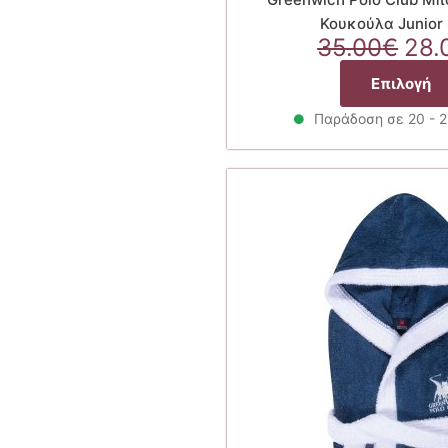
Κουκούλα Junior
Ori
35.00
€
28.
pri
Επιλογή
was
35.
Παράδοση σε 20 - 