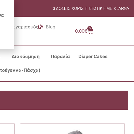
3 ΔΟΣΕΙΣ ΧΩΡΙΣ ΠΙΣΤΩΤΙΚΗ ΜΕ KLARNA
θα
Λογαριασμός
Blog
0
Cart
0.00
€
ι
Διακόσμηση
Παραλία
Diaper Cakes
στούγεννα-Πάσχα)