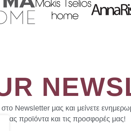
προϊόντος
OUR NEWS
στο Newsletter μας και μείνετε ενημερωμ
μας προϊόντα και τις προσφορές μας!