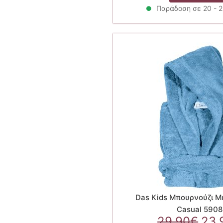
29.
Παράδοση σε 20 - 
Das Kids Μπουρνούζι Μ
Casual 5908
Ori
29.90
€
23.