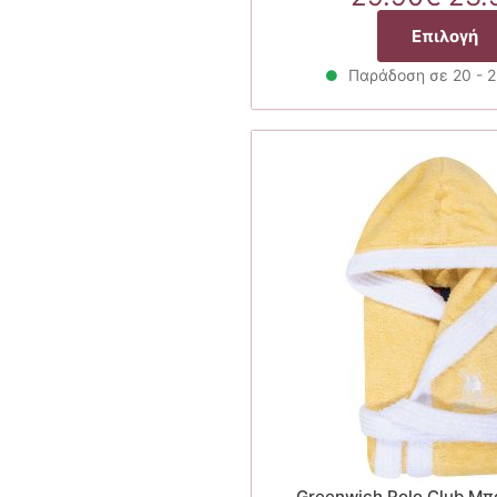
pri
Επιλογή
was
29.
Παράδοση σε 20 - 
Greenwich Polo Club Μπ