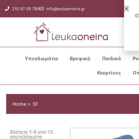
Μετάβαση
210 97 05 790
info@leukaoneira.gr
στο
Ο
περιεχόμενο
Υπνοδωμάτιο
Βρεφικά
Παιδικά
Ρο
Κουρτίνες
Οπ
Home
»
10
Βλέπετε 1–6 από 13
αποτελέσματα