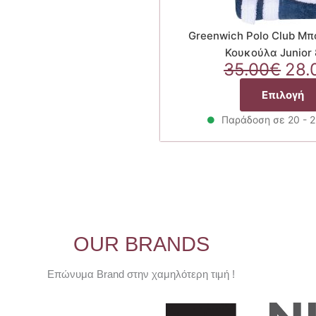
Greenwich Polo Club Μπ
Κουκούλα Junior
Ori
35.00
€
28.
pri
Επιλογή
was
35.
Παράδοση σε 20 - 
OUR BRANDS
Επώνυμα Brand στην χαμηλότερη τιμή !