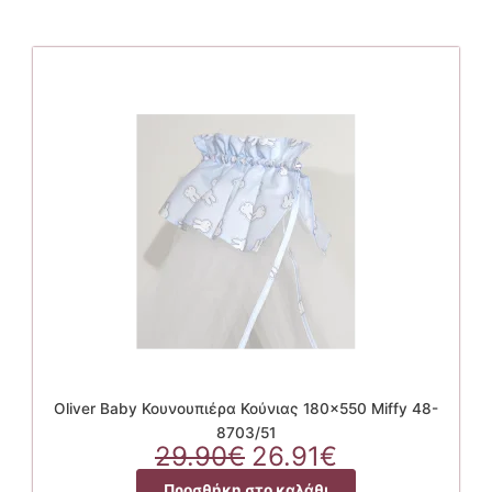
Oliver Baby Κουνουπιέρα Κούνιας 180×550 Miffy 48-
8703/51
Original
Η
29.90
€
26.91
€
price
τρέχουσα
Προσθήκη στο καλάθι