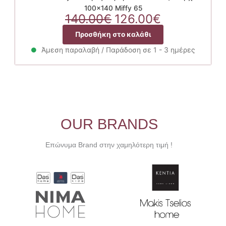
100×140 Miffy 65
Original
Η
140.00
€
126.00
€
price
τρέχουσα
Προσθήκη στο καλάθι
was:
τιμή
140.00€.
είναι:
Άμεση παραλαβή / Παράδοση σε 1 - 3 ημέρες
126.00€.
OUR BRANDS
Επώνυμα Brand στην χαμηλότερη τιμή !