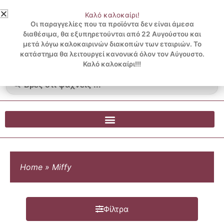
Μετάβαση
Καλό καλοκαίρι!
στο
3 ΔΟΣΕΙΣ ΧΩΡΙΣ ΠΙΣΤΩΤΙΚΗ ΜΕ KLARNA
Οι παραγγελίες που τα προϊόντα δεν είναι άμεσα
περιεχόμενο
διαθέσιμα, θα εξυπηρετούνται από 22 Αυγούστου και
μετά λόγω καλοκαιρινών διακοπών των εταιριών. Το
Λογαριασμός
0
κατάστημα θα λειτουργεί κανονικά όλον τον Αύγουστο.
Cart
0.00
€
Blog
Καλό καλοκαίρι!!!
Search
...
Home
»
Miffy
Φίλτρα