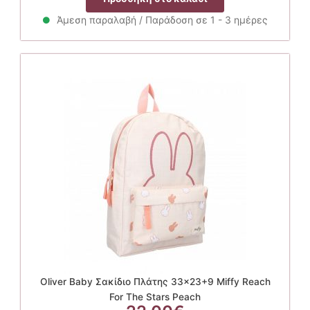
was:
τιμή
29.90€.
είναι:
Άμεση παραλαβή / Παράδοση σε 1 - 3 ημέρες
26.91€.
Oliver Baby Σακίδιο Πλάτης 33×23+9 Miffy Reach
For The Stars Peach