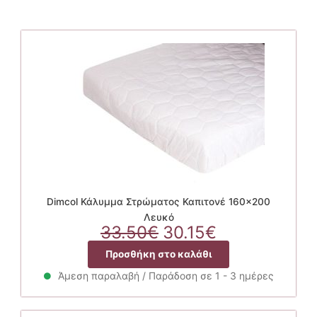
Dimcol Κάλυμμα Στρώματος Καπιτονέ 160×200
Λευκό
Original
Η
33.50
€
30.15
€
price
τρέχουσα
Προσθήκη στο καλάθι
was:
τιμή
33.50€.
είναι:
Άμεση παραλαβή / Παράδοση σε 1 - 3 ημέρες
30.15€.