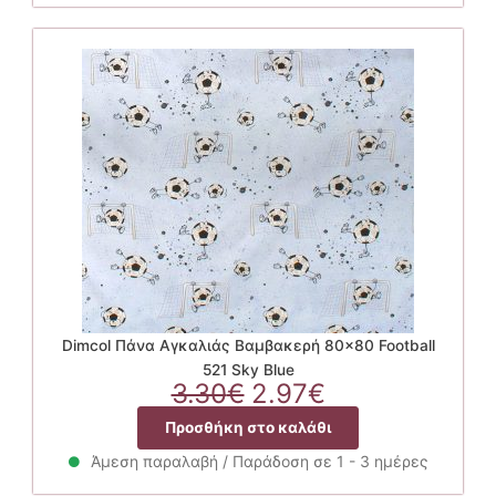
2.97€.
Dimcol Πάνα Αγκαλιάς Βαμβακερή 80×80 Football
521 Sky Blue
Original
Η
3.30
€
2.97
€
price
τρέχουσα
Προσθήκη στο καλάθι
was:
τιμή
3.30€.
είναι:
Άμεση παραλαβή / Παράδοση σε 1 - 3 ημέρες
2.97€.