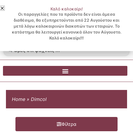
Μετάβαση
Καλό καλοκαίρι!
στο
3 ΔΟΣΕΙΣ ΧΩΡΙΣ ΠΙΣΤΩΤΙΚΗ ΜΕ KLARNA
Οι παραγγελίες που τα προϊόντα δεν είναι άμεσα
περιεχόμενο
διαθέσιμα, θα εξυπηρετούνται από 22 Αυγούστου και
μετά λόγω καλοκαιρινών διακοπών των εταιριών. Το
Λογαριασμός
0
κατάστημα θα λειτουργεί κανονικά όλον τον Αύγουστο.
Cart
0.00
€
Blog
Καλό καλοκαίρι!!!
Search
...
Home
»
Dimcol
Φίλτρα