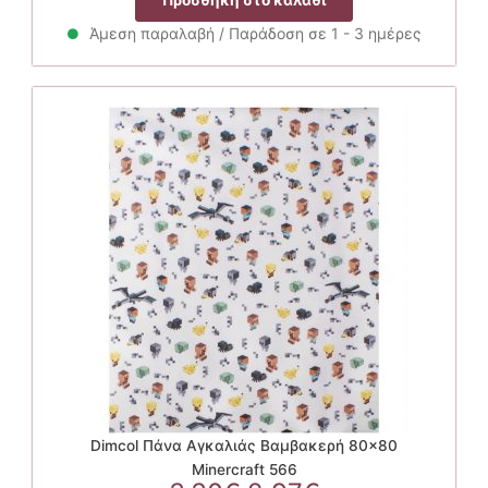
was:
τιμή
3.30€.
είναι:
Άμεση παραλαβή / Παράδοση σε 1 - 3 ημέρες
2.97€.
Dimcol Πάνα Αγκαλιάς Βαμβακερή 80×80
Minercraft 566