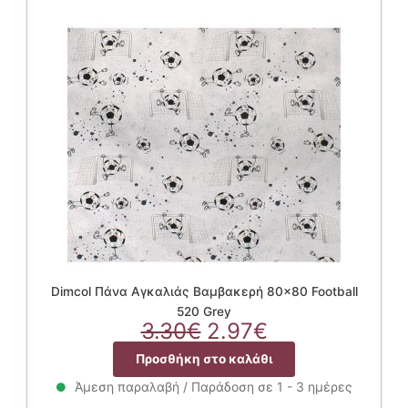
Dimcol Πάνα Αγκαλιάς Βαμβακερή 80×80 Football
520 Grey
Original
Η
3.30
€
2.97
€
price
τρέχουσα
Προσθήκη στο καλάθι
was:
τιμή
3.30€.
είναι:
Άμεση παραλαβή / Παράδοση σε 1 - 3 ημέρες