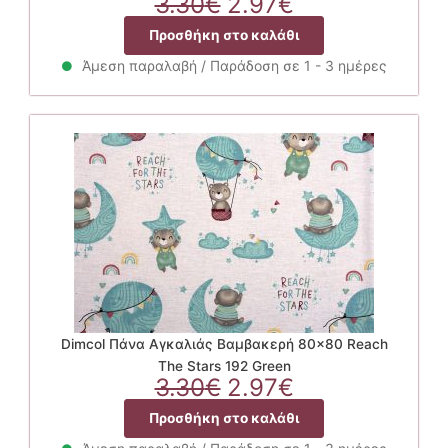
Original
Η
3.30
€
2.97
€
price
τρέχουσα
Προσθήκη στο καλάθι
was:
τιμή
3.30€.
είναι:
Άμεση παραλαβή / Παράδοση σε 1 - 3 ημέρες
2.97€.
Dimcol Πάνα Αγκαλιάς Βαμβακερή 80×80 Reach
The Stars 192 Green
Original
Η
3.30
€
2.97
€
price
τρέχουσα
Προσθήκη στο καλάθι
was:
τιμή