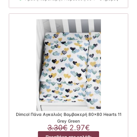
2.97€.
Dimcol Πάνα Αγκαλιάς Βαμβακερή 80×80 Hearts 11
Grey Green
Original
Η
3.30
€
2.97
€
price
τρέχουσα
Προσθήκη στο καλάθι