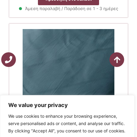
was:
τιμή
3.30€.
είναι:
Άμεση παραλαβή / Παράδοση σε 1 - 3 ημέρες
2.97€.
We value your privacy
We use cookies to enhance your browsing experience,
Dimcol Πάνα Αγκαλιάς Βαμβακερή 80×80 solid 494
serve personalised ads or content, and analyse our traffic.
Petrol
By clicking "Accept All", you consent to our use of cookies.
Original
Η
3.30
€
2.97
€