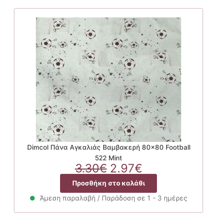
Dimcol Πάνα Αγκαλιάς Βαμβακερή 80×80 Football
522 Mint
Original
Η
3.30
€
2.97
€
price
τρέχουσα
Προσθήκη στο καλάθι
was:
τιμή
3.30€.
είναι:
Άμεση παραλαβή / Παράδοση σε 1 - 3 ημέρες
2.97€.