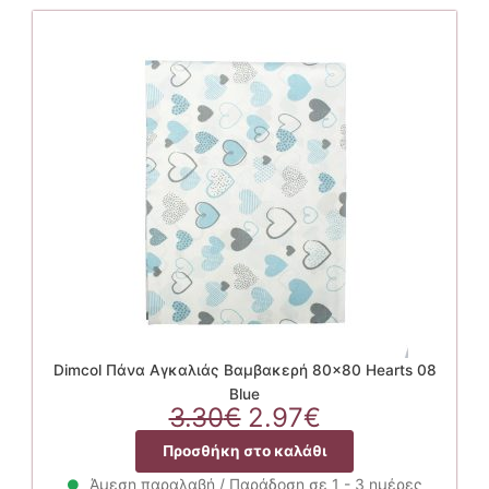
Dimcol Πάνα Αγκαλιάς Βαμβακερή 80×80 Hearts 08
Blue
Original
Η
3.30
€
2.97
€
price
τρέχουσα
Προσθήκη στο καλάθι
was:
τιμή
3.30€.
είναι:
Άμεση παραλαβή / Παράδοση σε 1 - 3 ημέρες