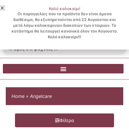
Μετάβαση
Καλό καλοκαίρι!
στο
3 ΔΟΣΕΙΣ ΧΩΡΙΣ ΠΙΣΤΩΤΙΚΗ ΜΕ KLARNA
Οι παραγγελίες που τα προϊόντα δεν είναι άμεσα
περιεχόμενο
διαθέσιμα, θα εξυπηρετούνται από 22 Αυγούστου και
μετά λόγω καλοκαιρινών διακοπών των εταιριών. Το
Λογαριασμός
0
κατάστημα θα λειτουργεί κανονικά όλον τον Αύγουστο.
Cart
0.00
€
Blog
Καλό καλοκαίρι!!!
Search
...
Home
»
Angelcare
Φίλτρα