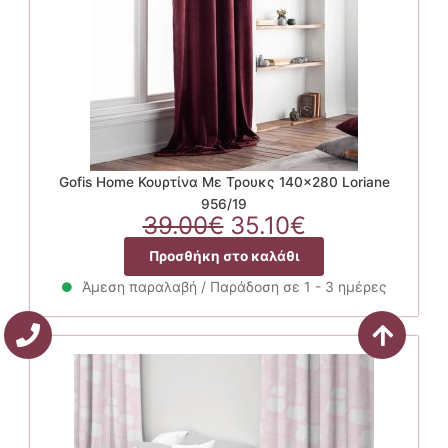
Gofis Home Κουρτίνα Με Τρουκς 140×280 Loriane
956/19
Original
Η
39.00
€
35.10
€
price
τρέχουσα
Προσθήκη στο καλάθι
was:
τιμή
39.00€.
είναι:
Άμεση παραλαβή / Παράδοση σε 1 - 3 ημέρες
35.10€.