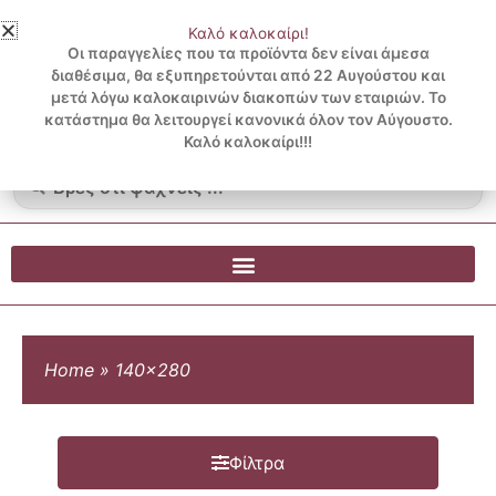
Μετάβαση
Καλό καλοκαίρι!
στο
3 ΔΟΣΕΙΣ ΧΩΡΙΣ ΠΙΣΤΩΤΙΚΗ ΜΕ KLARNA
Οι παραγγελίες που τα προϊόντα δεν είναι άμεσα
περιεχόμενο
διαθέσιμα, θα εξυπηρετούνται από 22 Αυγούστου και
μετά λόγω καλοκαιρινών διακοπών των εταιριών. Το
Λογαριασμός
0
κατάστημα θα λειτουργεί κανονικά όλον τον Αύγουστο.
Cart
0.00
€
Blog
Καλό καλοκαίρι!!!
Search
...
Home
»
140x280
Φίλτρα