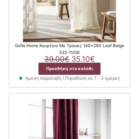
Gofis Home Κουρτίνα Με Τρουκς 140×280 Leaf Beige
532-11/06
Original
Η
39.00
€
35.10
€
price
τρέχουσα
Προσθήκη στο καλάθι
was:
τιμή
39.00€.
είναι:
Άμεση παραλαβή / Παράδοση σε 1 - 3 ημέρες
35.10€.