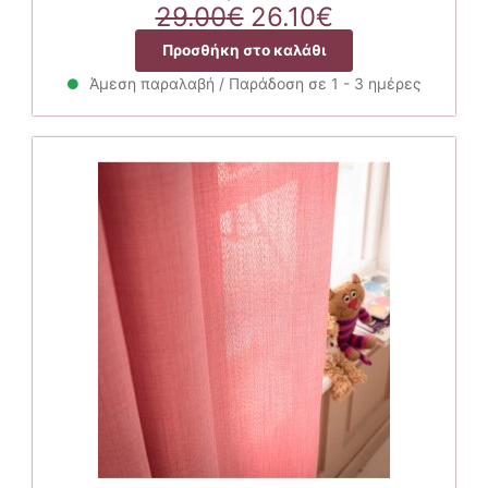
Original
Η
29.00
€
26.10
€
price
τρέχουσα
Προσθήκη στο καλάθι
was:
τιμή
29.00€.
είναι:
Άμεση παραλαβή / Παράδοση σε 1 - 3 ημέρες
26.10€.