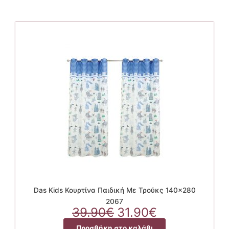
Das Kids Κουρτίνα Παιδική Με Τρούκς 140×280
2067
Original
Η
39.90
€
31.90
€
price
τρέχουσα
Προσθήκη στο καλάθι