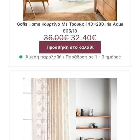
Gofis Home Κουρτίνα Με Τρουκς 140×280 Iria Aqua
865/18
Original
Η
36.00
€
32.40
€
price
τρέχουσα
Προσθήκη στο καλάθι
was:
τιμή
36.00€.
είναι:
Άμεση παραλαβή / Παράδοση σε 1 - 3 ημέρες
32.40€.