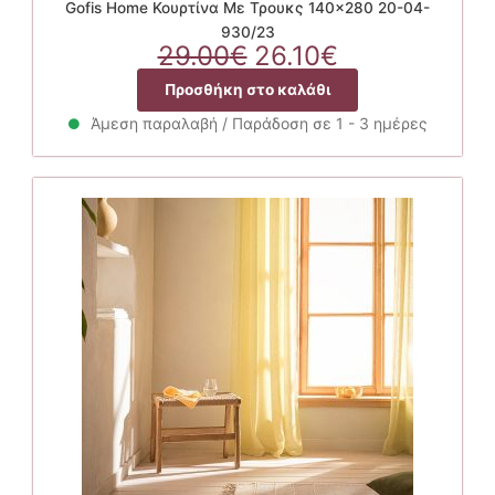
Gofis Home Κουρτίνα Με Τρουκς 140×280 20-04-
930/23
Original
Η
29.00
€
26.10
€
price
τρέχουσα
Προσθήκη στο καλάθι
was:
τιμή
29.00€.
είναι:
Άμεση παραλαβή / Παράδοση σε 1 - 3 ημέρες
26.10€.