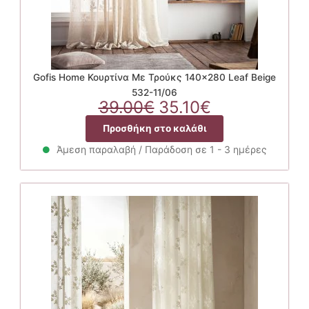
Gofis Home Κουρτίνα Με Τρούκς 140×280 Leaf Beige
532-11/06
Original
Η
39.00
€
35.10
€
price
τρέχουσα
Προσθήκη στο καλάθι
was:
τιμή
39.00€.
είναι:
Άμεση παραλαβή / Παράδοση σε 1 - 3 ημέρες
35.10€.