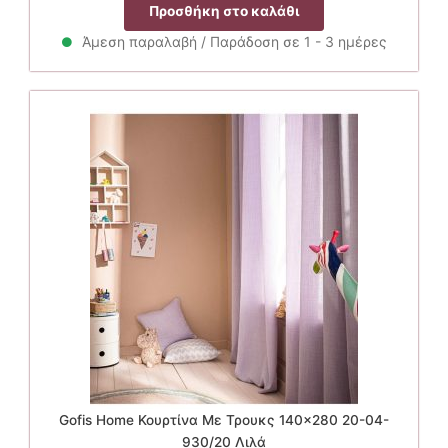
price
τρέχουσα
Προσθήκη στο καλάθι
was:
τιμή
39.90€.
είναι:
Άμεση παραλαβή / Παράδοση σε 1 - 3 ημέρες
31.90€.
Gofis Home Κουρτίνα Με Τρουκς 140×280 20-04-
930/20 Λιλά