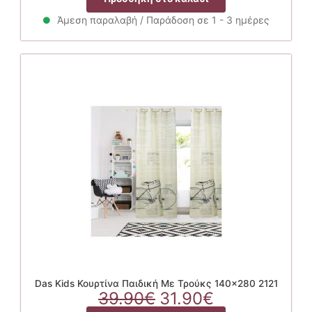
was:
τιμή
39.90€.
είναι:
Άμεση παραλαβή / Παράδοση σε 1 - 3 ημέρες
31.90€.
Das Kids Κουρτίνα Παιδική Με Τρούκς 140×280 2121
Original
Η
39.90
€
31.90
€