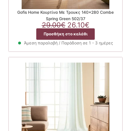
Gofis Home Κουρτίνα Με Τρουκς 140×280 Combe
Spring Green 502/37
Original
Η
29.00
€
26.10
€
price
τρέχουσα
Προσθήκη στο καλάθι
was:
τιμή
29.00€.
είναι:
Άμεση παραλαβή / Παράδοση σε 1 - 3 ημέρες
26.10€.