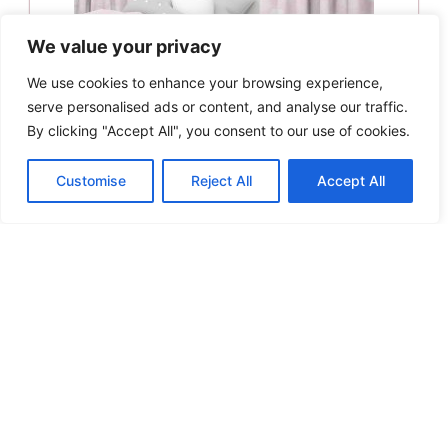
We value your privacy
We use cookies to enhance your browsing experience,
serve personalised ads or content, and analyse our traffic.
By clicking "Accept All", you consent to our use of cookies.
Customise
Reject All
Accept All
Lino Home Κουρτίνα Με Τρέσσα 135×270 Milo 301
Pink
Original
Η
37.00
€
33.30
€
price
τρέχουσα
Προσθήκη στο καλάθι
was:
τιμή
37.00€.
είναι:
Άμεση παραλαβή / Παράδοση σε 1 - 3 ημέρες
33.30€.