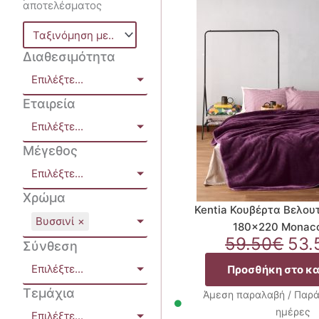
αποτελέσματος
Διαθεσιμότητα
Επιλέξτε...
Εταιρεία
Επιλέξτε...
Μέγεθος
Επιλέξτε...
Χρώμα
Kentia Κουβέρτα Βελου
Βυσσινί
×
180×220 Monac
Ori
59.50
€
53.
Σύνθεση
pri
Επιλέξτε...
Προσθήκη στο κ
was
59.
Τεμάχια
Άμεση παραλαβή / Παρά
ημέρες
Επιλέξτε...