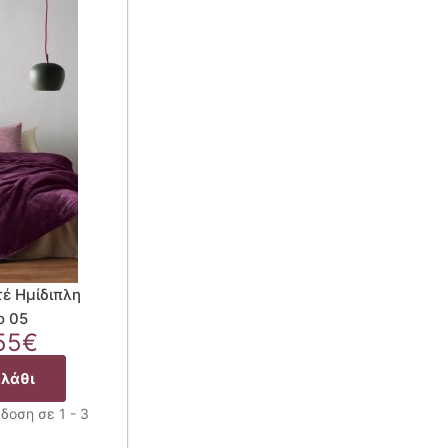
τέ Ημίδιπλη
o 05
ginal
Η
55
€
ce
τρέχουσα
αλάθι
:
τιμή
50€.
είναι:
δοση σε 1 - 3
53.55€.