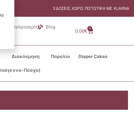
3 ΔΟΣΕΙΣ ΧΩΡΙΣ ΠΙΣΤΩΤΙΚΗ ΜΕ KLARNA
θα
Λογαριασμός
Blog
0
Cart
0.00
€
ι
Διακόσμηση
Παραλία
Diaper Cakes
στούγεννα-Πάσχα)