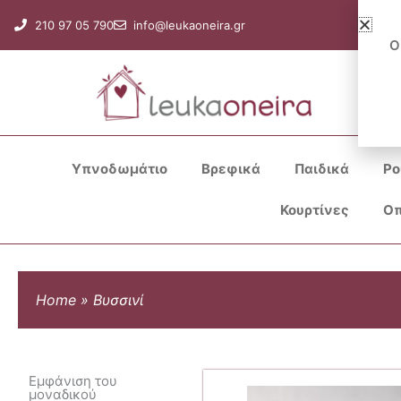
Μετάβαση
210 97 05 790
info@leukaoneira.gr
στο
Ο
περιεχόμενο
Υπνοδωμάτιο
Βρεφικά
Παιδικά
Ρο
Κουρτίνες
Οπ
Home
»
Βυσσινί
Εμφάνιση του
μοναδικού