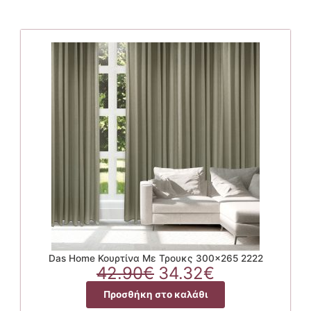
Das Home Κουρτίνα Με Τρουκς 300×265 2222
Original
Η
42.90
€
34.32
€
price
τρέχουσα
Προσθήκη στο καλάθι
was:
τιμή