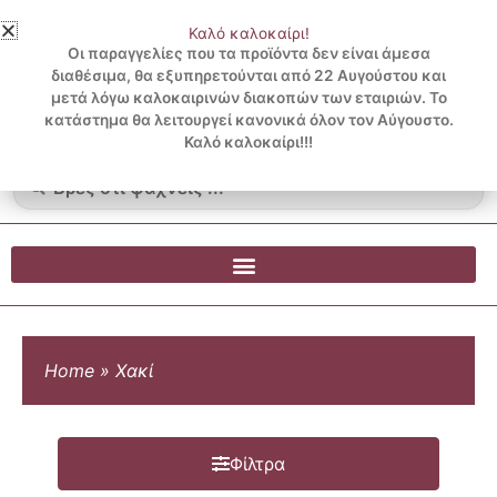
Μετάβαση
Καλό καλοκαίρι!
στο
3 ΔΟΣΕΙΣ ΧΩΡΙΣ ΠΙΣΤΩΤΙΚΗ ΜΕ KLARNA
Οι παραγγελίες που τα προϊόντα δεν είναι άμεσα
περιεχόμενο
διαθέσιμα, θα εξυπηρετούνται από 22 Αυγούστου και
μετά λόγω καλοκαιρινών διακοπών των εταιριών. Το
Λογαριασμός
0
κατάστημα θα λειτουργεί κανονικά όλον τον Αύγουστο.
Cart
0.00
€
Blog
Καλό καλοκαίρι!!!
Search
...
Home
»
Χακί
Φίλτρα