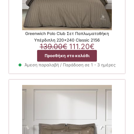
Greenwich Polo Club Σετ Παπλωματοθήκη
Υπέρδιπλη 220×240 Classic 2156
Original
Η
139.00
€
111.20
€
price
τρέχουσα
Προσθήκη στο καλάθι
was:
τιμή
139.00€.
είναι:
Άμεση παραλαβή / Παράδοση σε 1 - 3 ημέρες
111.20€.