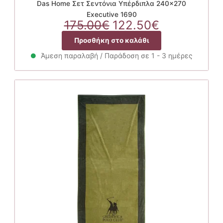
Das Home Σετ Σεντόνια Υπέρδιπλα 240×270
Executive 1690
Original
Η
175.00
€
122.50
€
price
τρέχουσα
Προσθήκη στο καλάθι
was:
τιμή
175.00€.
είναι:
Άμεση παραλαβή / Παράδοση σε 1 - 3 ημέρες
122.50€.