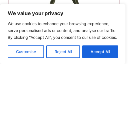
We value your privacy
We use cookies to enhance your browsing experience,
serve personalised ads or content, and analyse our traffic.
By clicking "Accept All", you consent to our use of cookies.
Customise
Reject All
Accept All
Greenwich Polo Club Τσάντα Θαλάσσης 50×40 3859
Original
Η
49.00
€
39.10
€
price
τρέχουσα
Προσθήκη στο καλάθι
was:
τιμή
49.00€.
είναι:
Άμεση παραλαβή / Παράδοση σε 1 - 3 ημέρες
39.10€.