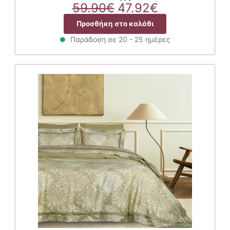
Original
Η
59.90
€
47.92
€
price
τρέχουσα
Προσθήκη στο καλάθι
was:
τιμή
59.90€.
είναι:
Παράδοση σε 20 - 25 ημέρες
47.92€.