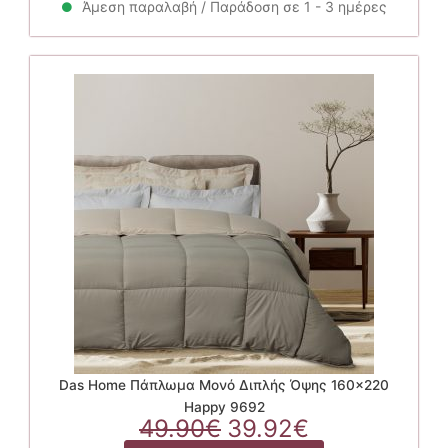
42.90€.
είναι:
Άμεση παραλαβή / Παράδοση σε 1 - 3 ημέρες
34.32€.
Das Home Πάπλωμα Μονό Διπλής Όψης 160×220
Happy 9692
Original
Η
49.90
€
39.92
€