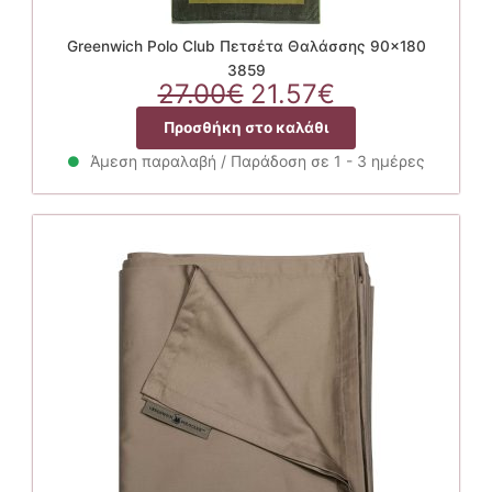
Greenwich Polo Club Πετσέτα Θαλάσσης 90×180
3859
Original
Η
27.00
€
21.57
€
price
τρέχουσα
Προσθήκη στο καλάθι
was:
τιμή
27.00€.
είναι:
Άμεση παραλαβή / Παράδοση σε 1 - 3 ημέρες
21.57€.