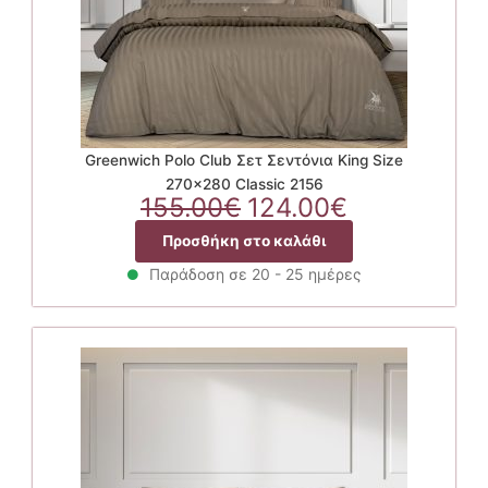
Greenwich Polo Club Σετ Σεντόνια King Size
270×280 Classic 2156
Original
Η
155.00
€
124.00
€
price
τρέχουσα
Προσθήκη στο καλάθι
was:
τιμή
155.00€.
είναι:
Παράδοση σε 20 - 25 ημέρες
124.00€.