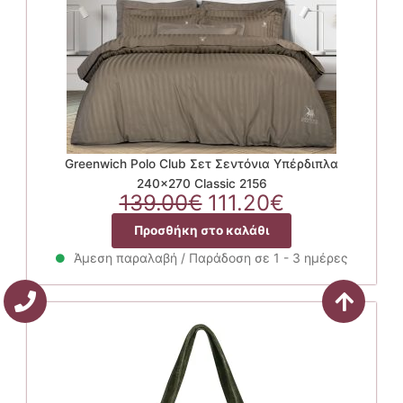
Greenwich Polo Club Σετ Σεντόνια Υπέρδιπλα
240×270 Classic 2156
Original
Η
139.00
€
111.20
€
price
τρέχουσα
Προσθήκη στο καλάθι
was:
τιμή
139.00€.
είναι:
Άμεση παραλαβή / Παράδοση σε 1 - 3 ημέρες
111.20€.