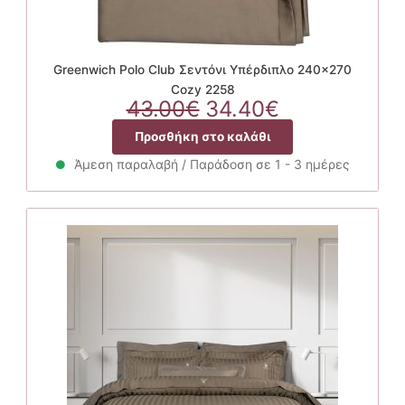
Greenwich Polo Club Σεντόνι Υπέρδιπλο 240×270
Cozy 2258
Original
Η
43.00
€
34.40
€
price
τρέχουσα
Προσθήκη στο καλάθι
was:
τιμή
43.00€.
είναι:
Άμεση παραλαβή / Παράδοση σε 1 - 3 ημέρες
34.40€.