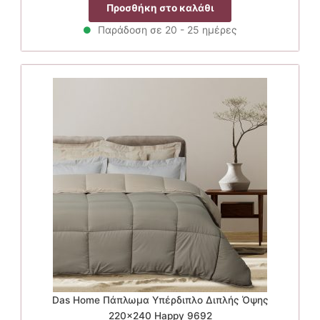
price
τρέχουσα
Προσθήκη στο καλάθι
was:
τιμή
49.90€.
είναι:
Παράδοση σε 20 - 25 ημέρες
39.92€.
Das Home Πάπλωμα Υπέρδιπλο Διπλής Όψης
220×240 Happy 9692