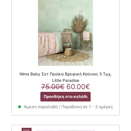
Nima Baby Σετ Προίκα Βρεφική Κούνιας 5 Τμχ.
Little Paradise
Original
Η
75.00
€
60.00
€
price
τρέχουσα
Προσθήκη στο καλάθι
was:
τιμή
75.00€.
είναι:
Άμεση παραλαβή / Παράδοση σε 1 - 3 ημέρες
60.00€.
10%