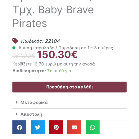
Τμχ. Baby Brave
Pirates
Κωδικός: 22104
Άμεση παραλαβή / Παράδοση σε 1 - 3 ημέρες
150.30
€
Original
Η
167.00
€
price
τρέχουσα
Κερδίζετε 16.70 ευρώ με αυτή την αγορά
was:
τιμή
Palamaiki
Διαθεσιμότητα:
Σε απόθεμα
167.00€.
είναι:
Σετ
150.30€.
Βρεφική
Προσθήκη στο καλάθι
Προίκα
Κούνιας
Μεταφορικά
5
Τμχ.
Αποστολή
Baby
Brave
Pirates
ποσότητα