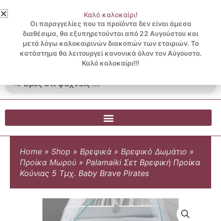
Μετάβαση
Καλό καλοκαίρι!
στο
3 ΔΟΣΕΙΣ ΧΩΡΙΣ ΠΙΣΤΩΤΙΚΗ ΜΕ KLARNA
Οι παραγγελίες που τα προϊόντα δεν είναι άμεσα
περιεχόμενο
διαθέσιμα, θα εξυπηρετούνται από 22 Αυγούστου και
μετά λόγω καλοκαιρινών διακοπών των εταιριών. Το
Λογαριασμός
0
κατάστημα θα λειτουργεί κανονικά όλον τον Αύγουστο.
Cart
0.00
€
Blog
Καλό καλοκαίρι!!!
Search
...
Home
»
Shop
»
Βρεφικά
»
Βρεφικό Δωμάτιο
»
Προίκα Μωρού
»
Palamaiki Σετ Βρεφική Προίκα
Κούνιας 5 Τμχ. Baby Brave Pirates