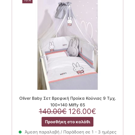
Oliver Baby Σετ Βρεφική Προίκα Κούνιας 9 Τμχ.
100×140 Miffy 65
Original
Η
140.00
€
126.00
€
price
τρέχουσα
Προσθήκη στο καλάθι
was:
τιμή
140.00€.
είναι:
Άμεση παραλαβή / Παράδοση σε 1 - 3 ημέρες