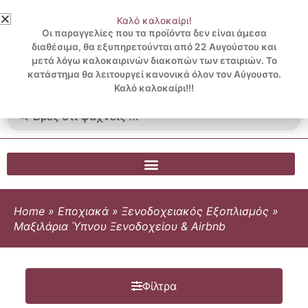
Μετάβαση
Καλό καλοκαίρι!
στο
3 ΔΟΣΕΙΣ ΧΩΡΙΣ ΠΙΣΤΩΤΙΚΗ ΜΕ KLARNA
Οι παραγγελίες που τα προϊόντα δεν είναι άμεσα
περιεχόμενο
διαθέσιμα, θα εξυπηρετούνται από 22 Αυγούστου και
μετά λόγω καλοκαιρινών διακοπών των εταιριών. Το
Λογαριασμός
0
κατάστημα θα λειτουργεί κανονικά όλον τον Αύγουστο.
Cart
0.00
€
Blog
Καλό καλοκαίρι!!!
Search
...
Home
»
Εποχιακά
»
Ξενοδοχειακός Εξοπλισμός
»
Μαξιλάρια Ύπνου Ξενοδοχείου & Airbnb
Φίλτρα